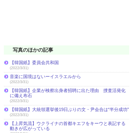
写真のほかの記事
【韓国紙】委員会共和国
(2022/3/31)
音楽に国境はないーイスラエルから
(2022/3/31)
【韓国紙】企業が検察出身者招聘に出た理由 捜査活発化
に備え布石
(2022/3/31)
【韓国紙】大統領選挙後19日ぶりの文・尹会合は“半分成功”
(2022/3/31)
【上昇気流】ウクライナの首都キエフをキーウと表記する
動きが広がっている