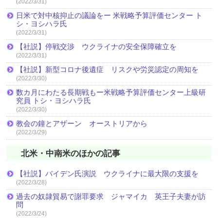
(2022/3/31)
日米で対中核抑止の議論をー 米戦略予算評価センター ト
シ・ヨシハラ氏
(2022/3/31)
【社説】停戦交渉 ウクライナの安全保障確立を
(2022/3/31)
【社説】新型コロナ後遺症 リスクや労災認定の周知を
(2022/3/30)
数カ月にわたる長期戦もー米戦略予算評価センター上級研
究員 トシ・ヨシハラ氏
(2022/3/30)
教会の鐘とアザーン オーストリアから
(2022/3/29)
北米・中南米のほかの記事
【社説】バイデン氏演説 ウクライナに最大限の支援を
(2022/3/28)
過去の奴隷貿易で謝罪要求 ジャマイカ 英王子夫妻が訪
問
(2022/3/24)