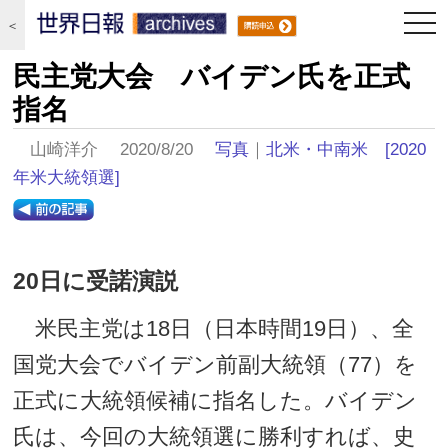
togg
＜
navi
民主党大会 バイデン氏を正式
指名
山崎洋介 2020/8/20
写真
｜
北米・中南米
[2020
年米大統領選]
20日に受諾演説
米民主党は18日（日本時間19日）、全
国党大会でバイデン前副大統領（77）を
正式に大統領候補に指名した。バイデン
氏は、今回の大統領選に勝利すれば、史