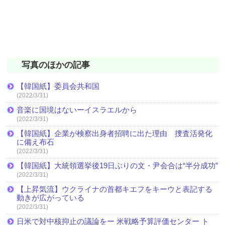
写真のほかの記事
【韓国紙】委員会共和国
(2022/3/31)
音楽に国境はないーイスラエルから
(2022/3/31)
【韓国紙】企業が検察出身者招聘に出た理由 捜査活発化
に備え布石
(2022/3/31)
【韓国紙】大統領選挙後19日ぶりの文・尹会合は“半分成功”
(2022/3/31)
【上昇気流】ウクライナの首都キエフをキーウと表記する
動きが広がっている
(2022/3/31)
日米で対中核抑止の議論をー 米戦略予算評価センター ト