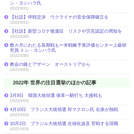
シ・ヨシハラ氏
(2022/3/31)
【社説】停戦交渉 ウクライナの安全保障確立を
(2022/3/31)
【社説】新型コロナ後遺症 リスクや労災認定の周知を
(2022/3/30)
数カ月にわたる長期戦もー米戦略予算評価センター上級研
究員 トシ・ヨシハラ氏
(2022/3/30)
教会の鐘とアザーン オーストリアから
(2022/3/29)
2022年 世界の注目選挙のほかの記事
3月9日 韓国大統領選 保革一騎打ち 大接戦も
(2022/1/03)
4月10日 フランス大統領選 対マクロン氏 右派が熱戦
(2022/1/03)
10月2日 ブラジル大統領選 左傾化波及 苦戦する現職
(2022/1/03)