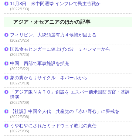
11月8日 米中間選挙 インフレで民主苦戦か
(2022/1/03)
アジア・オセアニアのほかの記事
フィリピン、大統領選有力４候補が固まる
(2022/3/25)
国民食モヒンガーに値上げの波 ミャンマーから
(2022/3/25)
中国 西部で軍事施設を拡充
(2022/3/22)
象の糞からリサイクル ネパールから
(2022/3/18)
「アジア版ＮＡＴＯ」創設を エスパー前米国防長官・基調
講演
(2022/3/09)
【社説】中国全人代 共産党の「赤い野心」に警戒を
(2022/3/08)
うやむやにされたミッドウェイ敗北の責任
(2022/3/05)