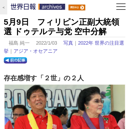
togg
＜
navi
5月9日 フィリピン正副大統領
選 ドゥテルテ与党 空中分解
福島 純一 2022/1/03
写真
｜
2022年 世界の注目選
挙
｜
アジア・オセアニア
存在感増す「２世」の２人