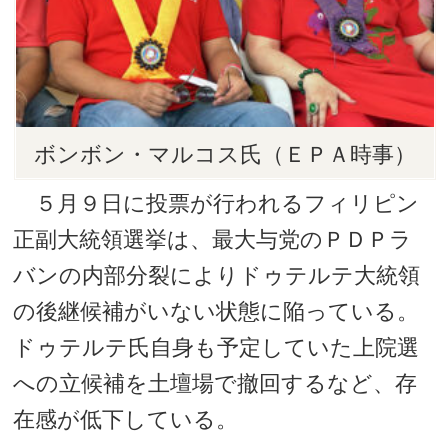
ボンボン・マルコス氏（ＥＰＡ時事）
５月９日に投票が行われるフィリピン
正副大統領選挙は、最大与党のＰＤＰラ
バンの内部分裂によりドゥテルテ大統領
の後継候補がいない状態に陥っている。
ドゥテルテ氏自身も予定していた上院選
への立候補を土壇場で撤回するなど、存
在感が低下している。