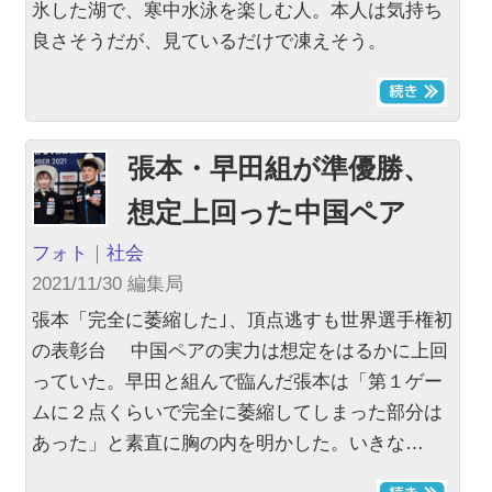
氷した湖で、寒中水泳を楽しむ人。本人は気持ち
良さそうだが、見ているだけで凍えそう。
張本・早田組が準優勝、
想定上回った中国ペア
フォト
｜
社会
2021/11/30 編集局
張本「完全に萎縮した｣、頂点逃すも世界選手権初
の表彰台 中国ペアの実力は想定をはるかに上回
っていた。早田と組んで臨んだ張本は「第１ゲー
ムに２点くらいで完全に萎縮してしまった部分は
あった」と素直に胸の内を明かした。いきな…