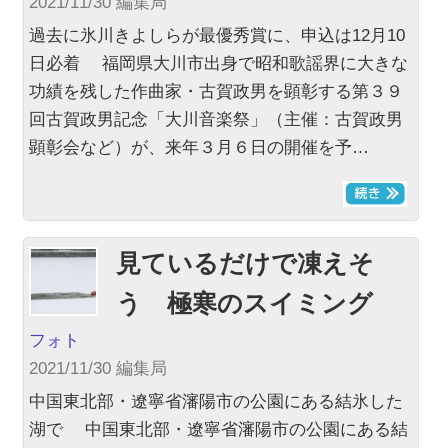
2021/11/30 編集局
過去に氷川きよしらが最優秀賞に、申込は12月10
日必着 福岡県大川市出身で昭和歌謡界に大きな
功績を残した作曲家・古賀政男を顕彰する第３９
回古賀政男記念「大川音楽祭」（主催：古賀政男
顕彰会など）が、来年３月６日の開催を予…
見ているだけで凍えそ
う 極寒のスイミング
フォト
2021/11/30 編集局
中国東北部・遼寧省瀋陽市の公園にある結氷した
湖で 中国東北部・遼寧省瀋陽市の公園にある結