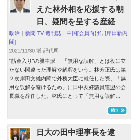
えた林外相を応援する朝
日、疑問を呈する産経
政治
｜
新聞 TV 週刊誌
｜
中国
[会員向け]
,
[岸田新内
閣]
2021/11/30 増 記代司
“筋金入り”の親中派 「無用な誤解」とは役に立
たない間違った理解や解釈をいう。林芳正氏は第
２次岸田文雄内閣で外務大臣に就任した際、「無
用な誤解を避けるため」に日中友好議員連盟の会
長職を辞任した。林氏にとって「無用な誤解…
日大の田中理事長を逮