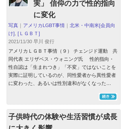
実」 信仰の力で性的指向
に変化
写真
｜
アメリカLGBT事情
｜
北米・中南米
[会員向
け]
,
[ＬＧＢＴ]
2021/11/30 早川 俊行
アメリカＬＧＢＴ事情（９） チェンジド運動 共
同代表 エリザベス・ウォニング氏 性的指向・
性自認は「生まれつき」「不変」ではないことを
実際に証明しているのが、同性愛者から異性愛者
に変わった、あるいは性別違和がなくなった…
子供時代の体験や生活習慣が成長
に大きく影響