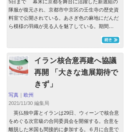
5日まで 幕末に京都を舞台に活躍した新選組の
隊服が復元され、京都市中京区の壬生寺の歴史資
料室で公開されている。あさぎ色の麻地にだんだ
ら模様の羽織が見る人を魅了している。期間…
イラン核合意再建へ協議
再開 「大きな進展期待で
きず」
写真
｜
欧州
2021/11/30 編集局
英仏独中露とイランは29日、ウィーンで核合意
をめぐる次官級の合同委員会を開催する。合意を
離脱した米国も間接的に参加する。６月に合意で