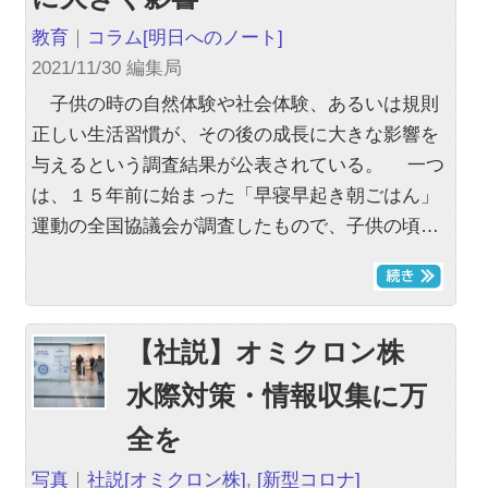
教育
｜
コラム
[明日へのノート]
2021/11/30 編集局
子供の時の自然体験や社会体験、あるいは規則
正しい生活習慣が、その後の成長に大きな影響を
与えるという調査結果が公表されている。 一つ
は、１５年前に始まった「早寝早起き朝ごはん」
運動の全国協議会が調査したもので、子供の頃…
【社説】オミクロン株
水際対策・情報収集に万
全を
写真
｜
社説
[オミクロン株]
,
[新型コロナ]