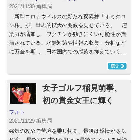
2021/11/30 編集局
新型コロナウイルスの新たな変異株「オミクロ
ン株」が、世界的拡大の兆候を見せている。 感
染力が増加し、ワクチンが効きにくい可能性が指
摘されている。水際対策や情報の収集・分析など
に万全を期し、日本国内での感染を抑えていく…
女子ゴルフ稲見萌寧、
初の賞金女王に輝く
フォト
2021/11/29 編集局
強気の攻めで苦境を乗り切る、最後は感情があふ
れ涙 最終組で古江が打った最後のパットを確認