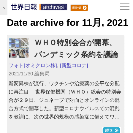
togg
＜
navi
Date archive for 11月, 2021
ＷＨＯ特別会合が開幕、
パンデミック条約を議論
フォト
[オミクロン株]
,
[新型コロナ]
2021/11/30 編集局
新変異株が流行、ワクチンや治療薬の公平な分配
に再注目 世界保健機関（ＷＨＯ）総会の特別会
合が２９日、ジュネーブで対面とオンラインの混
合方式で開幕した。新型コロナウイルスでの混乱
を教訓に、次の世界的規模の感染症に備えてワ…