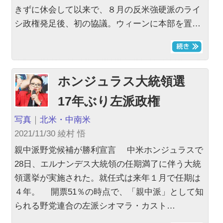
きずに休会して以来で、８月の反米強硬派のライ
シ政権発足後、初の協議。ウィーンに本部を置…
ホンジュラス大統領選
17年ぶり左派政権
写真
｜
北米・中南米
2021/11/30 綾村 悟
親中派野党候補が勝利宣言 中米ホンジュラスで
28日、エルナンデス大統領の任期満了に伴う大統
領選挙が実施された。就任式は来年１月で任期は
４年。 開票51％の時点で、「親中派」として知
られる野党連合の左派シオマラ・カスト…