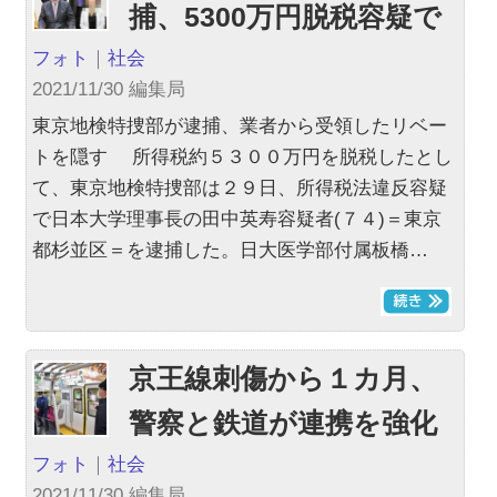
捕、5300万円脱税容疑で
フォト
｜
社会
2021/11/30 編集局
東京地検特捜部が逮捕、業者から受領したリベー
トを隠す 所得税約５３００万円を脱税したとし
て、東京地検特捜部は２９日、所得税法違反容疑
で日本大学理事長の田中英寿容疑者(７４)＝東京
都杉並区＝を逮捕した。日大医学部付属板橋…
京王線刺傷から１カ月、
警察と鉄道が連携を強化
フォト
｜
社会
2021/11/30 編集局