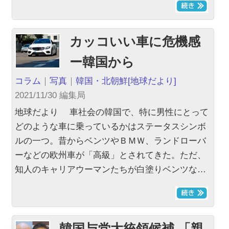
カッコいい車に危機感
ー韓国から
コラム
｜
写真
｜
韓国・北朝鮮
[地球だより]
2021/11/30 編集局
地球だより 車社会の韓国で、特に男性にとって
どのような車に乗っているかはステータスシンボ
ルの一つ。昔からベンツやＢＭＷ、ランドローバ
ーなどの欧州車が「高級」とされてきた。ただ、
知人のキャリアウーマンたちが白塗りベンツな…
韓国与党大統領候補 「親