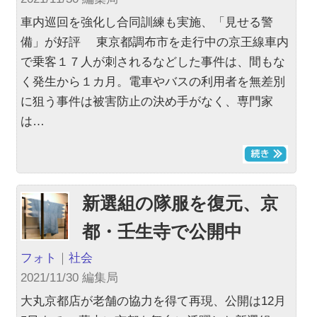
車内巡回を強化し合同訓練も実施、「見せる警
備」が好評 東京都調布市を走行中の京王線車内
で乗客１７人が刺されるなどした事件は、間もな
く発生から１カ月。電車やバスの利用者を無差別
に狙う事件は被害防止の決め手がなく、専門家
は…
新選組の隊服を復元、京
都・壬生寺で公開中
フォト
｜
社会
2021/11/30 編集局
大丸京都店が老舗の協力を得て再現、公開は12月