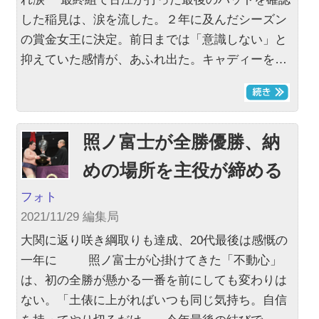
した稲見は、涙を流した。２年に及んだシーズン
の賞金女王に決定。前日までは「意識しない」と
抑えていた感情が、あふれ出た。キャディーを…
照ノ富士が全勝優勝、納
めの場所を主役が締める
フォト
2021/11/29 編集局
大関に返り咲き綱取りも達成、20代最後は感慨の
一年に 照ノ富士が心掛けてきた「不動心」
は、初の全勝が懸かる一番を前にしても変わりは
ない。「土俵に上がればいつも同じ気持ち。自信