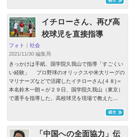
イチローさん、再び高
校球児を直接指導
フォト
｜
社会
2021/11/30 編集局
きっかけは手紙、国学院久我山で指導「すごくい
い経験」 プロ野球のオリックスや米大リーグの
マリナーズなどで活躍したイチローさん(４８)＝
本名鈴木一朗＝が２９日、国学院久我山（東京）
で選手を指導した。高校球児を現場で教えた…
「中国への全面協力」伝