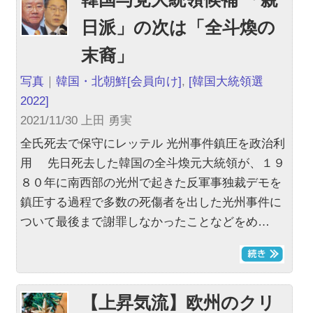
日派」の次は「全斗煥の
末裔」
写真
｜
韓国・北朝鮮
[会員向け]
,
[韓国大統領選
2022]
2021/11/30 上田 勇実
全氏死去で保守にレッテル 光州事件鎮圧を政治利
用 先日死去した韓国の全斗煥元大統領が、１９
８０年に南西部の光州で起きた反軍事独裁デモを
鎮圧する過程で多数の死傷者を出した光州事件に
ついて最後まで謝罪しなかったことなどをめ…
【上昇気流】欧州のクリ