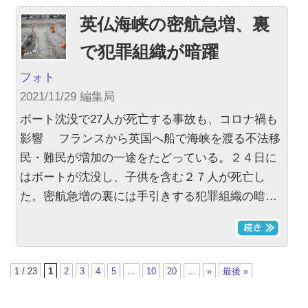
英仏海峡の密航急増、裏
で犯罪組織が暗躍
フォト
2021/11/29 編集局
ボート沈没で27人が死亡する事故も、コロナ禍も
影響 フランスから英国へ船で海峡を渡る不法移
民・難民が増加の一途をたどっている。２４日に
はボートが沈没し、子供を含む２７人が死亡し
た。密航急増の裏には手引きする犯罪組織の暗…
1 / 23
1
2
3
4
5
...
10
20
...
»
最後 »