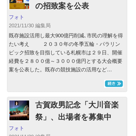
の招致案を公表
フォト
2021/11/30 編集局
既存施設活用し最大900億円削減､市民の理解を得
たい考え ２０３０年の冬季五輪・パラリン
ピック招致を目指している札幌市は２９日、開催
経費を２８００億～３０００億円とする大会概要
案を公表した。既存の競技施設の活用など…
古賀政男記念「大川音楽
祭」、出場者を募集中
フォト