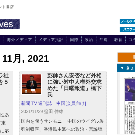
ット書店
プ
海外メディア
メディア批評
国際
政治
沖縄
教育
コ
r 11月, 2021
▼ き
ラ社
彭帥さん安否など外相
を５
に強い対中人権外交求
めた「日曜報道」橋下
氏
新聞 TV 週刊誌
｜
中国
[会員向け]
2021/11/29 窪田 伸雄
性あ
国内を問うサンモニ 中国のウイグル族
（東
強制収容、香港民主派への政治・言論弾
に応