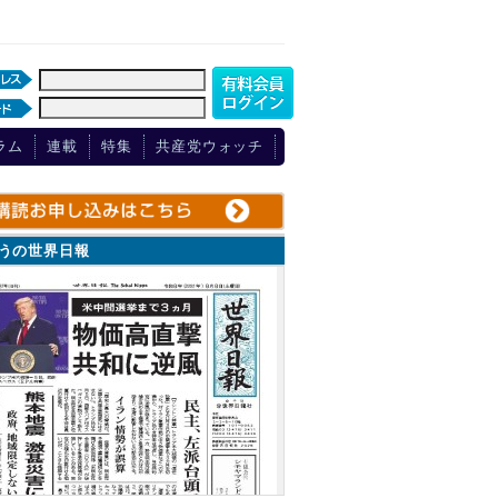
ラム
連載
特集
共産党ウォッチ
ょうの世界日報