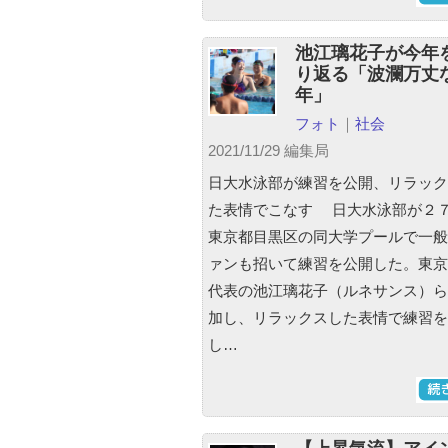
池江璃花子が今年
り返る「波瀾万丈
年」
フォト
｜
社会
2021/11/29 編集局
日大水泳部が練習を公開、リラック
た表情でこなす 日大水泳部が２
東京都目黒区の同大学プールで一般
ァンも招いて練習を公開した。東京
代表の池江璃花子（ルネサンス）ら
加し、リラックスした表情で練習を
し…