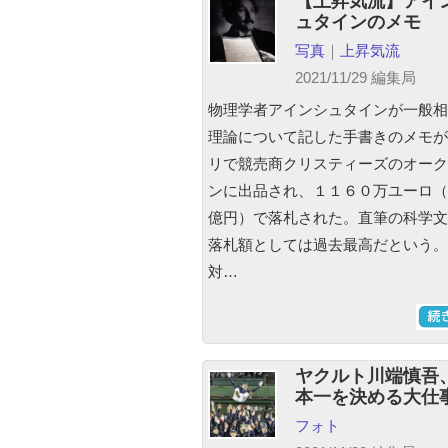
【上昇気流】アイ
ュタインのメモ
写真
｜
上昇気流
2021/11/29 編集局
物理学者アインシュタインが一般相
理論について記した手書きのメモが
リで競売商クリスティーズのオーク
ンに出品され、１１６０万ユーロ（
億円）で落札された。直筆の科学文
落札額としては過去最高だという。
対…
ヤクルト川端慎吾
本一を決める大仕
フォト