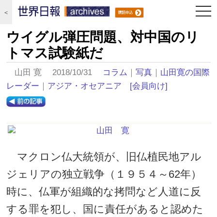
togg
＜
navi
ウイグル弾圧問題、対中国のリ
トマス試験紙だ
山田 寛 2018/10/31
コラム
｜
写真
｜
山田寛の国際
レーダー
｜
アジア・オセアニア
[会員向け]
マクロン仏大統領が、旧仏植民地アル
ジェリアの独立戦争（１９５４～62年）
時に、仏軍が組織的な拷問など人道に反
する罪を犯し、国に責任があると認めた