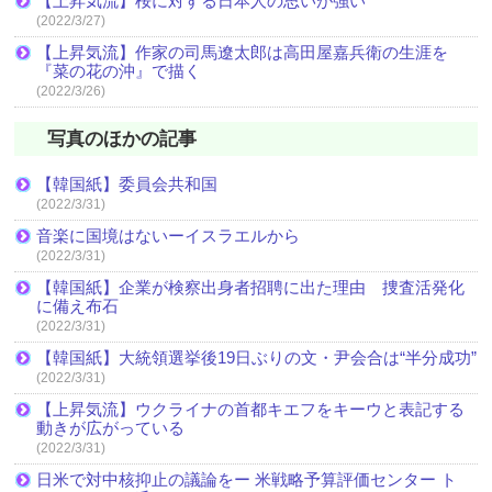
【上昇気流】桜に対する日本人の思いが強い
(2022/3/27)
【上昇気流】作家の司馬遼太郎は高田屋嘉兵衛の生涯を
『菜の花の沖』で描く
(2022/3/26)
写真のほかの記事
【韓国紙】委員会共和国
(2022/3/31)
音楽に国境はないーイスラエルから
(2022/3/31)
【韓国紙】企業が検察出身者招聘に出た理由 捜査活発化
に備え布石
(2022/3/31)
【韓国紙】大統領選挙後19日ぶりの文・尹会合は“半分成功”
(2022/3/31)
【上昇気流】ウクライナの首都キエフをキーウと表記する
動きが広がっている
(2022/3/31)
日米で対中核抑止の議論をー 米戦略予算評価センター ト