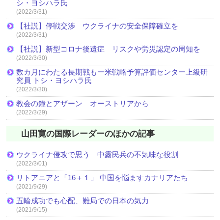
シ・ヨシハラ氏
(2022/3/31)
【社説】停戦交渉 ウクライナの安全保障確立を
(2022/3/31)
【社説】新型コロナ後遺症 リスクや労災認定の周知を
(2022/3/30)
数カ月にわたる長期戦もー米戦略予算評価センター上級研
究員 トシ・ヨシハラ氏
(2022/3/30)
教会の鐘とアザーン オーストリアから
(2022/3/29)
山田寛の国際レーダーのほかの記事
ウクライナ侵攻で思う 中露民兵の不気味な役割
(2022/3/01)
リトアニアと「16＋１」 中国を悩ますカナリアたち
(2021/9/29)
五輪成功でも心配、難局での日本の気力
(2021/9/15)