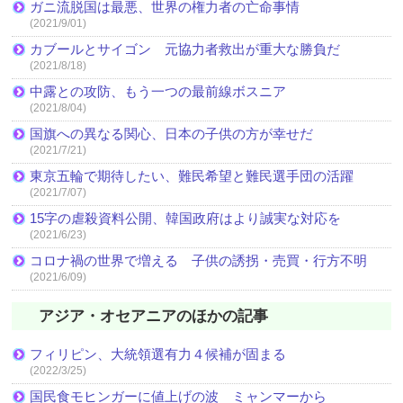
ガニ流脱国は最悪、世界の権力者の亡命事情
(2021/9/01)
カブールとサイゴン 元協力者救出が重大な勝負だ
(2021/8/18)
中露との攻防、もう一つの最前線ボスニア
(2021/8/04)
国旗への異なる関心、日本の子供の方が幸せだ
(2021/7/21)
東京五輪で期待したい、難民希望と難民選手団の活躍
(2021/7/07)
15字の虐殺資料公開、韓国政府はより誠実な対応を
(2021/6/23)
コロナ禍の世界で増える 子供の誘拐・売買・行方不明
(2021/6/09)
アジア・オセアニアのほかの記事
フィリピン、大統領選有力４候補が固まる
(2022/3/25)
国民食モヒンガーに値上げの波 ミャンマーから