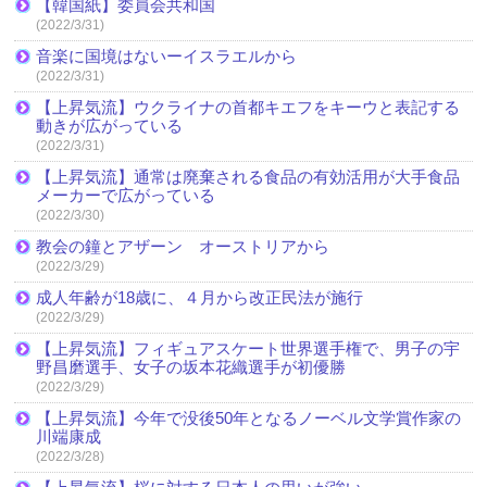
【韓国紙】委員会共和国
(2022/3/31)
音楽に国境はないーイスラエルから
(2022/3/31)
【上昇気流】ウクライナの首都キエフをキーウと表記する
動きが広がっている
(2022/3/31)
【上昇気流】通常は廃棄される食品の有効活用が大手食品
メーカーで広がっている
(2022/3/30)
教会の鐘とアザーン オーストリアから
(2022/3/29)
成人年齢が18歳に、４月から改正民法が施行
(2022/3/29)
【上昇気流】フィギュアスケート世界選手権で、男子の宇
野昌磨選手、女子の坂本花織選手が初優勝
(2022/3/29)
【上昇気流】今年で没後50年となるノーベル文学賞作家の
川端康成
(2022/3/28)