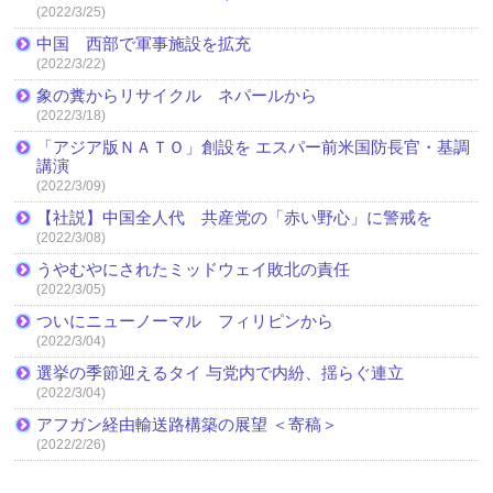
(2022/3/25)
中国 西部で軍事施設を拡充
(2022/3/22)
象の糞からリサイクル ネパールから
(2022/3/18)
「アジア版ＮＡＴＯ」創設を エスパー前米国防長官・基調
講演
(2022/3/09)
【社説】中国全人代 共産党の「赤い野心」に警戒を
(2022/3/08)
うやむやにされたミッドウェイ敗北の責任
(2022/3/05)
ついにニューノーマル フィリピンから
(2022/3/04)
選挙の季節迎えるタイ 与党内で内紛、揺らぐ連立
(2022/3/04)
アフガン経由輸送路構築の展望 ＜寄稿＞
(2022/2/26)