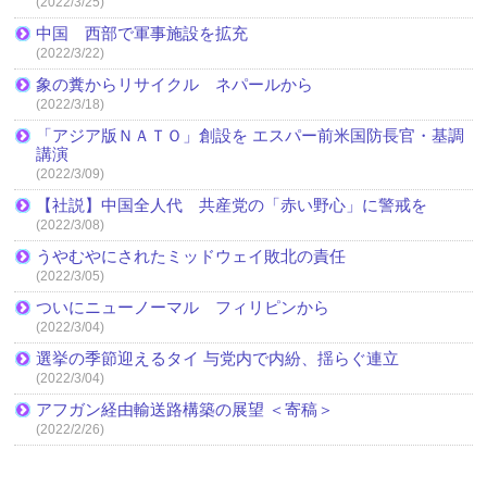
(2022/3/25)
中国 西部で軍事施設を拡充
(2022/3/22)
象の糞からリサイクル ネパールから
(2022/3/18)
「アジア版ＮＡＴＯ」創設を エスパー前米国防長官・基調
講演
(2022/3/09)
【社説】中国全人代 共産党の「赤い野心」に警戒を
(2022/3/08)
うやむやにされたミッドウェイ敗北の責任
(2022/3/05)
ついにニューノーマル フィリピンから
(2022/3/04)
選挙の季節迎えるタイ 与党内で内紛、揺らぐ連立
(2022/3/04)
アフガン経由輸送路構築の展望 ＜寄稿＞
(2022/2/26)