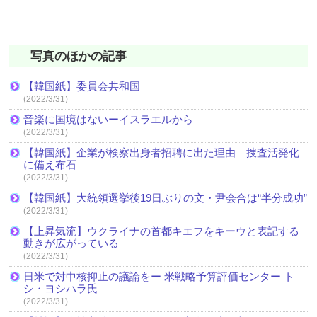
写真のほかの記事
【韓国紙】委員会共和国
(2022/3/31)
音楽に国境はないーイスラエルから
(2022/3/31)
【韓国紙】企業が検察出身者招聘に出た理由 捜査活発化
に備え布石
(2022/3/31)
【韓国紙】大統領選挙後19日ぶりの文・尹会合は“半分成功”
(2022/3/31)
【上昇気流】ウクライナの首都キエフをキーウと表記する
動きが広がっている
(2022/3/31)
日米で対中核抑止の議論をー 米戦略予算評価センター ト
シ・ヨシハラ氏
(2022/3/31)