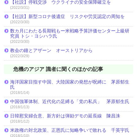
【社説】停戦交渉 ウクライナの安全保障確立を
(2022/3/31)
【社説】新型コロナ後遺症 リスクや労災認定の周知を
(2022/3/30)
数カ月にわたる長期戦もー米戦略予算評価センター上級研
究員 トシ・ヨシハラ氏
(2022/3/30)
教会の鐘とアザーン オーストリアから
(2022/3/29)
危機のアジア 識者に聞くのほかの記事
海洋国家目指す中国、大陸国家の発想が呪縛に 茅原郁生
氏
(2018/1/14)
中国強軍体制、近代化の足縛る「党の私兵」 茅原郁生氏
(2018/1/13)
日韓慰安婦合意、新方針は弾劾デモの延長線 陳昌洙
(2018/1/12)
米政権の対北政策、正恩氏に知略争いで敗れる 千英宇氏
(2018/1/10)