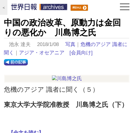
togg
＜
navi
中国の政治改革、原動力は金回
りの悪化か 川島博之氏
池永 達夫 2018/1/08
写真
｜
危機のアジア 識者に
聞く
｜
アジア・オセアニア
[会員向け]
危機のアジア 識者に聞く（５）
東京大学大学院准教授 川島博之氏（下）
...【全文を読む】