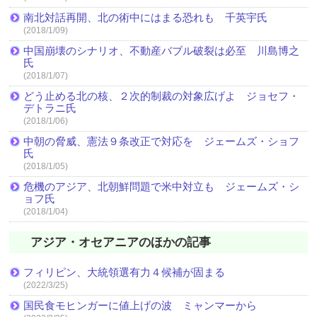
南北対話再開、北の術中にはまる恐れも 千英宇氏
(2018/1/09)
中国崩壊のシナリオ、不動産バブル破裂は必至 川島博之
氏
(2018/1/07)
どう止める北の核、２次的制裁の対象広げよ ジョセフ・
デトラニ氏
(2018/1/06)
中朝の脅威、憲法９条改正で対応を ジェームズ・ショフ
氏
(2018/1/05)
危機のアジア、北朝鮮問題で米中対立も ジェームズ・シ
ョフ氏
(2018/1/04)
アジア・オセアニアのほかの記事
フィリピン、大統領選有力４候補が固まる
(2022/3/25)
国民食モヒンガーに値上げの波 ミャンマーから