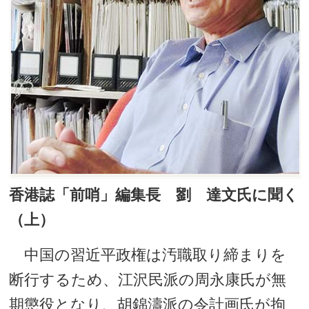
香港誌「前哨」編集長 劉 達文氏に聞く
（上）
中国の習近平政権は汚職取り締まりを
断行するため、江沢民派の周永康氏が無
期懲役となり、胡錦濤派の令計画氏が拘