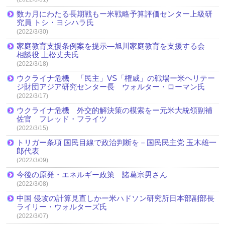
数カ月にわたる長期戦もー米戦略予算評価センター上級研
究員 トシ・ヨシハラ氏
(2022/3/30)
家庭教育支援条例案を提示―旭川家庭教育を支援する会
相談役 上松丈夫氏
(2022/3/18)
ウクライナ危機 「民主」VS「権威」の戦場ー米ヘリテー
ジ財団アジア研究センター長 ウォルター・ローマン氏
(2022/3/17)
ウクライナ危機 外交的解決策の模索をー元米大統領副補
佐官 フレッド・フライツ
(2022/3/15)
トリガー条項 国民目線で政治判断を－国民民主党 玉木雄一
郎代表
(2022/3/09)
今後の原発・エネルギー政策 諸葛宗男さん
(2022/3/08)
中国 侵攻の計算見直しかー米ハドソン研究所日本部副部長
ライリー・ウォルターズ氏
(2022/3/07)