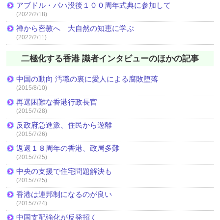
アブドル・バハ没後１００周年式典に参加して
(2022/2/18)
禅から密教へ 大自然の知恵に学ぶ
(2022/2/11)
二極化する香港 識者インタビューのほかの記事
中国の動向 汚職の裏に愛人による腐敗堕落
(2015/8/10)
再選困難な香港行政長官
(2015/7/28)
反政府急進派、住民から遊離
(2015/7/26)
返還１８周年の香港、政局多難
(2015/7/25)
中央の支援で住宅問題解決も
(2015/7/25)
香港は連邦制になるのが良い
(2015/7/24)
中国支配強化が反発招く