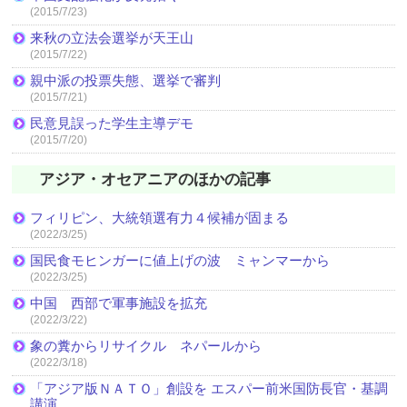
(2015/7/23)
来秋の立法会選挙が天王山
(2015/7/22)
親中派の投票失態、選挙で審判
(2015/7/21)
民意見誤った学生主導デモ
(2015/7/20)
アジア・オセアニアのほかの記事
フィリピン、大統領選有力４候補が固まる
(2022/3/25)
国民食モヒンガーに値上げの波 ミャンマーから
(2022/3/25)
中国 西部で軍事施設を拡充
(2022/3/22)
象の糞からリサイクル ネパールから
(2022/3/18)
「アジア版ＮＡＴＯ」創設を エスパー前米国防長官・基調
講演