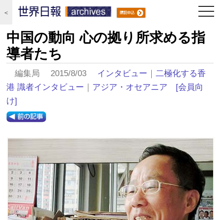
togg
＜
navi
中国の動向 心の拠り所求める指
導者たち
編集局 2015/8/03
インタビュー
｜
二極化する香
港 識者インタビュー
｜
アジア・オセアニア
[会員向
け]