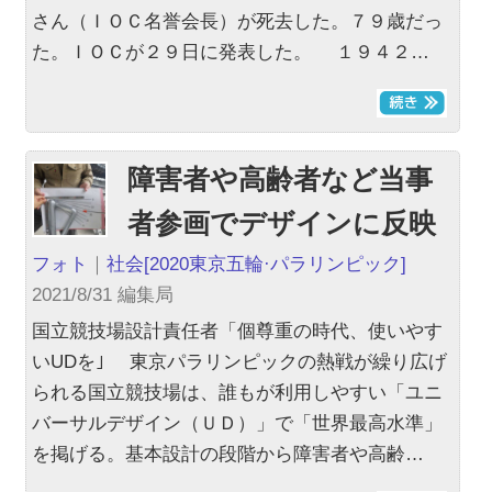
さん（ＩＯＣ名誉会長）が死去した。７９歳だっ
た。ＩＯＣが２９日に発表した。 １９４２…
障害者や高齢者など当事
者参画でデザインに反映
フォト
｜
社会
[2020東京五輪·パラリンピック]
2021/8/31 編集局
国立競技場設計責任者「個尊重の時代、使いやす
いUDを｣ 東京パラリンピックの熱戦が繰り広げ
られる国立競技場は、誰もが利用しやすい「ユニ
バーサルデザイン（ＵＤ）」で「世界最高水準」
を掲げる。基本設計の段階から障害者や高齢…