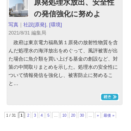
原発処理水放出、安全性
の発信強化に努めよ
写真
｜
社説
[原発]
,
[環境]
2021/8/31 編集局
政府は東京電力福島第１原発の放射性物質を含
んだ処理水の海洋放出をめぐって、風評被害が出
た場合に魚介類を買い上げる基金の創設など、対
策の中間取りまとめを示した。処理水の安全性に
ついて情報発信を強化し、被害防止に努めるこ
と…
1 / 31
1
2
3
4
5
...
10
20
30
...
»
最後 »