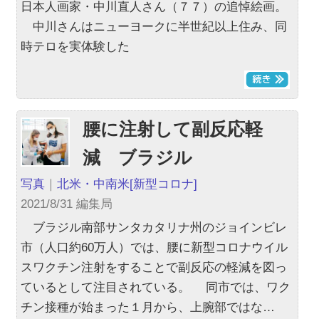
日本人画家・中川直人さん（７７）の追悼絵画。
中川さんはニューヨークに半世紀以上住み、同
時テロを実体験した
腰に注射して副反応軽
減 ブラジル
写真
｜
北米・中南米
[新型コロナ]
2021/8/31 編集局
ブラジル南部サンタカタリナ州のジョインビレ
市（人口約60万人）では、腰に新型コロナウイル
スワクチン注射をすることで副反応の軽減を図っ
ているとして注目されている。 同市では、ワク
チン接種が始まった１月から、上腕部ではな…