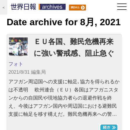
togg
＜
navi
Date archive for 8月, 2021
ＥＵ各国、難民危機再来
に強い警戒感、阻止急ぐ
フォト
2021/8/31 編集局
アフガン周辺国への支援に軸足､協力を得られるか
は不透明 欧州連合（ＥＵ）各国はアフガニスタ
ンからの自国民や現地協力者らの退避作戦を終
え、今後はアフガン国内や周辺国における避難民
支援に軸足を移す構えだ。難民危機再来への警…