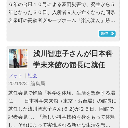
６年の台風１０号による豪雨災害で、発生から５
年となった３０日、入所者９人が亡くなった同県
岩泉町の高齢者グループホーム「楽ん楽ん」跡…
浅川智恵子さんが日本科
学未来館の館長に就任
フォト
｜
社会
2021/8/31 編集局
就任会見で抱負「科学を体験、生活を想像する場
に」 日本科学未来館（東京・お台場）の館長に
就任した浅川智恵子さん(６２)が２５日、同館で
記者会見し、「新しい科学技術を身をもって体験
し、それによって実現される新たな生活を想…