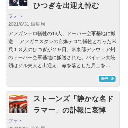
ひつぎを出迎え悼む
フォト
2021/8/31 編集局
アフガンテロ犠牲の13人、ドーバー空軍基地に搬
送 アフガニスタンの自爆テロで犠牲となった米
兵１３人のひつぎが２９日、米東部デラウェア州
のドーバー空軍基地に搬送された。バイデン大統
領はジル夫人と出迎え、命を落とした兵士を…
ストーンズ「静かな名ド
ラマー」の訃報に哀悼
フォト