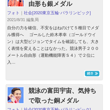
由形も銀メダル
フォト
｜
社会
[2020東京五輪·パラリンピック]
2021/8/31 編集局
自分の力を確信、不安をはねのけて５種目でメダ
ル獲得へ ゴールした鈴木孝幸（ゴールドウイ
ン）は大型ビジョンでタイムを確認しても、大き
く表情を変えることはなかった。競泳男子２００
メートル自由形（運動機能障害Ｓ４）で２位に
入…
競泳の富田宇宙、気持ち
で取った銅メダル
フォト
｜
社会
[2020東京五輪·パラリンピック]