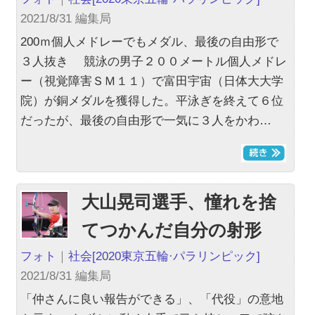
2021/8/31 編集局
200ｍ個人メドレーでもメダル、最後の自由形で
３人抜き 競泳の男子２００メートル個人メドレ
ー（視覚障害ＳＭ１１）で富田宇宙（日体大大学
院）が銅メダルを獲得した。平泳ぎを終えて６位
だったが、最後の自由形で一気に３人をかわ…
大山晃司選手、憧れを捨
てつかんだ自分の射形
フォト
｜
社会
[2020東京五輪·パラリンピック]
2021/8/31 編集局
「仲さんに良い報告ができる」、「代役」の意地