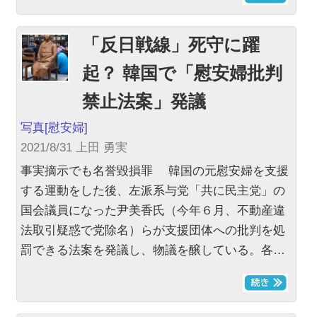
「反日戦線」死守に躍
起？ 韓国で「慰安婦批判
禁止法案」発議
写真
[慰安婦]
2021/8/31 上田 勇実
事実摘示でも名誉毀損罪 韓国の元慰安婦を支援
する運動をした後、左派系与党「共に民主党」の
国会議員になった尹美香氏（今年６月、不動産違
法取引疑惑で党除名）らが支援団体への批判を処
罰できる法案を発議し、物議を醸している。各…