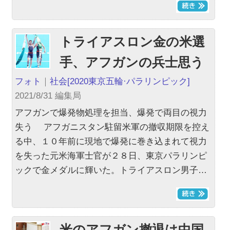
トライアスロン金の米選
手、アフガンの兵士思う
フォト
｜
社会
[2020東京五輪·パラリンピック]
2021/8/31 編集局
アフガンで爆発物処理を担当、爆発で両目の視力
失う アフガニスタン駐留米軍の撤収期限を控え
る中、１０年前に現地で爆発に巻き込まれて視力
を失った元米海軍士官が２８日、東京パラリンピ
ックで金メダルに輝いた。トライアスロン男子…
米のアフガン撤退は中国