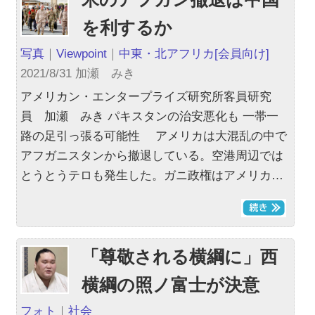
を利するか
写真
｜
Viewpoint
｜
中東・北アフリカ
[会員向け]
2021/8/31 加瀬 みき
アメリカン・エンタープライズ研究所客員研究
員 加瀬 みき パキスタンの治安悪化も 一帯一
路の足引っ張る可能性 アメリカは大混乱の中で
アフガニスタンから撤退している。空港周辺では
とうとうテロも発生した。ガニ政権はアメリカ…
「尊敬される横綱に」西
横綱の照ノ富士が決意
フォト
｜
社会