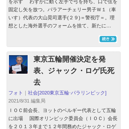
を示す わずかに動く左手で弓を持ち、口で弦を
固定し矢を放つ。パラアーチェリー男子Ｗ１（車
いす）代表の大山晃司選手(２９)＝警視庁＝。理
想とした海外選手のフォームを捨て、新たに…
東京五輪開催決定を発
表、ジャック・ロゲ氏死
去
フォト
｜
社会
[2020東京五輪·パラリンピック]
2021/8/31 編集局
ＩＯＣ前会長、ヨットのベルギー代表として五輪
に出場 国際オリンピック委員会（ＩＯＣ）会長
を２０１３年まで１２年間務めたジャック・ロゲ