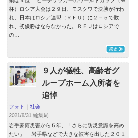
績は４位 ビーチサッカーのワールドカップ（Ｗ
杯）ロシア大会は２９日、モスクワで決勝が行わ
れ、日本はロシア連盟（ＲＦＵ）に２－５で敗
れ、初優勝はならなかった。ＲＦＵはロシアで
の…
９人が犠牲、高齢者グ
ループホーム入所者を
追悼
フォト
｜
社会
2021/8/31 編集局
岩手豪雨災害から５年、「さらに防災意識を高め
たい」 岩手県などで大きな被害を出した２０１