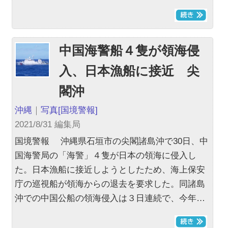
中国海警船４隻が領海侵
入、日本漁船に接近 尖
閣沖
沖縄
｜
写真
[国境警報]
2021/8/31 編集局
国境警報 沖縄県石垣市の尖閣諸島沖で30日、中
国海警局の「海警」４隻が日本の領海に侵入し
た。日本漁船に接近しようとしたため、海上保安
庁の巡視船が領海からの退去を要求した。同諸島
沖での中国公船の領海侵入は３日連続で、今年…