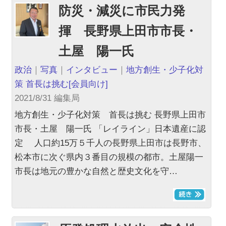
防災・減災に市民力発
揮 長野県上田市市長・
土屋 陽一氏
政治
｜
写真
｜
インタビュー
｜
地方創生・少子化対
策 首長は挑む
[会員向け]
2021/8/31 編集局
地方創生・少子化対策 首長は挑む 長野県上田市
市長・土屋 陽一氏 「レイライン」日本遺産に認
定 人口約15万５千人の長野県上田市は長野市、
松本市に次ぐ県内３番目の規模の都市。土屋陽一
市長は地元の豊かな自然と歴史文化を守…