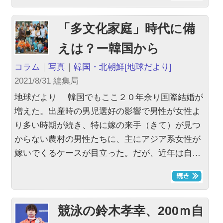
「多文化家庭」時代に備
えは？ー韓国から
コラム
｜
写真
｜
韓国・北朝鮮
[地球だより]
2021/8/31 編集局
地球だより 韓国でもここ２０年余り国際結婚が
増えた。出産時の男児選好の影響で男性が女性よ
り多い時期が続き、特に嫁の来手（きて）が見つ
からない農村の男性たちに、主にアジア系女性が
嫁いでくるケースが目立った。だが、近年は自…
競泳の鈴木孝幸、200ｍ自