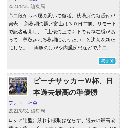
2021/8/31 編集局
序二段から不屈の思いで復活、秋場所の新番付が
発表 新横綱の照ノ富士は３０日午前、リモート
で記者会見し、「土俵の上でも下でも存在感があ
って、尊敬される横綱になりたい」と決意を新た
にした。 両膝のけがや内臓疾患などで序二…
ビーチサッカーＷ杯、日
本過去最高の準優勝
フォト
｜
社会
2021/8/31 編集局
ロシア連盟に敗れ初優勝はならず、過去の最高成