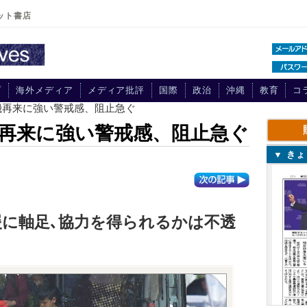
ット書店
プ
海外メディア
メディア批評
国際
政治
沖縄
教育
コ
機再来に強い警戒感、阻止急ぐ
再来に強い警戒感、阻止急ぐ
▼ き
に軸足､協力を得られるかは不透