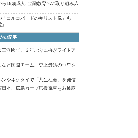
から18歳成人､金融教育への取り組み広
の「コルコバードのキリスト像」も
電」
かの記事
市三渓園で、３年ぶりに桜がライトア
プ
大など国際チーム、史上最遠の恒星を
ペンやネクタイで「共生社会」を発信
西日本、広島カープ応援電車をお披露