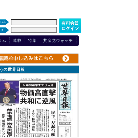
ラム
連載
特集
共産党ウォッチ
ょうの世界日報