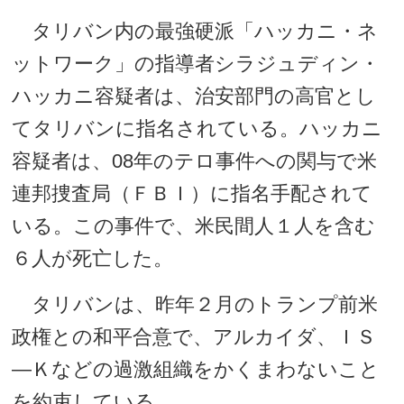
タリバン内の最強硬派「ハッカニ・ネ
ットワーク」の指導者シラジュディン・
ハッカニ容疑者は、治安部門の高官とし
てタリバンに指名されている。ハッカニ
容疑者は、08年のテロ事件への関与で米
連邦捜査局（ＦＢＩ）に指名手配されて
いる。この事件で、米民間人１人を含む
６人が死亡した。
タリバンは、昨年２月のトランプ前米
政権との和平合意で、アルカイダ、ＩＳ
―Ｋなどの過激組織をかくまわないこと
を約束している。