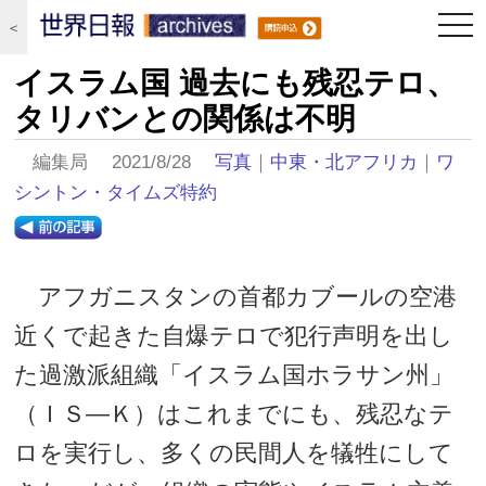
togg
＜
navi
イスラム国 過去にも残忍テロ、
タリバンとの関係は不明
編集局 2021/8/28
写真
｜
中東・北アフリカ
｜
ワ
シントン・タイムズ特約
アフガニスタンの首都カブールの空港
近くで起きた自爆テロで犯行声明を出し
た過激派組織「イスラム国ホラサン州」
（ＩＳ―Ｋ）はこれまでにも、残忍なテ
ロを実行し、多くの民間人を犠牲にして