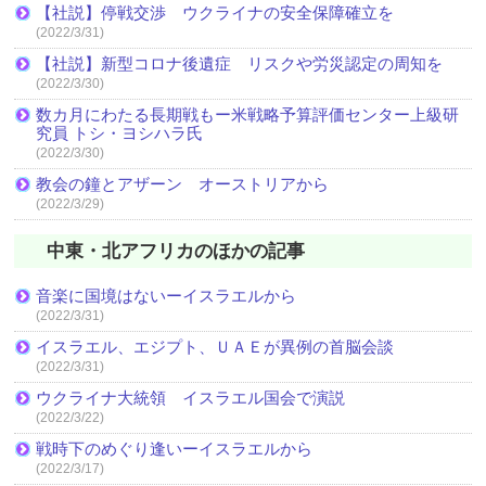
【社説】停戦交渉 ウクライナの安全保障確立を
(2022/3/31)
【社説】新型コロナ後遺症 リスクや労災認定の周知を
(2022/3/30)
数カ月にわたる長期戦もー米戦略予算評価センター上級研
究員 トシ・ヨシハラ氏
(2022/3/30)
教会の鐘とアザーン オーストリアから
(2022/3/29)
中東・北アフリカのほかの記事
音楽に国境はないーイスラエルから
(2022/3/31)
イスラエル、エジプト、ＵＡＥが異例の首脳会談
(2022/3/31)
ウクライナ大統領 イスラエル国会で演説
(2022/3/22)
戦時下のめぐり逢いーイスラエルから
(2022/3/17)