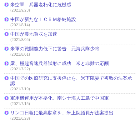
米空軍 兵器老朽化に危機感
(2021/9/23)
中国が新たなＩＣＢＭ格納施設
(2021/8/14)
中国が農地買収を加速
(2021/8/05)
米軍の戦闘能力低下に警告―元海兵隊少将
(2021/8/01)
露、極超音速兵器試射に成功 米と非難の応酬
(2021/7/22)
中国での医療研究に支援停止を、米下院委で複数の法案承
認
(2021/7/19)
軍用機運用が本格化、南シナ海人工島で中国軍
(2021/7/15)
リンゴ日報に最高勲章を、米上院議員が法案提出
(2021/6/28)