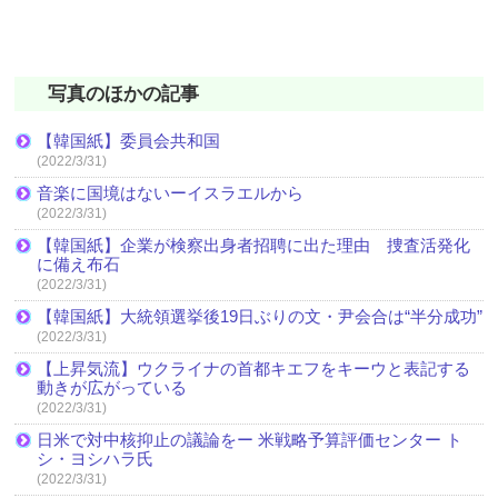
写真のほかの記事
【韓国紙】委員会共和国
(2022/3/31)
音楽に国境はないーイスラエルから
(2022/3/31)
【韓国紙】企業が検察出身者招聘に出た理由 捜査活発化
に備え布石
(2022/3/31)
【韓国紙】大統領選挙後19日ぶりの文・尹会合は“半分成功”
(2022/3/31)
【上昇気流】ウクライナの首都キエフをキーウと表記する
動きが広がっている
(2022/3/31)
日米で対中核抑止の議論をー 米戦略予算評価センター ト
シ・ヨシハラ氏
(2022/3/31)