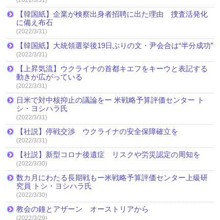
(2022/3/31)
【韓国紙】企業が検察出身者招聘に出た理由 捜査活発化
に備え布石
(2022/3/31)
【韓国紙】大統領選挙後19日ぶりの文・尹会合は“半分成功”
(2022/3/31)
【上昇気流】ウクライナの首都キエフをキーウと表記する
動きが広がっている
(2022/3/31)
日米で対中核抑止の議論をー 米戦略予算評価センター ト
シ・ヨシハラ氏
(2022/3/31)
【社説】停戦交渉 ウクライナの安全保障確立を
(2022/3/31)
【社説】新型コロナ後遺症 リスクや労災認定の周知を
(2022/3/30)
数カ月にわたる長期戦もー米戦略予算評価センター上級研
究員 トシ・ヨシハラ氏
(2022/3/30)
教会の鐘とアザーン オーストリアから
(2022/3/29)