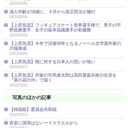
(2022/3/29)
成人年齢が18歳に、４月から改正民法が施行
(2022/3/29)
【上昇気流】フィギュアスケート世界選手権で、男子の宇
野昌磨選手、女子の坂本花織選手が初優勝
(2022/3/29)
【上昇気流】今年で没後50年となるノーベル文学賞作家の
川端康成
(2022/3/28)
【上昇気流】桜に対する日本人の思いが強い
(2022/3/27)
【上昇気流】作家の司馬遼太郎は高田屋嘉兵衛の生涯を
『菜の花の沖』で描く
(2022/3/26)
写真のほかの記事
【韓国紙】委員会共和国
(2022/3/31)
音楽に国境はないーイスラエルから