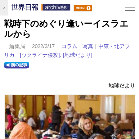
togg
＜
navi
戦時下のめぐり逢いーイスラエ
ルから
編集局 2022/3/17
コラム
｜
写真
｜
中東・北アフ
リカ
[ウクライナ侵攻]
,
[地球だより]
地球だより