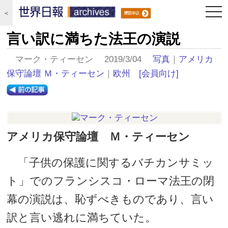
togg
＜
navi
言い訳に満ちた法王の演説
マーク・ティーセン 2019/3/04
写真
｜
アメリカ
保守論壇 Ｍ・ティーセン
｜
欧州
[会員向け]
アメリカ保守論壇 Ｍ・ティーセン
「子供の保護に関するバチカンサミッ
ト」でのフランシスコ・ローマ法王の閉
幕の演説は、恥ずべきものであり、言い
訳と言い逃れに満ちていた。