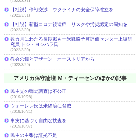
(2022/3/31)
【社説】停戦交渉 ウクライナの安全保障確立を
(2022/3/31)
【社説】新型コロナ後遺症 リスクや労災認定の周知を
(2022/3/30)
数カ月にわたる長期戦もー米戦略予算評価センター上級研
究員 トシ・ヨシハラ氏
(2022/3/30)
教会の鐘とアザーン オーストリアから
(2022/3/29)
アメリカ保守論壇 Ｍ・ティーセンのほかの記事
民主党の弾劾調査は不公正
(2019/10/28)
ウォーレン氏は米経済に脅威
(2019/10/21)
事実に基づく自由な捜査を
(2019/10/07)
民主の主張は証拠不足