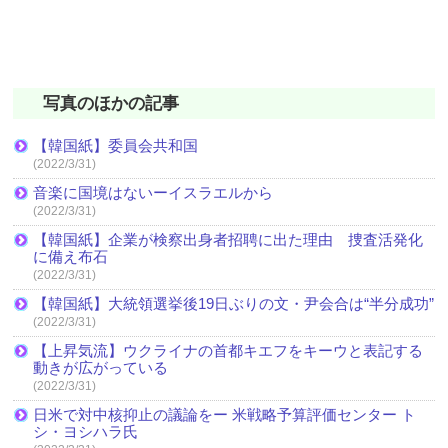
写真のほかの記事
【韓国紙】委員会共和国
(2022/3/31)
音楽に国境はないーイスラエルから
(2022/3/31)
【韓国紙】企業が検察出身者招聘に出た理由 捜査活発化
に備え布石
(2022/3/31)
【韓国紙】大統領選挙後19日ぶりの文・尹会合は“半分成功”
(2022/3/31)
【上昇気流】ウクライナの首都キエフをキーウと表記する
動きが広がっている
(2022/3/31)
日米で対中核抑止の議論をー 米戦略予算評価センター ト
シ・ヨシハラ氏