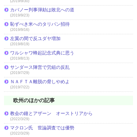
(2019/9/30)
カバノー判事弾劾は敗北への道
(2019/9/23)
恥ずべき米へのタリバン招待
(2019/9/16)
左翼の間で反ユダヤ増加
(2019/8/19)
ワルシャワ蜂起記念式典に思う
(2019/8/13)
サンダース陣営で労組の反乱
(2019/7/29)
ＮＡＦＴＡ離脱の脅しやめよ
(2019/7/22)
欧州のほかの記事
教会の鐘とアザーン オーストリアから
(2022/3/29)
マクロン氏 世論調査では優勢
(2022/3/29)