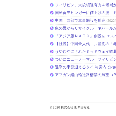
フィリピン、大統領選有力４候補
国民食モヒンガーに値上げの波 
中国 西部で軍事施設を拡充
(2022/
象の糞からリサイクル ネパール
「アジア版ＮＡＴＯ」創設を エス
【社説】中国全人代 共産党の「
うやむやにされたミッドウェイ敗
ついにニューノーマル フィリピ
選挙の季節迎えるタイ 与党内で内
アフガン経由輸送路構築の展望 ＜
© 2026 株式会社 世界日報社