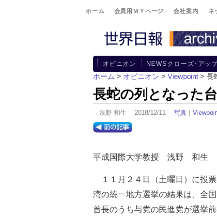
ホーム
会員用ＭＹページ
会社案内
ネ
オピニオン
NEWSクローズ･アッ
ホーム
>
オピニオン
>
Viewpoint
> 
長蛇の列となった台
浅野 和生 2018/12/11
写真
｜
Viewpoin
平成国際大学教授 浅野 和生
１１月２４日（土曜日）に投票
湾の統一地方選挙の結果は、全国
首長のうち与党の民進党が選挙前