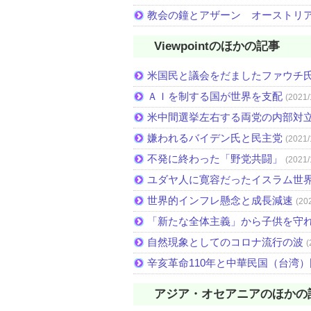
教会の鐘とアザーン オーストリ
Viewpointのほかの記事
米国民と議会をだましたファウチ
ＡＩを制する国が世界を支配
(2021/
米中間選挙左右する両党の内部対
嫌われるバイデン氏と民主党
(2021/
不発に終わった「野党共闘」
(2021/
ユダヤ人に寛容だったイスラム世
世界的インフレ懸念と成長減速
(20
「新たな全体主義」から子供を守
自然現象としてのコロナ流行の波
(
辛亥革命110年と中華民国（台湾
アジア・オセアニアのほかの