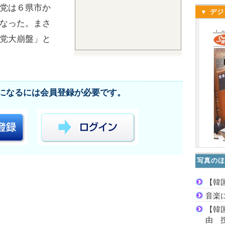
党は６県市か
▼ デジ
なった。まさ
党大崩盤」と
になるには会員登録が必要です。
写真のほ
【韓
音楽
【韓
由 