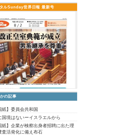
タルSunday世界日報 最新号
かの記事
国紙】委員会共和国
に国境はないーイスラエルから
国紙】企業が検察出身者招聘に出た理
捜査活発化に備え布石