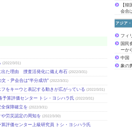
【韓
会合は
アジア・
フィ
国民
ーか
中国
ら
(2022/3/31)
象の
に出た理由 捜査活発化に備え布石
(2022/3/31)
文・尹会合は“半分成功”
(2022/3/31)
エフをキーウと表記する動きが広がっている
(2022/3/31)
略予算評価センター トシ・ヨシハラ氏
(2022/3/31)
安全保障確立を
(2022/3/31)
クや労災認定の周知を
(2022/3/30)
算評価センター上級研究員 トシ・ヨシハラ氏