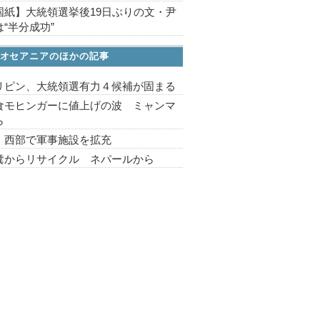
国紙】大統領選挙後19日ぶりの文・尹
“半分成功”
オセアニアのほかの記事
リピン、大統領選有力４候補が固まる
食モヒンガーに値上げの波 ミャンマ
ら
 西部で軍事施設を拡充
糞からリサイクル ネパールから