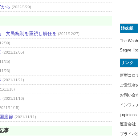
アから
(2022/3/29)
姉妹紙
氏 文民統制を重視し解任を
(2021/12/27)
The Wash
12/09)
Segye Ilb
立
(2021/12/05)
11/25)
リンク
11/23)
新型コロ
界
(2021/11/21)
ご愛読者
21/11/18)
お問い合
れ
(2021/11/16)
インフォ
2021/11/15)
j-opinion
）国慶節
(2021/11/11)
運営会社
記事
プライバ