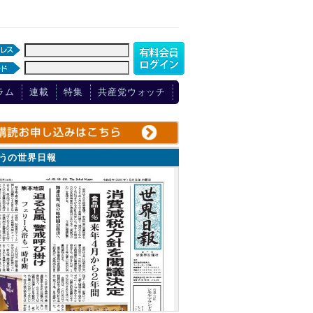
ラム
連載
特集
共産党ウォッチ
ょうの世界日報