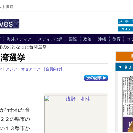
ット書店
プ
海外メディア
メディア批評
国際
政治
沖縄
教育
コ
長蛇の列となった台湾選挙
湾選挙
▼ き
t
｜
アジア・オセアニア
[会員向け]
が行われた台
２２の県市の
の１３県市か