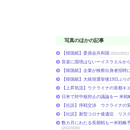
写真のほかの記事
【韓国紙】委員会共和国
(2022/3/31)
音楽に国境はないーイスラエルか
【韓国紙】企業が検察出身者招聘
【韓国紙】大統領選挙後19日ぶりの
【上昇気流】ウクライナの首都キ
日米で対中核抑止の議論をー 米戦
【社説】停戦交渉 ウクライナの
【社説】新型コロナ後遺症 リス
数カ月にわたる長期戦もー米戦略予
(2022/3/30)