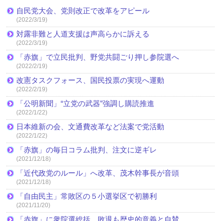
自民党大会、党則改正で改革をアピール
(2022/3/19)
対露非難と人道支援は声高らかに訴える
(2022/3/19)
「赤旗」で立民批判、野党共闘ごり押し参院選へ
(2022/2/19)
改憲タスクフォース、国民投票の実現へ運動
(2022/2/19)
「公明新聞」“立党の武器”強調し購読推進
(2022/1/22)
日本維新の会、文通費改革など法案で党活動
(2022/1/22)
「赤旗」の毎日コラム批判、注文に逆ギレ
(2021/12/18)
「近代政党のルール」へ改革、茂木幹事長が音頭
(2021/12/18)
「自由民主」常敗区の５小選挙区で初勝利
(2021/11/20)
「赤旗」に衆院選総括、敗退も歴史的意義と自賛