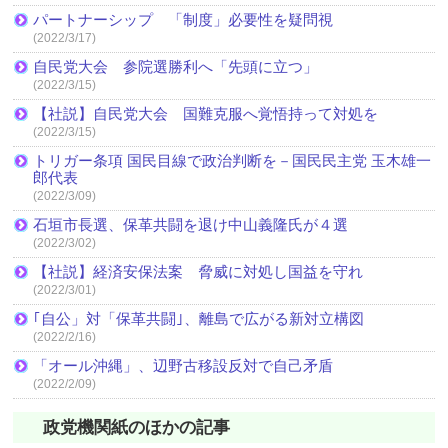
パートナーシップ 「制度」必要性を疑問視
(2022/3/17)
自民党大会 参院選勝利へ「先頭に立つ」
(2022/3/15)
【社説】自民党大会 国難克服へ覚悟持って対処を
(2022/3/15)
トリガー条項 国民目線で政治判断を－国民民主党 玉木雄一
郎代表
(2022/3/09)
石垣市長選、保革共闘を退け中山義隆氏が４選
(2022/3/02)
【社説】経済安保法案 脅威に対処し国益を守れ
(2022/3/01)
｢自公」対「保革共闘｣、離島で広がる新対立構図
(2022/2/16)
「オール沖縄」、辺野古移設反対で自己矛盾
(2022/2/09)
政党機関紙のほかの記事