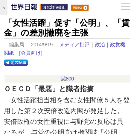
togg
＜
navi
「女性活躍」促す「公明」、「賃
金」の差別撤廃を主張
編集局 2014/9/19
メディア批評
｜
政治
｜
政党機
関紙
[会員向け]
ＯＥＣＤ「最悪」と識者指摘
女性活躍担当相を含む女性閣僚５人を登
用した第２次安倍改造内閣が発足した。
安倍政権の女性重視に与野党の反応は異
なるが、与党の公明党は機関誌「公明」