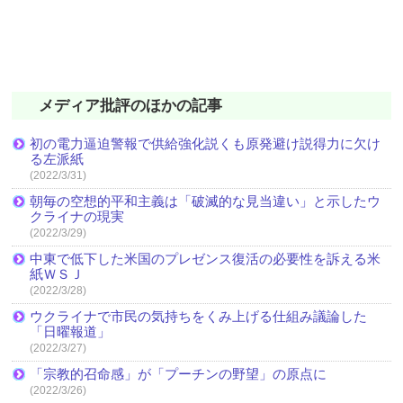
メディア批評のほかの記事
初の電力逼迫警報で供給強化説くも原発避け説得力に欠け
る左派紙
(2022/3/31)
朝毎の空想的平和主義は「破滅的な見当違い」と示したウ
クライナの現実
(2022/3/29)
中東で低下した米国のプレゼンス復活の必要性を訴える米
紙ＷＳＪ
(2022/3/28)
ウクライナで市民の気持ちをくみ上げる仕組み議論した
「日曜報道」
(2022/3/27)
「宗教的召命感」が「プーチンの野望」の原点に
(2022/3/26)