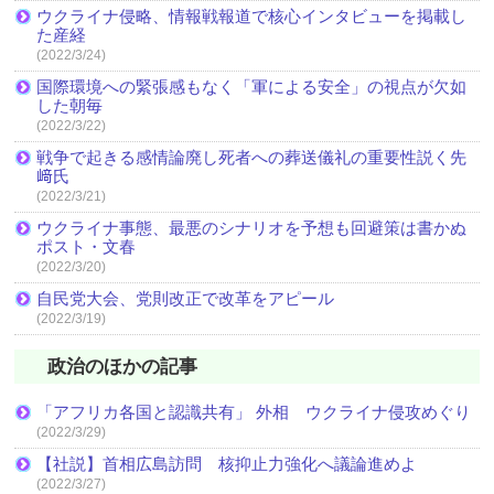
ウクライナ侵略、情報戦報道で核心インタビューを掲載し
た産経
(2022/3/24)
国際環境への緊張感もなく「軍による安全」の視点が欠如
した朝毎
(2022/3/22)
戦争で起きる感情論廃し死者への葬送儀礼の重要性説く先
﨑氏
(2022/3/21)
ウクライナ事態、最悪のシナリオを予想も回避策は書かぬ
ポスト・文春
(2022/3/20)
自民党大会、党則改正で改革をアピール
(2022/3/19)
政治のほかの記事
「アフリカ各国と認識共有」 外相 ウクライナ侵攻めぐり
(2022/3/29)
【社説】首相広島訪問 核抑止力強化へ議論進めよ
(2022/3/27)