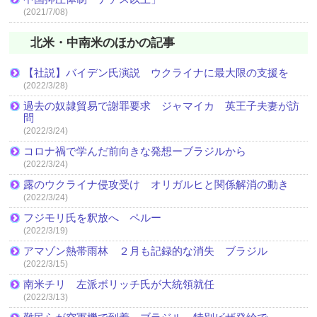
(2021/7/08)
北米・中南米のほかの記事
【社説】バイデン氏演説 ウクライナに最大限の支援を
(2022/3/28)
過去の奴隷貿易で謝罪要求 ジャマイカ 英王子夫妻が訪
問
(2022/3/24)
コロナ禍で学んだ前向きな発想ーブラジルから
(2022/3/24)
露のウクライナ侵攻受け オリガルヒと関係解消の動き
(2022/3/24)
フジモリ氏を釈放へ ペルー
(2022/3/19)
アマゾン熱帯雨林 ２月も記録的な消失 ブラジル
(2022/3/15)
南米チリ 左派ボリッチ氏が大統領就任
(2022/3/13)