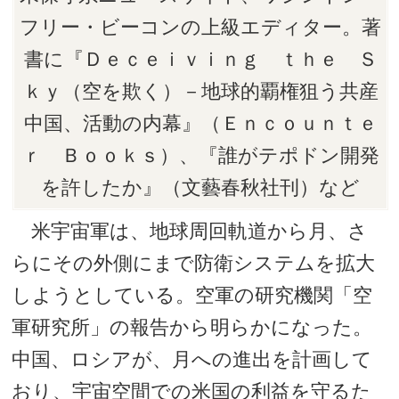
フリー・ビーコンの上級エディター。著
書に『Ｄｅｃｅｉｖｉｎｇ ｔｈｅ Ｓ
ｋｙ（空を欺く）－地球的覇権狙う共産
中国、活動の内幕』（Ｅｎｃｏｕｎｔｅ
ｒ Ｂｏｏｋｓ）、『誰がテポドン開発
を許したか』（文藝春秋社刊）など
米宇宙軍は、地球周回軌道から月、さ
らにその外側にまで防衛システムを拡大
しようとしている。空軍の研究機関「空
軍研究所」の報告から明らかになった。
中国、ロシアが、月への進出を計画して
おり、宇宙空間での米国の利益を守るた