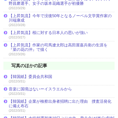
野昌磨選手、女子の坂本花織選手が初優勝
(2022/3/29)
【上昇気流】今年で没後50年となるノーベル文学賞作家の
川端康成
(2022/3/28)
【上昇気流】桜に対する日本人の思いが強い
(2022/3/27)
【上昇気流】作家の司馬遼太郎は高田屋嘉兵衛の生涯を
『菜の花の沖』で描く
(2022/3/26)
写真のほかの記事
【韓国紙】委員会共和国
(2022/3/31)
音楽に国境はないーイスラエルから
(2022/3/31)
【韓国紙】企業が検察出身者招聘に出た理由 捜査活発化
に備え布石
(2022/3/31)