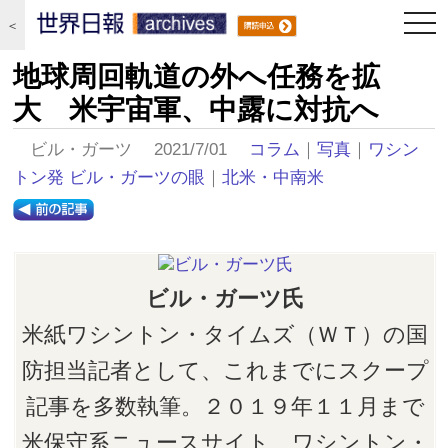
togg
＜
navi
地球周回軌道の外へ任務を拡
大 米宇宙軍、中露に対抗へ
ビル・ガーツ 2021/7/01
コラム
｜
写真
｜
ワシン
トン発 ビル・ガーツの眼
｜
北米・中南米
ビル・ガーツ氏
米紙ワシントン・タイムズ（ＷＴ）の国
防担当記者として、これまでにスクープ
記事を多数執筆。２０１９年１１月まで
米保守系ニュースサイト、ワシントン・