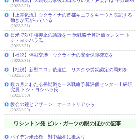
【韓国紙】大統領選挙後19日ぶりの文・尹会合は“半分成功”
(2022/3/31)
【上昇気流】ウクライナの首都キエフをキーウと表記する
動きが広がっている
(2022/3/31)
日米で対中核抑止の議論をー 米戦略予算評価センター ト
シ・ヨシハラ氏
(2022/3/31)
【社説】停戦交渉 ウクライナの安全保障確立を
(2022/3/31)
【社説】新型コロナ後遺症 リスクや労災認定の周知を
(2022/3/30)
数カ月にわたる長期戦もー米戦略予算評価センター上級研
究員 トシ・ヨシハラ氏
(2022/3/30)
教会の鐘とアザーン オーストリアから
(2022/3/29)
ワシントン発 ビル・ガーツの眼のほかの記事
バイデン米政権 対中融和に後戻り