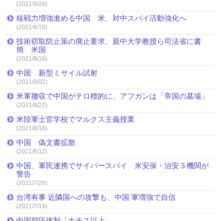
(2021/9/24)
核戦力増強進める中国 米、対中スパイ活動強化へ
(2021/9/19)
技術窃取防止策の廃止要求、親中大学教授ら司法省に書
簡 米国
(2021/9/16)
中国 新型ミサイル試射
(2021/9/02)
米軍撤収で中国がテロ標的に、アフガンは「帝国の墓場」
(2021/8/22)
米陸軍士官学校でマルクス主義授業
(2021/8/18)
中国 偽文書拡散
(2021/8/12)
中国、軍民連携でサイバースパイ 米安保・治安３機関が
警告
(2021/7/26)
台湾有事 近隣国への攻撃も、中国 軍増強で自信
(2021/7/14)
中国抑圧体制「ナチス以上」