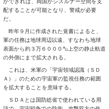
ができれば、両国がシスルナー空間を支
配することが可能となり、警戒が必要
だ。
昨年９月に作成された覚書によると、
軍の任務は地球周辺以遠、すなわち地球
表面から約３万６０００㌔上空の静止軌道
の外側にまで拡大される。
これは、米軍の「宇宙領域認識（ＳＤ
Ａ）」のための宇宙軍の監視任務の範囲
を拡大することを意味する。
ＳＤＡとは国防総省で使われている用
語で、宇宙戦争での防衛、攻撃双方の作