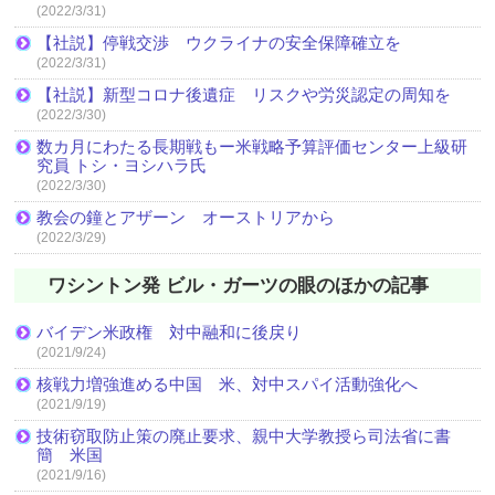
(2022/3/31)
【社説】停戦交渉 ウクライナの安全保障確立を
(2022/3/31)
【社説】新型コロナ後遺症 リスクや労災認定の周知を
(2022/3/30)
数カ月にわたる長期戦もー米戦略予算評価センター上級研
究員 トシ・ヨシハラ氏
(2022/3/30)
教会の鐘とアザーン オーストリアから
(2022/3/29)
ワシントン発 ビル・ガーツの眼のほかの記事
バイデン米政権 対中融和に後戻り
(2021/9/24)
核戦力増強進める中国 米、対中スパイ活動強化へ
(2021/9/19)
技術窃取防止策の廃止要求、親中大学教授ら司法省に書
簡 米国
(2021/9/16)