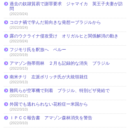
過去の奴隷貿易で謝罪要求 ジャマイカ 英王子夫妻が訪
問
(2022/3/24)
コロナ禍で学んだ前向きな発想ーブラジルから
(2022/3/24)
露のウクライナ侵攻受け オリガルヒと関係解消の動き
(2022/3/24)
フジモリ氏を釈放へ ペルー
(2022/3/19)
アマゾン熱帯雨林 ２月も記録的な消失 ブラジル
(2022/3/15)
南米チリ 左派ボリッチ氏が大統領就任
(2022/3/13)
難民らが空軍機で到着 ブラジル、特別ビザ発給で
(2022/3/12)
外国でも逃れられない花粉症ー米国から
(2022/3/10)
ＩＰＣＣ報告書 アマゾン森林消失を警告
(2022/3/10)