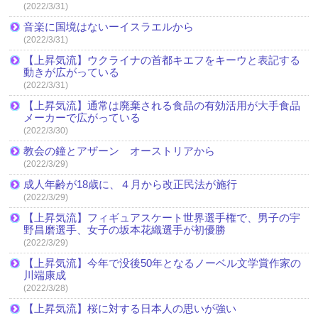
(2022/3/31)
音楽に国境はないーイスラエルから
(2022/3/31)
【上昇気流】ウクライナの首都キエフをキーウと表記する
動きが広がっている
(2022/3/31)
【上昇気流】通常は廃棄される食品の有効活用が大手食品
メーカーで広がっている
(2022/3/30)
教会の鐘とアザーン オーストリアから
(2022/3/29)
成人年齢が18歳に、４月から改正民法が施行
(2022/3/29)
【上昇気流】フィギュアスケート世界選手権で、男子の宇
野昌磨選手、女子の坂本花織選手が初優勝
(2022/3/29)
【上昇気流】今年で没後50年となるノーベル文学賞作家の
川端康成
(2022/3/28)
【上昇気流】桜に対する日本人の思いが強い