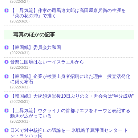
(2022/3/27)
【上昇気流】作家の司馬遼太郎は高田屋嘉兵衛の生涯を
『菜の花の沖』で描く
(2022/3/26)
写真のほかの記事
【韓国紙】委員会共和国
(2022/3/31)
音楽に国境はないーイスラエルから
(2022/3/31)
【韓国紙】企業が検察出身者招聘に出た理由 捜査活発化
に備え布石
(2022/3/31)
【韓国紙】大統領選挙後19日ぶりの文・尹会合は“半分成功”
(2022/3/31)
【上昇気流】ウクライナの首都キエフをキーウと表記する
動きが広がっている
(2022/3/31)
日米で対中核抑止の議論をー 米戦略予算評価センター ト
シ・ヨシハラ氏