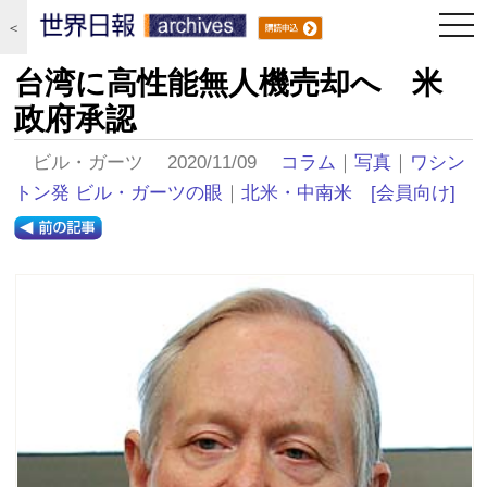
togg
＜
navi
台湾に高性能無人機売却へ 米
政府承認
ビル・ガーツ 2020/11/09
コラム
｜
写真
｜
ワシン
トン発 ビル・ガーツの眼
｜
北米・中南米
[会員向け]