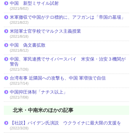
中国 新型ミサイル試射
(2021/9/02)
米軍撤収で中国がテロ標的に、アフガンは「帝国の墓場」
(2021/8/22)
米陸軍士官学校でマルクス主義授業
(2021/8/18)
中国 偽文書拡散
(2021/8/12)
中国、軍民連携でサイバースパイ 米安保・治安３機関が
警告
(2021/7/26)
台湾有事 近隣国への攻撃も、中国 軍増強で自信
(2021/7/14)
中国抑圧体制「ナチス以上」
(2021/7/08)
北米・中南米のほかの記事
【社説】バイデン氏演説 ウクライナに最大限の支援を
(2022/3/28)