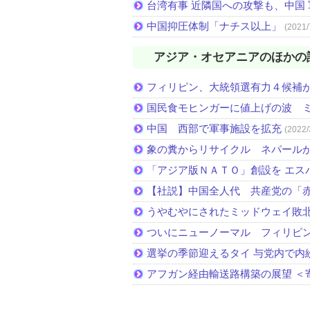
台湾有事 近隣国への攻撃も、中国
中国抑圧体制「ナチス以上」
(2021/
アジア・オセアニアのほかの
フィリピン、大統領選有力４候補
国民食モヒンガーに値上げの波 
中国 西部で軍事施設を拡充
(2022/
象の糞からリサイクル ネパール
「アジア版ＮＡＴＯ」創設を エス
【社説】中国全人代 共産党の「
うやむやにされたミッドウェイ敗
ついにニューノーマル フィリピ
選挙の季節迎えるタイ 与党内で内
アフガン経由輸送路構築の展望 ＜