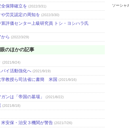
ソーシャ
安全保障確立を
(2022/3/31)
クや労災認定の周知を
(2022/3/30)
算評価センター上級研究員 トシ・ヨシハラ氏
アから
(2022/3/29)
の眼のほかの記事
り
(2021/9/24)
スパイ活動強化へ
(2021/9/19)
大学教授ら司法省に書簡 米国
(2021/9/16)
フガンは「帝国の墓場」
(2021/8/22)
業
(2021/8/18)
 米安保・治安３機関が警告
(2021/7/26)