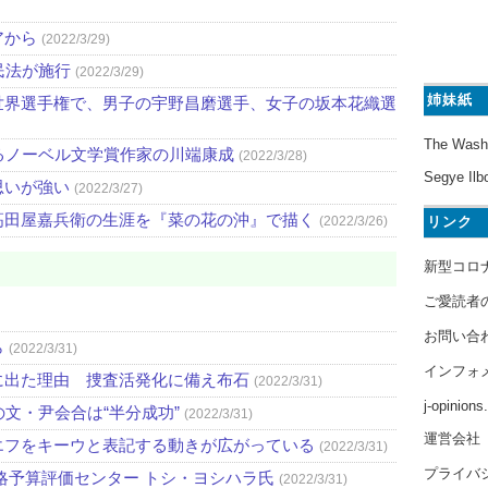
アから
(2022/3/29)
民法が施行
(2022/3/29)
姉妹紙
世界選手権で、男子の宇野昌磨選手、女子の坂本花織選
The Wash
るノーベル文学賞作家の川端康成
(2022/3/28)
Segye Ilb
思いが強い
(2022/3/27)
高田屋嘉兵衛の生涯を『菜の花の沖』で描く
リンク
(2022/3/26)
新型コロ
ご愛読者
お問い合
ら
(2022/3/31)
インフォ
に出た理由 捜査活発化に備え布石
(2022/3/31)
j-opinion
文・尹会合は“半分成功”
(2022/3/31)
運営会社
エフをキーウと表記する動きが広がっている
(2022/3/31)
プライバ
略予算評価センター トシ・ヨシハラ氏
(2022/3/31)