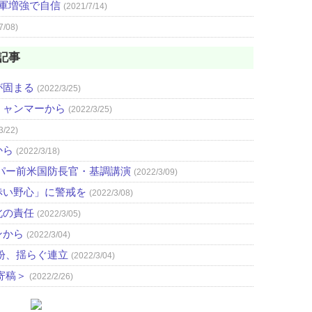
 軍増強で自信
(2021/7/14)
7/08)
記事
が固まる
(2022/3/25)
ミャンマーから
(2022/3/25)
3/22)
から
(2022/3/18)
パー前米国防長官・基調講演
(2022/3/09)
赤い野心」に警戒を
(2022/3/08)
北の責任
(2022/3/05)
ンから
(2022/3/04)
紛、揺らぐ連立
(2022/3/04)
寄稿＞
(2022/2/26)