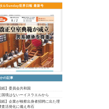
タルSunday世界日報 最新号
かの記事
国紙】委員会共和国
に国境はないーイスラエルから
国紙】企業が検察出身者招聘に出た理
捜査活発化に備え布石