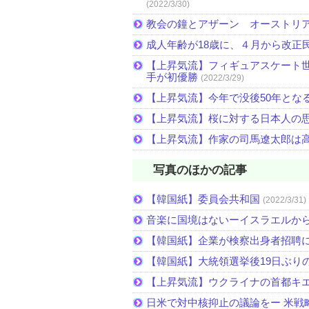
(2022/3/30)
教会の鐘とアザーン オーストリ
成人年齢が18歳に、４月から改正
【上昇気流】フィギュアスケート
手が初優勝
(2022/3/29)
【上昇気流】今年で没後50年とな
【上昇気流】桜に対する日本人の
【上昇気流】作家の司馬遼太郎は
写真のほかの記事
【韓国紙】委員会共和国
(2022/3/31)
音楽に国境はないーイスラエルか
【韓国紙】企業が検察出身者招聘
【韓国紙】大統領選挙後19日ぶりの
【上昇気流】ウクライナの首都キ
日米で対中核抑止の議論をー 米戦