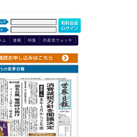
ラム
連載
特集
共産党ウォッチ
ょうの世界日報