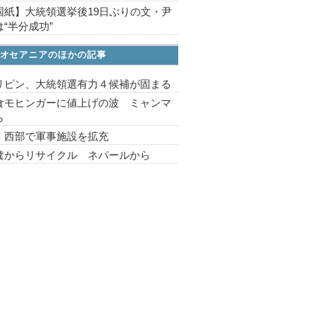
国紙】大統領選挙後19日ぶりの文・尹
“半分成功”
オセアニアのほかの記事
リピン、大統領選有力４候補が固まる
食モヒンガーに値上げの波 ミャンマ
ら
 西部で軍事施設を拡充
糞からリサイクル ネパールから