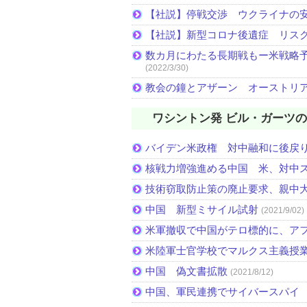
【社説】停戦交渉 ウクライナの
【社説】新型コロナ後遺症 リス
数カ月にわたる長期戦もー米戦略予
(2022/3/30)
教会の鐘とアザーン オーストリ
ワシントン発 ビル・ガーツ
バイデン米政権 対中融和に後戻
核戦力増強進める中国 米、対中
技術窃取防止策の廃止要求、親中
中国 新型ミサイル試射
(2021/9/02)
米軍撤収で中国がテロ標的に、ア
米陸軍士官学校でマルクス主義授
中国 偽文書拡散
(2021/8/12)
中国、軍民連携でサイバースパイ