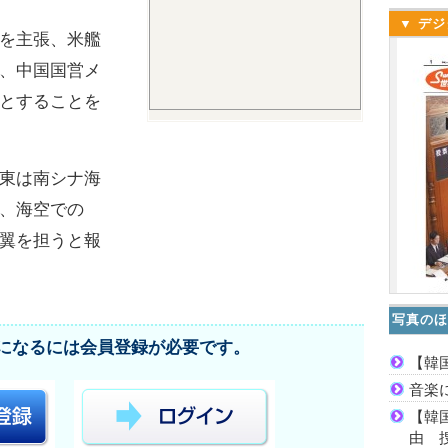
▼ デジ
を主張、米艦
、中国国営メ
とすることを
東は南シナ海
、海空での
翼を担うと報
写真のほ
になるには会員登録が必要です。
【韓
音楽
【韓
由 