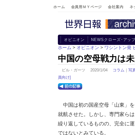
ホーム
会員用ＭＹページ
会社案内
ネ
オピニオン
NEWSクローズ･アッ
ホーム
>
オピニオン
>
ワシントン発 
中国の空母戦力は未
ビル・ガーツ 2020/1/04
コラム
｜
写
員向け]
中国は初の国産空母「山東」を
就航させた。しかし、専門家らは
繰り返しているものの、完全に運
ではないとみている。