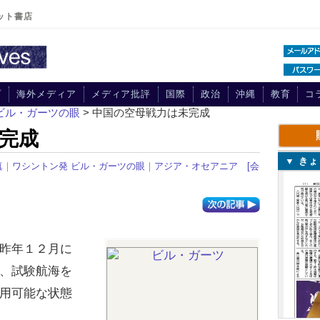
ット書店
プ
海外メディア
メディア批評
国際
政治
沖縄
教育
コ
ビル・ガーツの眼
> 中国の空母戦力は未完成
完成
▼ き
真
｜
ワシントン発 ビル・ガーツの眼
｜
アジア・オセアニア
[会
昨年１２月に
、試験航海を
用可能な状態