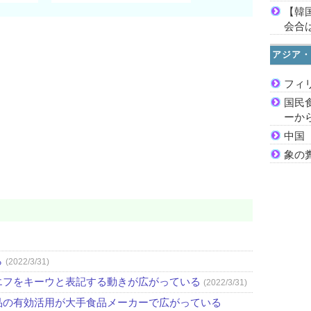
【韓
会合は
アジア・
フィ
国民
ーか
中国
象の
ら
(2022/3/31)
エフをキーウと表記する動きが広がっている
(2022/3/31)
品の有効活用が大手食品メーカーで広がっている