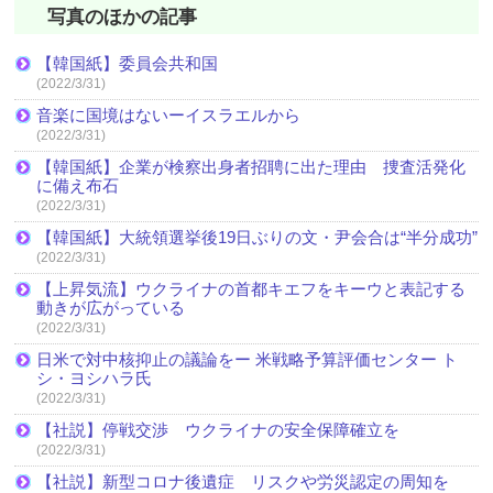
写真のほかの記事
【韓国紙】委員会共和国
(2022/3/31)
音楽に国境はないーイスラエルから
(2022/3/31)
【韓国紙】企業が検察出身者招聘に出た理由 捜査活発化
に備え布石
(2022/3/31)
【韓国紙】大統領選挙後19日ぶりの文・尹会合は“半分成功”
(2022/3/31)
【上昇気流】ウクライナの首都キエフをキーウと表記する
動きが広がっている
(2022/3/31)
日米で対中核抑止の議論をー 米戦略予算評価センター ト
シ・ヨシハラ氏
(2022/3/31)
【社説】停戦交渉 ウクライナの安全保障確立を
(2022/3/31)
【社説】新型コロナ後遺症 リスクや労災認定の周知を