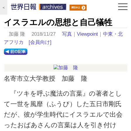
togg
＜
navi
イスラエルの思想と自己犠牲
加藤 隆 2018/11/27
写真
｜
Viewpoint
｜
中東・北
アフリカ
[会員向け]
名寄市立大学教授 加藤 隆
『ツキを呼ぶ魔法の言葉』の著者とし
て一世を風靡（ふうび）した五日市剛氏
だが、彼が学生時代にイスラエルで出会
ったおばあさんの言葉は人を引き付け