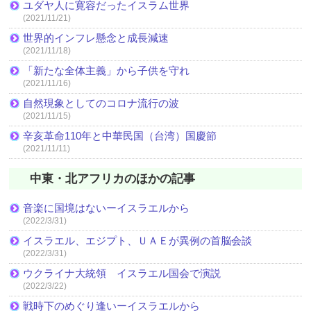
ユダヤ人に寛容だったイスラム世界
(2021/11/21)
世界的インフレ懸念と成長減速
(2021/11/18)
「新たな全体主義」から子供を守れ
(2021/11/16)
自然現象としてのコロナ流行の波
(2021/11/15)
辛亥革命110年と中華民国（台湾）国慶節
(2021/11/11)
中東・北アフリカのほかの記事
音楽に国境はないーイスラエルから
(2022/3/31)
イスラエル、エジプト、ＵＡＥが異例の首脳会談
(2022/3/31)
ウクライナ大統領 イスラエル国会で演説
(2022/3/22)
戦時下のめぐり逢いーイスラエルから