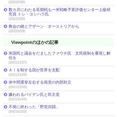
(2022/3/30)
数カ月にわたる長期戦もー米戦略予算評価センター上級研
究員 トシ・ヨシハラ氏
(2022/3/30)
教会の鐘とアザーン オーストリアから
(2022/3/29)
Viewpointのほかの記事
米国民と議会をだましたファウチ氏 文民統制を重視し解
任を
(2021/12/27)
ＡＩを制する国が世界を支配
(2021/12/09)
米中間選挙左右する両党の内部対立
(2021/12/05)
嫌われるバイデン氏と民主党
(2021/11/25)
不発に終わった「野党共闘」
(2021/11/23)