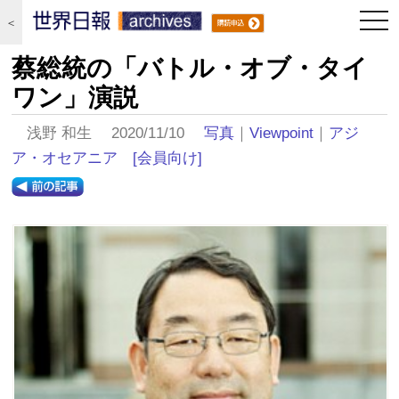
togg
＜
navi
蔡総統の「バトル・オブ・タイ
ワン」演説
浅野 和生 2020/11/10
写真
｜
Viewpoint
｜
アジ
ア・オセアニア
[会員向け]