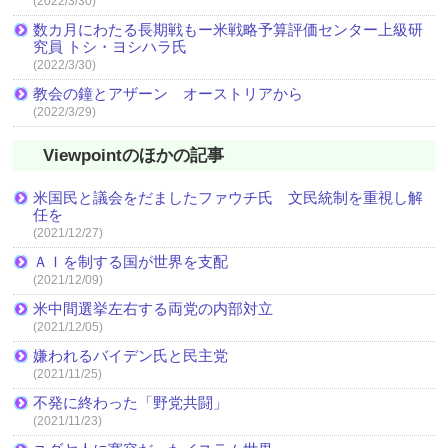
(2022/3/30)
数カ月にわたる長期戦もー米戦略予算評価センター上級研
究員 トシ・ヨシハラ氏
(2022/3/30)
教会の鐘とアザーン オーストリアから
(2022/3/29)
Viewpointのほかの記事
米国民と議会をだましたファウチ氏 文民統制を重視し解
任を
(2021/12/27)
ＡＩを制する国が世界を支配
(2021/12/09)
米中間選挙左右する両党の内部対立
(2021/12/05)
嫌われるバイデン氏と民主党
(2021/11/25)
不発に終わった「野党共闘」
(2021/11/23)