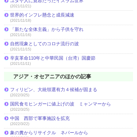
ユダヤ人に寛容だったイスラム世界
(2021/11/21)
世界的インフレ懸念と成長減速
(2021/11/18)
「新たな全体主義」から子供を守れ
(2021/11/16)
自然現象としてのコロナ流行の波
(2021/11/15)
辛亥革命110年と中華民国（台湾）国慶節
(2021/11/11)
アジア・オセアニアのほかの記事
フィリピン、大統領選有力４候補が固まる
(2022/3/25)
国民食モヒンガーに値上げの波 ミャンマーから
(2022/3/25)
中国 西部で軍事施設を拡充
(2022/3/22)
象の糞からリサイクル ネパールから