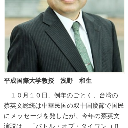
平成国際大学教授 浅野 和生
１０月１０日、例年のごとく、台湾の
蔡英文総統は中華民国の双十国慶節で国民
にメッセージを発したが、今年の蔡英文
演説は、「バトル・オブ・タイワン（Ｂ