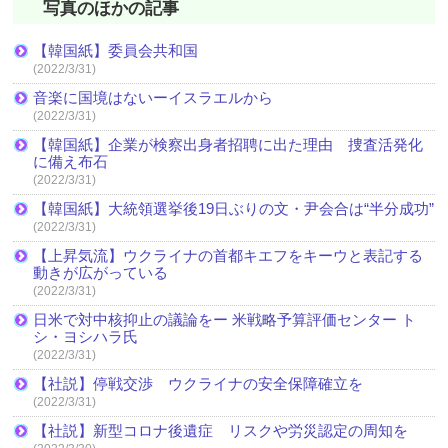
写真のほかの記事
【韓国紙】委員会共和国
(2022/3/31)
音楽に国境はないーイスラエルから
(2022/3/31)
【韓国紙】企業が検察出身者招聘に出た理由 捜査活発化
に備え布石
(2022/3/31)
【韓国紙】大統領選挙後19日ぶりの文・尹会合は“半分成功”
(2022/3/31)
【上昇気流】ウクライナの首都キエフをキーウと表記する
動きが広がっている
(2022/3/31)
日米で対中核抑止の議論をー 米戦略予算評価センター ト
シ・ヨシハラ氏
(2022/3/31)
【社説】停戦交渉 ウクライナの安全保障確立を
(2022/3/31)
【社説】新型コロナ後遺症 リスクや労災認定の周知を