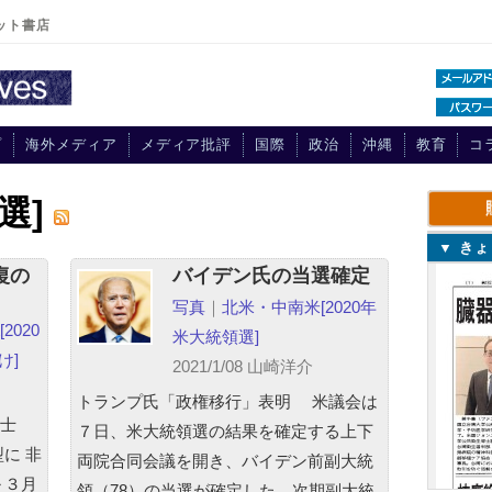
ット書店
プ
海外メディア
メディア批評
国際
政治
沖縄
教育
コ
選]
▼ き
復の
バイデン氏の当選確定
写真
｜
北米・中南米
[2020年
[2020
米大統領選]
け]
2021/1/08 山崎洋介
トランプ氏「政権移行」表明 米議会は
博士
７日、米大統領選の結果を確定する上下
に 非
両院合同会議を開き、バイデン前副大統
～３月
領（78）の当選が確定した。次期副大統