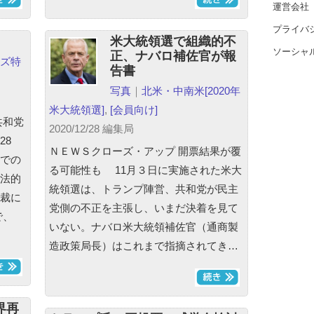
運営会社
プライバ
米大統領選で組織的不
ソーシャ
正、ナバロ補佐官が報
ズ特
告書
写真
｜
北米・中南米
[2020年
米大統領選]
,
[会員向け]
共和党
2020/12/28 編集局
28
ＮＥＷＳクローズ・アップ 開票結果が覆
での
る可能性も 11月３日に実施された米大
法的
統領選は、トランプ陣営、共和党が民主
裁に
党側の不正を主張し、いまだ決着を見て
で、
いない。ナバロ米大統領補佐官（通商製
造政策局長）はこれまで指摘されてき…
界再