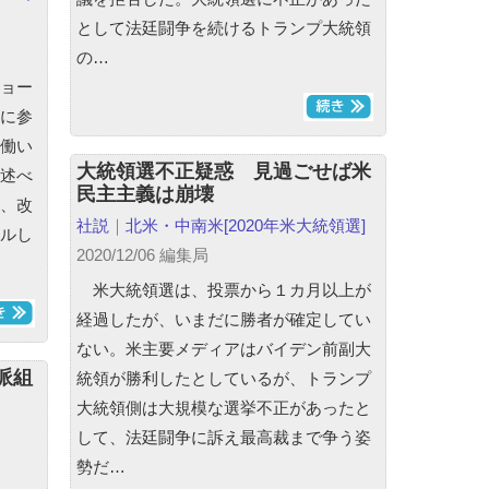
として法廷闘争を続けるトランプ大統領
の…
ョー
に参
働い
大統領選不正疑惑 見過ごせば米
述べ
民主主義は崩壊
、改
社説
｜
北米・中南米
[2020年米大統領選]
ルし
2020/12/06 編集局
米大統領選は、投票から１カ月以上が
経過したが、いまだに勝者が確定してい
ない。米主要メディアはバイデン前副大
派組
統領が勝利したとしているが、トランプ
大統領側は大規模な選挙不正があったと
して、法廷闘争に訴え最高裁まで争う姿
勢だ…