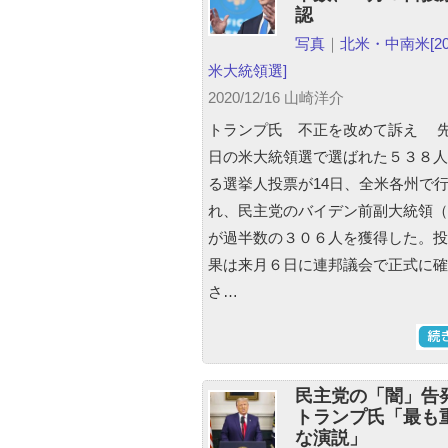
認
写真
｜
北米・中南米
[2
米大統領選]
2020/12/16 山崎洋介
トランプ氏 不正を改めて訴え 
日の米大統領選で選ばれた５３８人
る選挙人投票が14日、全米各州で
れ、民主党のバイデン前副大統領（
が過半数の３０６人を獲得した。投
果は来月６日に連邦議会で正式に確
さ…
民主党の「闇」告
トランプ氏「最も
な演説」