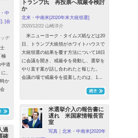
トランプ氏 再投票へ戒厳令検討
か
・中
北米・中南米
[2020年米大統領選]
]
,
[会
2020/12/22 山崎洋介
米ニューヨーク・タイムズ紙などは20
リッヂ
日、トランプ大統領がホワイトハウスで
博士
大統領選の結果を覆す方法について18日
「極
に会議を開き、戒厳令を発動し、選挙を
の中道
やり直す案が話し合われたと報じた。
うに、
会議の場で戒厳令を提案したのは、1…
時か
会
米選挙介入の報告書に
遅れ 米国家情報長官
室
人過
写真
｜
北米・中南米
[2020年
票確