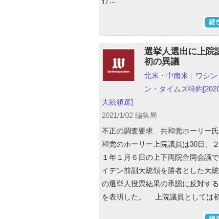
行…
選挙人選出に上院
初の異議
北米・中南米
｜
ワシン
ン・タイムズ特約
[20
大統領選]
2021/1/02 編集局
不正の調査要求 共和党ホーリー
和党のホーリー上院議員は30日、
１年１月６日の上下両院合同会議で
イデン前副大統領を勝者とした大統
の選挙人投票結果の承認に反対する
を表明した。 上院議員としては