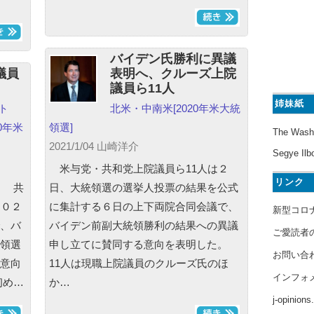
バイデン氏勝利に異議
議員
表明へ、クルーズ上院
議員ら11人
姉妹紙
ト
北米・中南米
[2020年米大統
20年米
領選]
The Wash
2021/1/04 山崎洋介
Segye Ilb
米与党・共和党上院議員ら11人は２
リンク
氏 共
日、大統領選の選挙人投票の結果を公式
２０２
に集計する６日の上下両院合同会議で、
新型コロ
、バ
バイデン前副大統領勝利の結果への異議
ご愛読者
領選
申し立てに賛同する意向を表明した。
お問い合
意向
11人は現職上院議員のクルーズ氏のほ
インフォ
初め…
か…
j-opinion