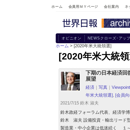
ホーム
会員用ＭＹページ
会社案内
ネ
オピニオン
NEWSクローズ･アッ
ホーム
>
[2020年米大統領選]
[2020年米大統領
下期の日本経済回
展望
経済
｜
写真
｜
Viewpoint
年米大統領選]
,
[会員向
2021/7/15 鈴木 淑夫
鈴木政経フォーラム代表、経済学
鈴木 淑夫 設備投資・輸出リード型
製造業・中小企業は低迷続く １