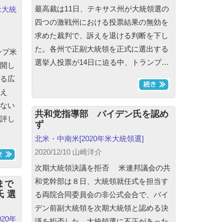
最高裁は11日、テキサス州が大統領選の
年米大統
四つの激戦州における投票結果の無効を
求めた裁判で、訴えを退ける判断を下し
た。各州で正副大統領を正式に選出する
ンプ米
選挙人投票が14日に迫る中、トランプ…
開し
る広
え
ない
共和党指導部 バイデン氏を認め
評し
ず
北米・中南米
[2020年米大統領選]
2020/12/10 山崎洋介
次期大統領決議を拒否 米連邦議会の共
和党幹部は８日、大統領就任式を担当す
まで
 選
る両院合同委員会の非公式会合で、バイ
デン前副大統領を次期大統領と認める決
020年
議を拒否した。大統領選に不正があった