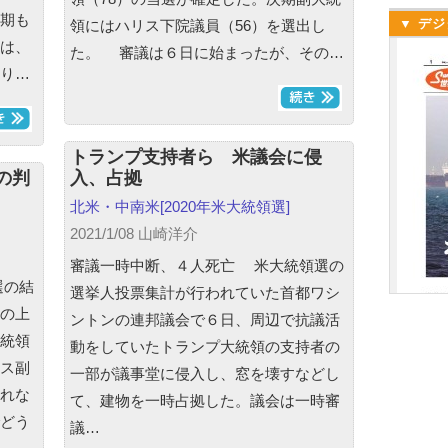
期も
▼ デジ
領にはハリス下院議員（56）を選出し
は、
た。 審議は６日に始まったが、その…
り…
トランプ支持者ら 米議会に侵
の判
入、占拠
北米・中南米
[2020年米大統領選]
2021/1/08 山崎洋介
審議一時中断、４人死亡 米大統領選の
選の結
選挙人投票集計が行われていた首都ワシ
の上
ントンの連邦議会で６日、周辺で抗議活
統領
動をしていたトランプ大統領の支持者の
ス副
一部が議事堂に侵入し、窓を壊すなどし
れな
て、建物を一時占拠した。議会は一時審
どう
議…