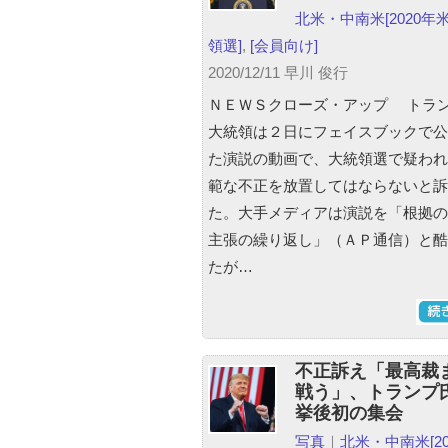
北米・中南米
[2020
領選]
,
[会員向け]
2020/12/11 早川 俊行
ＮＥＷＳクローズ・アップ トラ
大統領は２日にフェイスブックで公
た演説の動画で、大統領選で疑われ
範な不正を放置してはならないと訴
た。大手メディアは演説を「根拠の
主張の繰り返し」（ＡＰ通信）と酷
たが…
不正訴え「最高裁
戦う」、トランプ氏
挙後初の集会
写真
｜
北米・中南米
[2