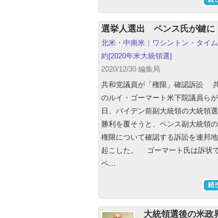
選挙人選出 ペンス氏が鍵に
北米・中南米
｜
ワシントン・タイム
約
[2020年米大統領選]
2020/12/30 編集局
共和党議員が「権限」確認訴訟 
のルイ・ゴーマート米下院議員らが
日、バイデン前副大統領の大統領選
勝利を覆そうと、ペンス副大統領の
権限について確認する訴訟を連邦地
起こした。 ゴーマート氏は訴状
ペ…
大統領選後の米政