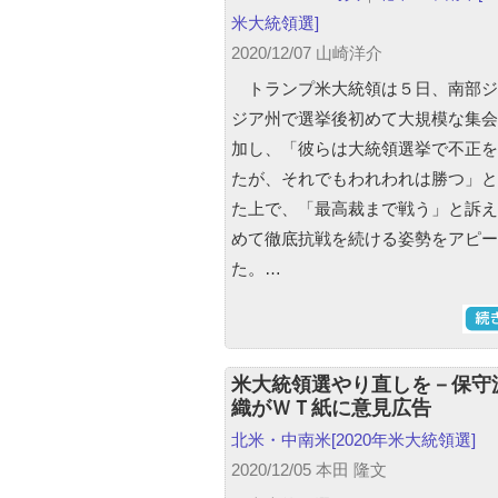
米大統領選]
2020/12/07 山崎洋介
トランプ米大統領は５日、南部ジ
ジア州で選挙後初めて大規模な集会
加し、「彼らは大統領選挙で不正を
たが、それでもわれわれは勝つ」と
た上で、「最高裁まで戦う」と訴え
めて徹底抗戦を続ける姿勢をアピー
た。…
米大統領選やり直しを－保守
織がＷＴ紙に意見広告
北米・中南米
[2020年米大統領選]
2020/12/05 本田 隆文