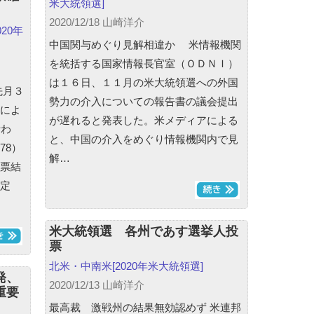
米大統領選]
2020/12/18 山崎洋介
020年
中国関与めぐり見解相違か 米情報機関
を統括する国家情報長官室（ＯＤＮＩ）
は１６日、１１月の米大統領選への外国
先月３
勢力の介入についての報告書の議会提出
によ
が遅れると発表した。米メディアによる
行わ
と、中国の介入をめぐり情報機関内で見
78）
解…
票結
定
米大統領選 各州であす選挙人投
票
北米・中南米
[2020年米大統領選]
発、
2020/12/13 山崎洋介
重要
最高裁 激戦州の結果無効認めず 米連邦