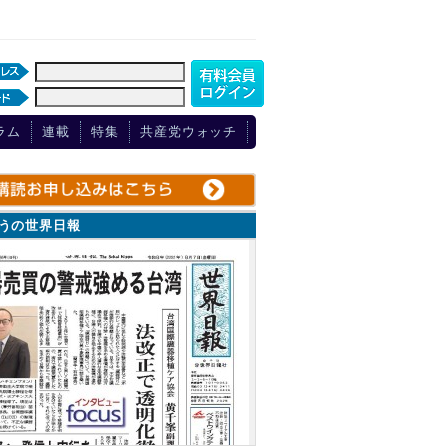
ラム
連載
特集
共産党ウォッチ
ょうの世界日報