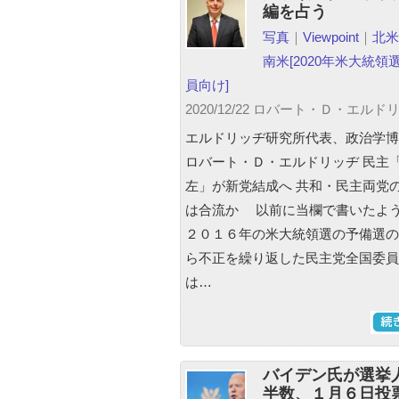
編を占う
写真
｜
Viewpoint
｜
北米
南米
[2020年米大統領選
員向け]
2020/12/22 ロバート・Ｄ・エルド
エルドリッヂ研究所代表、政治学
ロバート・Ｄ・エルドリッヂ 民主
左」が新党結成へ 共和・民主両党
は合流か 以前に当欄で書いたよ
２０１６年の米大統領選の予備選の
ら不正を繰り返した民主党全国委員
は…
バイデン氏が選挙
半数、１月６日投