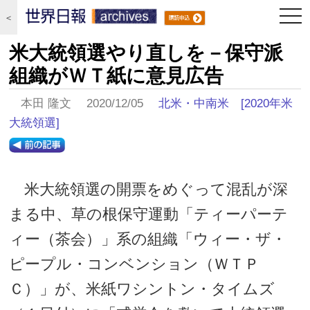
togg
＜
navi
米大統領選やり直しを－保守派
組織がＷＴ紙に意見広告
本田 隆文 2020/12/05
北米・中南米
[2020年米
大統領選]
米大統領選の開票をめぐって混乱が深
まる中、草の根保守運動「ティーパーテ
ィー（茶会）」系の組織「ウィー・ザ・
ピープル・コンベンション（ＷＴＰ
Ｃ）」が、米紙ワシントン・タイムズ