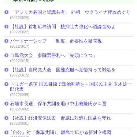
「アフリカ各国と認識共有」 外相 ウクライナ侵攻めぐり
(2022/3/29)
【社説】首相広島訪問 核抑止力強化へ議論進めよ
(2022/3/27)
パートナーシップ 「制度」必要性を疑問視
(2022/3/17)
自民党大会 参院選勝利へ「先頭に立つ」
(2022/3/15)
【社説】自民党大会 国難克服へ覚悟持って対処を
(2022/3/15)
トリガー条項 国民目線で政治判断を－国民民主党 玉木雄一
郎代表
(2022/3/09)
石垣市長選、保革共闘を退け中山義隆氏が４選
(2022/3/02)
【社説】経済安保法案 脅威に対処し国益を守れ
(2022/3/01)
｢自公」対「保革共闘｣、離島で広がる新対立構図