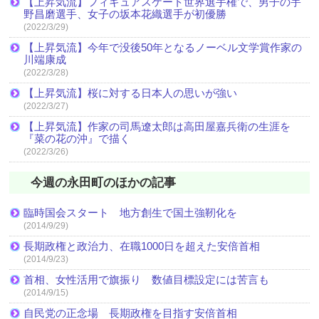
【上昇気流】フィギュアスケート世界選手権で、男子の宇
野昌磨選手、女子の坂本花織選手が初優勝
(2022/3/29)
【上昇気流】今年で没後50年となるノーベル文学賞作家の
川端康成
(2022/3/28)
【上昇気流】桜に対する日本人の思いが強い
(2022/3/27)
【上昇気流】作家の司馬遼太郎は高田屋嘉兵衛の生涯を
『菜の花の沖』で描く
(2022/3/26)
今週の永田町のほかの記事
臨時国会スタート 地方創生で国土強靭化を
(2014/9/29)
長期政権と政治力、在職1000日を超えた安倍首相
(2014/9/23)
首相、女性活用で旗振り 数値目標設定には苦言も
(2014/9/15)
自民党の正念場 長期政権を目指す安倍首相