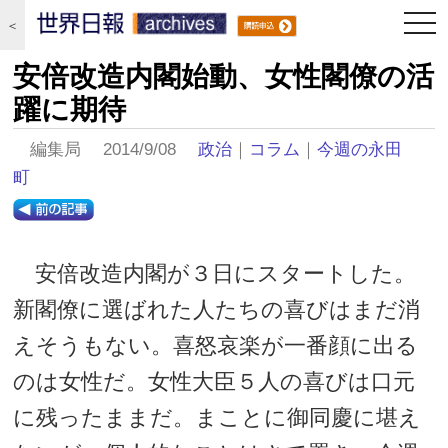
togg
＜
navi
安倍改造内閣始動、女性閣僚の活
躍に期待
編集局 2014/9/08
政治
｜
コラム
｜
今週の永田
町
安倍改造内閣が３日にスタートした。
新閣僚に選ばれた人たちの喜びはまだ消
えそうもない。喜怒哀楽が一番顔に出る
のは女性だ。女性大臣５人の喜びは口元
に残ったままだ。まことに御同慶に堪え