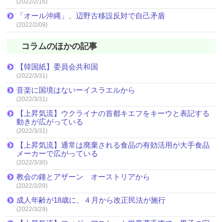
(2022/2/16)
「オール沖縄」、辺野古移設反対で自己矛盾
(2022/2/09)
コラムのほかの記事
【韓国紙】委員会共和国
(2022/3/31)
音楽に国境はないーイスラエルから
(2022/3/31)
【上昇気流】ウクライナの首都キエフをキーウと表記する
動きが広がっている
(2022/3/31)
【上昇気流】通常は廃棄される食品の有効活用が大手食品
メーカーで広がっている
(2022/3/30)
教会の鐘とアザーン オーストリアから
(2022/3/29)
成人年齢が18歳に、４月から改正民法が施行
(2022/3/29)