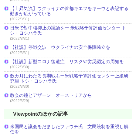
【上昇気流】ウクライナの首都キエフをキーウと表記する
動きが広がっている
(2022/3/31)
日米で対中核抑止の議論をー 米戦略予算評価センター ト
シ・ヨシハラ氏
(2022/3/31)
【社説】停戦交渉 ウクライナの安全保障確立を
(2022/3/31)
【社説】新型コロナ後遺症 リスクや労災認定の周知を
(2022/3/30)
数カ月にわたる長期戦もー米戦略予算評価センター上級研
究員 トシ・ヨシハラ氏
(2022/3/30)
教会の鐘とアザーン オーストリアから
(2022/3/29)
Viewpointのほかの記事
米国民と議会をだましたファウチ氏 文民統制を重視し解
任を