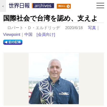
togg
＜
navi
国際社会で台湾を認め、支えよ
ロバート・Ｄ・エルドリッヂ 2020/6/18
写真
｜
Viewpoint
｜
中国
[会員向け]