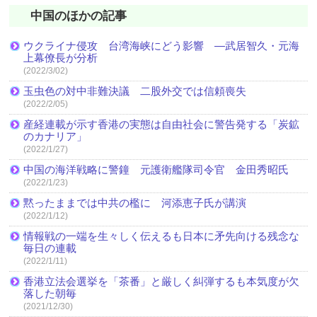
中国のほかの記事
ウクライナ侵攻 台湾海峡にどう影響 ―武居智久・元海
上幕僚長が分析
(2022/3/02)
玉虫色の対中非難決議 二股外交では信頼喪失
(2022/2/05)
産経連載が示す香港の実態は自由社会に警告発する「炭鉱
のカナリア」
(2022/1/27)
中国の海洋戦略に警鐘 元護衛艦隊司令官 金田秀昭氏
(2022/1/23)
黙ったままでは中共の檻に 河添恵子氏が講演
(2022/1/12)
情報戦の一端を生々しく伝えるも日本に矛先向ける残念な
毎日の連載
(2022/1/11)
香港立法会選挙を「茶番」と厳しく糾弾するも本気度が欠
落した朝毎
(2021/12/30)