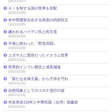
(2021/12/27)
ＡＩを制する国が世界を支配
(2021/12/09)
米中間選挙左右する両党の内部対立
(2021/12/05)
嫌われるバイデン氏と民主党
(2021/11/25)
不発に終わった「野党共闘」
(2021/11/23)
ユダヤ人に寛容だったイスラム世界
(2021/11/21)
世界的インフレ懸念と成長減速
(2021/11/18)
「新たな全体主義」から子供を守れ
(2021/11/16)
自然現象としてのコロナ流行の波
(2021/11/15)
辛亥革命110年と中華民国（台湾）国慶節
(2021/11/11)