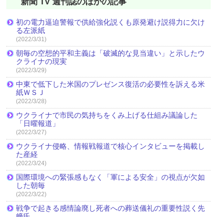
新聞 TV 週刊誌のほかの記事
初の電力逼迫警報で供給強化説くも原発避け説得力に欠け
る左派紙
(2022/3/31)
朝毎の空想的平和主義は「破滅的な見当違い」と示したウ
クライナの現実
(2022/3/29)
中東で低下した米国のプレゼンス復活の必要性を訴える米
紙ＷＳＪ
(2022/3/28)
ウクライナで市民の気持ちをくみ上げる仕組み議論した
「日曜報道」
(2022/3/27)
ウクライナ侵略、情報戦報道で核心インタビューを掲載し
た産経
(2022/3/24)
国際環境への緊張感もなく「軍による安全」の視点が欠如
した朝毎
(2022/3/22)
戦争で起きる感情論廃し死者への葬送儀礼の重要性説く先
﨑氏