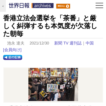
togg
＜
navi
香港立法会選挙を「茶番」と厳
しく糾弾するも本気度が欠落し
た朝毎
池永 達夫 2021/12/30
新聞 TV 週刊誌
｜
中国
[会員向け]