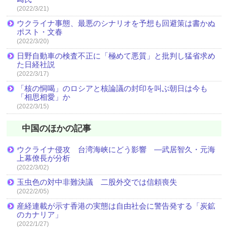
(2022/3/21)
ウクライナ事態、最悪のシナリオを予想も回避策は書かぬ
ポスト・文春
(2022/3/20)
日野自動車の検査不正に「極めて悪質」と批判し猛省求め
た日経社説
(2022/3/17)
「核の恫喝」のロシアと核論議の封印を叫ぶ朝日は今も
「相思相愛」か
(2022/3/15)
中国のほかの記事
ウクライナ侵攻 台湾海峡にどう影響 ―武居智久・元海
上幕僚長が分析
(2022/3/02)
玉虫色の対中非難決議 二股外交では信頼喪失
(2022/2/05)
産経連載が示す香港の実態は自由社会に警告発する「炭鉱
のカナリア」
(2022/1/27)