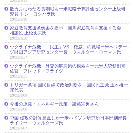
(2022/3/31)
数カ月にわたる長期戦もー米戦略予算評価センター上級研
究員 トシ・ヨシハラ氏
(2022/3/30)
家庭教育支援条例案を提示―旭川家庭教育を支援する会
相談役 上松丈夫氏
(2022/3/18)
ウクライナ危機 「民主」VS「権威」の戦場ー米ヘリテー
ジ財団アジア研究センター長 ウォルター・ローマン氏
(2022/3/17)
ウクライナ危機 外交的解決策の模索をー元米大統領副補
佐官 フレッド・フライツ
(2022/3/15)
トリガー条項 国民目線で政治判断を－国民民主党 玉木雄一
郎代表
(2022/3/09)
今後の原発・エネルギー政策 諸葛宗男さん
(2022/3/08)
中国 侵攻の計算見直しかー米ハドソン研究所日本部副部長
ライリー・ウォルターズ氏
(2022/3/07)