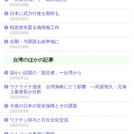
(2022/1/08)
日本に武力行使を期待も
(2022/1/07)
戦意喪失図る偽情報工作
(2022/1/06)
尖閣・与那国も紛争地に
(2022/1/05)
台湾のほかの記事
温かい話題の「脱北者」ー台湾から
(2022/3/11)
ウクライナ侵攻 台湾海峡にどう影響 ―武居智久・元海
上幕僚長が分析
(2022/3/02)
今後の日本の安全保障とその課題
(2022/2/25)
ワクチン供与と日台文化交流
(2022/1/21)
リムパック参加に期待