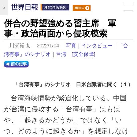
togg
＜
navi
併合の野望強める習主席 軍
事・政治両面から侵攻模索
川瀬裕也 2022/1/04
写真
｜
インタビュー
｜
「台
湾有事」のシナリオ
｜
台湾
[安全保障]
「台湾有事」のシナリオ―日米台識者に聞く（１）
台湾海峡情勢が緊迫化している。中国
が台湾に侵攻する「台湾有事」はもは
や、「起きるかどうか」ではなく「い
つ、どのように起きるか」を想定しなけ