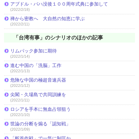
アブドル・バハ没後１００周年式典に参加して
(2022/2/18)
禅から密教へ 大自然の知恵に学ぶ
(2022/2/11)
「台湾有事」のシナリオのほかの記事
リムパック参加に期待
(2022/1/14)
進む中国の「洗脳」工作
(2022/1/13)
危険な中国の極超音速兵器
(2022/1/12)
尖閣・久場島で共同訓練を
(2022/1/11)
ロシアを手本に無血占領狙う
(2022/1/10)
世論の分断を煽る「認知戦」
(2022/1/09)
「斬首作戦」で一気に制圧か