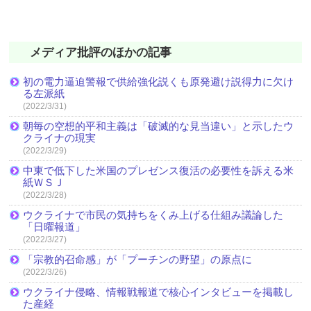
メディア批評のほかの記事
初の電力逼迫警報で供給強化説くも原発避け説得力に欠け
る左派紙
(2022/3/31)
朝毎の空想的平和主義は「破滅的な見当違い」と示したウ
クライナの現実
(2022/3/29)
中東で低下した米国のプレゼンス復活の必要性を訴える米
紙ＷＳＪ
(2022/3/28)
ウクライナで市民の気持ちをくみ上げる仕組み議論した
「日曜報道」
(2022/3/27)
「宗教的召命感」が「プーチンの野望」の原点に
(2022/3/26)
ウクライナ侵略、情報戦報道で核心インタビューを掲載し
た産経