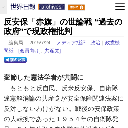
togg
＜
navi
反安保「赤旗」の世論戦 “過去の
政府”で現政権批判
編集局 2015/7/24
メディア批評
｜
政治
｜
政党機
関紙
[会員向け]
,
[共産党]
変節した憲法学者が共闘に
もともと反自民、反米反安保、自衛隊
違憲解消論の共産党が安全保障関連法案に
反対しないわけがない。戦後の安保政策
の大転換であった１９５４年の自衛隊発