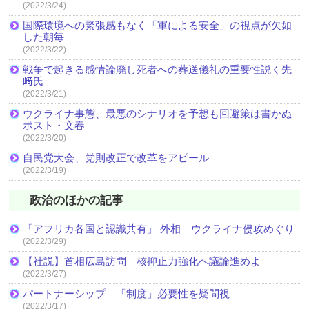
(2022/3/24)
国際環境への緊張感もなく「軍による安全」の視点が欠如
した朝毎
(2022/3/22)
戦争で起きる感情論廃し死者への葬送儀礼の重要性説く先
﨑氏
(2022/3/21)
ウクライナ事態、最悪のシナリオを予想も回避策は書かぬ
ポスト・文春
(2022/3/20)
自民党大会、党則改正で改革をアピール
(2022/3/19)
政治のほかの記事
「アフリカ各国と認識共有」 外相 ウクライナ侵攻めぐり
(2022/3/29)
【社説】首相広島訪問 核抑止力強化へ議論進めよ
(2022/3/27)
パートナーシップ 「制度」必要性を疑問視
(2022/3/17)