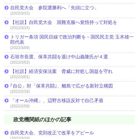
自民党大会 参院選勝利へ「先頭に立つ」
(2022/3/15)
【社説】自民党大会 国難克服へ覚悟持って対処を
(2022/3/15)
トリガー条項 国民目線で政治判断を－国民民主党 玉木雄一
郎代表
(2022/3/09)
石垣市長選、保革共闘を退け中山義隆氏が４選
(2022/3/02)
【社説】経済安保法案 脅威に対処し国益を守れ
(2022/3/01)
｢自公」対「保革共闘｣、離島で広がる新対立構図
(2022/2/16)
「オール沖縄」、辺野古移設反対で自己矛盾
(2022/2/09)
政党機関紙のほかの記事
自民党大会、党則改正で改革をアピール
(2022/3/19)