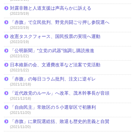
対露非難と人道支援は声高らかに訴える
(2022/3/19)
「赤旗」で立民批判、野党共闘ごり押し参院選へ
(2022/2/19)
改憲タスクフォース、国民投票の実現へ運動
(2022/2/19)
「公明新聞」“立党の武器”強調し購読推進
(2022/1/22)
日本維新の会、文通費改革など法案で党活動
(2022/1/22)
「赤旗」の毎日コラム批判、注文に逆ギレ
(2021/12/18)
「近代政党のルール」へ改革、茂木幹事長が音頭
(2021/12/18)
「自由民主」常敗区の５小選挙区で初勝利
(2021/11/20)
「赤旗」に衆院選総括、敗退も歴史的意義と自賛
(2021/11/20)