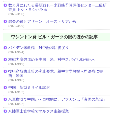
数カ月にわたる長期戦もー米戦略予算評価センター上級研
究員 トシ・ヨシハラ氏
(2022/3/30)
教会の鐘とアザーン オーストリアから
(2022/3/29)
ワシントン発 ビル・ガーツの眼のほかの記事
バイデン米政権 対中融和に後戻り
(2021/9/24)
核戦力増強進める中国 米、対中スパイ活動強化へ
(2021/9/19)
技術窃取防止策の廃止要求、親中大学教授ら司法省に書
簡 米国
(2021/9/16)
中国 新型ミサイル試射
(2021/9/02)
米軍撤収で中国がテロ標的に、アフガンは「帝国の墓場」
(2021/8/22)
米陸軍士官学校でマルクス主義授業