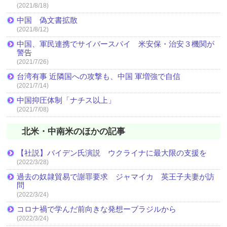
(2021/8/18)
中国 偽文書拡散
(2021/8/12)
中国、軍民連携でサイバースパイ 米安保・治安３機関が
警告
(2021/7/26)
台湾有事 近隣国への攻撃も、中国 軍増強で自信
(2021/7/14)
中国抑圧体制「ナチス以上」
(2021/7/08)
北米・中南米のほかの記事
【社説】バイデン氏演説 ウクライナに最大限の支援を
(2022/3/28)
過去の奴隷貿易で謝罪要求 ジャマイカ 英王子夫妻が訪
問
(2022/3/24)
コロナ禍で学んだ前向きな発想ーブラジルから
(2022/3/24)