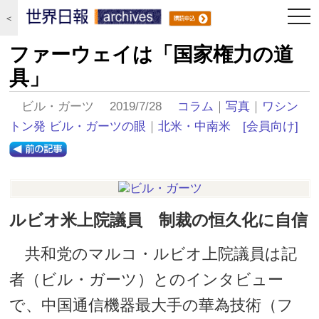
togg
＜
navi
ファーウェイは「国家権力の道
具」
ビル・ガーツ 2019/7/28
コラム
｜
写真
｜
ワシン
トン発 ビル・ガーツの眼
｜
北米・中南米
[会員向け]
ルビオ米上院議員 制裁の恒久化に自信
共和党のマルコ・ルビオ上院議員は記
者（ビル・ガーツ）とのインタビュー
で、中国通信機器最大手の華為技術（フ