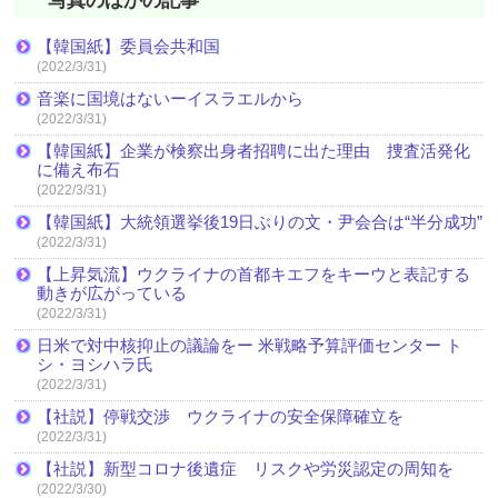
写真のほかの記事
【韓国紙】委員会共和国
(2022/3/31)
音楽に国境はないーイスラエルから
(2022/3/31)
【韓国紙】企業が検察出身者招聘に出た理由 捜査活発化
に備え布石
(2022/3/31)
【韓国紙】大統領選挙後19日ぶりの文・尹会合は“半分成功”
(2022/3/31)
【上昇気流】ウクライナの首都キエフをキーウと表記する
動きが広がっている
(2022/3/31)
日米で対中核抑止の議論をー 米戦略予算評価センター ト
シ・ヨシハラ氏
(2022/3/31)
【社説】停戦交渉 ウクライナの安全保障確立を
(2022/3/31)
【社説】新型コロナ後遺症 リスクや労災認定の周知を
(2022/3/30)