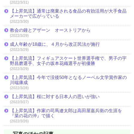
(2022/3/31)
【上昇気流】通常は廃棄される食品の有効活用が大手食品
メーカーで広がっている
(2022/3/30)
教会の鐘とアザーン オーストリアから
(2022/3/29)
成人年齢が18歳に、４月から改正民法が施行
(2022/3/29)
【上昇気流】フィギュアスケート世界選手権で、男子の宇
野昌磨選手、女子の坂本花織選手が初優勝
(2022/3/29)
【上昇気流】今年で没後50年となるノーベル文学賞作家の
川端康成
(2022/3/28)
【上昇気流】桜に対する日本人の思いが強い
(2022/3/27)
【上昇気流】作家の司馬遼太郎は高田屋嘉兵衛の生涯を
『菜の花の沖』で描く
(2022/3/26)