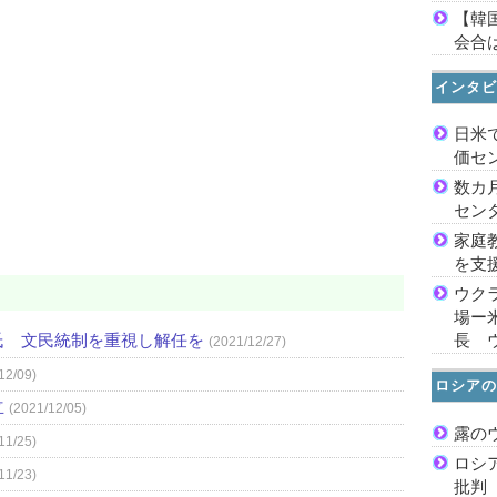
【韓
会合は
インタビ
日米
価セ
数カ
セン
家庭
を支
ウク
場ー
氏 文民統制を重視し解任を
長 
(2021/12/27)
12/09)
ロシアの
立
(2021/12/05)
露の
11/25)
ロシ
11/23)
批判