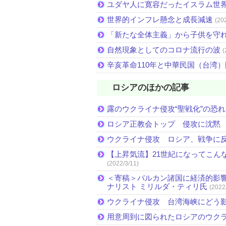
ユダヤ人に寛容だったイスラム世
世界的インフレ懸念と成長減速
(20
「新たな全体主義」から子供を守
自然現象としてのコロナ流行の波
(
辛亥革命110年と中華民国（台湾
ロシアのほかの記事
露のウクライナ侵攻“聖戦化”の恐れ
ロシア正教会トップ 侵攻に沈黙
ウクライナ侵攻 ロシア、戦争に
【上昇気流】21世紀になってこん
(2022/3/11)
＜寄稿＞バルカン諸国に経済的影響
ナリスト ミリルダ・ティリ氏
(2022
ウクライナ侵攻 台湾海峡にどう
用意周到に図られたロシアのウク