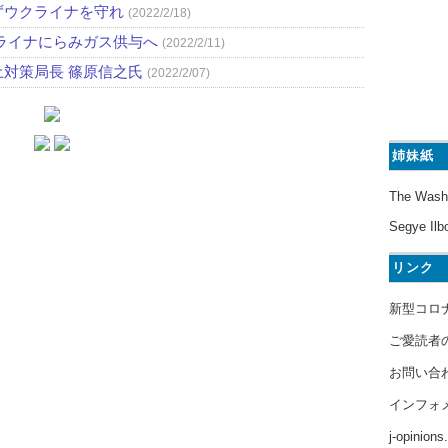
ずウクライナを守れ
(2022/2/18)
ライナにらみガス供与へ
(2022/2/11)
対策局長 篠原信之氏
(2022/2/07)
姉妹紙
The Wash
Segye Ilb
リンク
新型コロ
ご愛読者
お問い合
インフォ
j-opinion