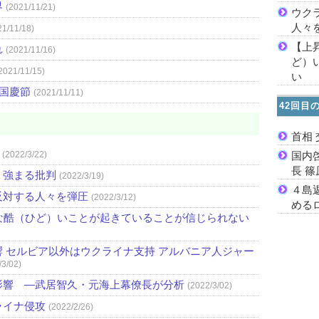
界
(2021/11/21)
ウク
人々
21/11/18)
【上
れ
(2021/11/16)
ど）
2021/11/15)
い
）国慶節
(2021/11/11)
42回目
首相
国内
(2022/3/22)
長 
 強まる批判
(2022/3/19)
４島
反対する人々を弾圧
(2022/3/12)
める
な酷（ひど）いことが起きていることが信じられない
 セルビア以外はウクライナ支持 アルバニア人ジャー
/3/02)
影響 ―武居智久・元海上幕僚長が分析
(2022/3/02)
ライナ侵攻
(2022/2/26)