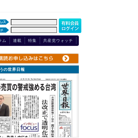
ラム
連載
特集
共産党ウォッチ
ょうの世界日報