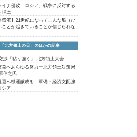
ライナ侵攻 ロシア、戦争に反対する
を弾圧
昇気流】21世紀になってこんな酷（ひ
いことが起きていることが信じられな
の「北方領土の日」のほかの記事
 交渉「粘り強く」 北方領土大会
啓発へあらゆる努力ー北方領土対策局
篠原信之氏
返還へ機運醸成を 軍備・経済支配強
ロシア