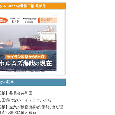
タルSunday世界日報 最新号
かの記事
国紙】委員会共和国
に国境はないーイスラエルから
国紙】企業が検察出身者招聘に出た理
捜査活発化に備え布石