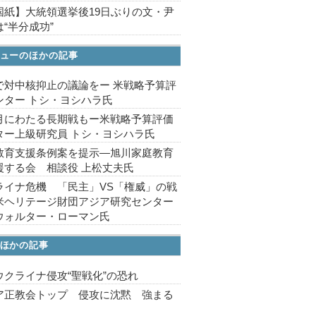
国紙】大統領選挙後19日ぶりの文・尹
“半分成功”
ューのほかの記事
で対中核抑止の議論をー 米戦略予算評
ンター トシ・ヨシハラ氏
月にわたる長期戦もー米戦略予算評価
ター上級研究員 トシ・ヨシハラ氏
教育支援条例案を提示―旭川家庭教育
援する会 相談役 上松丈夫氏
ライナ危機 「民主」VS「権威」の戦
米ヘリテージ財団アジア研究センター
ウォルター・ローマン氏
ほかの記事
ウクライナ侵攻“聖戦化”の恐れ
ア正教会トップ 侵攻に沈黙 強まる