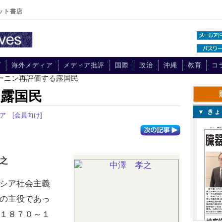
ット書店
プ
海外メディア
メディア批評
国際
政治
沖縄
教育
コ
レーニン再評価する露国民
露国民
▼ き
ア
[会員向け]
之
シア社会主義
の主役であっ
１８７０～１