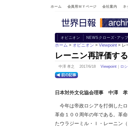
ホーム
会員用ＭＹページ
会社案内
ネ
オピニオン
NEWSクローズ･アッ
ホーム
>
オピニオン
>
Viewpoint
> 
レーニン再評価する
中澤 孝之 2017/6/18
Viewpoint
｜
ロシ
日本対外文化協会理事 中澤 孝
今年は帝政ロシアを打倒したロ
革命１００周年の年である。革命
たウラジーミル・Ｉ・レーニン（