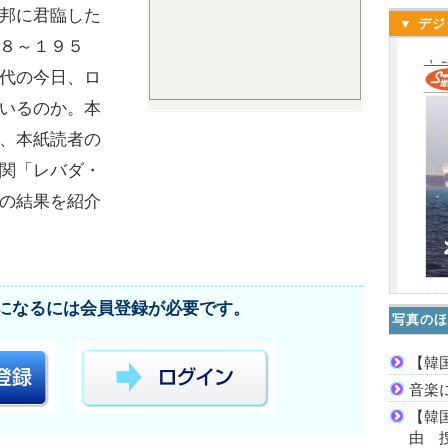
邦に君臨した
▼ デジ
８～１９５
代の今日、ロ
いるのか。本
、本紙読者の
関「レバダ・
の結果を紹介
になるには会員登録が必要です。
写真のほ
【韓
音楽
【韓
由 