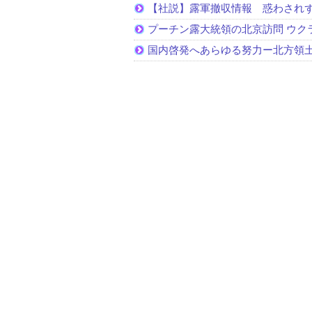
【社説】露軍撤収情報 惑わされ
プーチン露大統領の北京訪問 ウク
国内啓発へあらゆる努力ー北方領土