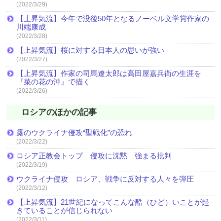
(2022/3/29)
【上昇気流】今年で没後50年となるノーベル文学賞作家の
川端康成
(2022/3/28)
【上昇気流】桜に対する日本人の思いが強い
(2022/3/27)
【上昇気流】作家の司馬遼太郎は高田屋嘉兵衛の生涯を
『菜の花の沖』で描く
(2022/3/26)
ロシアのほかの記事
露のウクライナ侵攻“聖戦化”の恐れ
(2022/3/22)
ロシア正教会トップ 侵攻に沈黙 強まる批判
(2022/3/19)
ウクライナ侵攻 ロシア、戦争に反対する人々を弾圧
(2022/3/12)
【上昇気流】21世紀になってこんな酷（ひど）いことが起
きていることが信じられない
(2022/3/11)