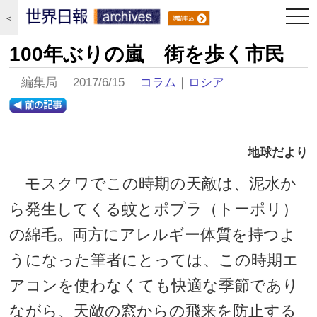
togg
＜
navi
100年ぶりの嵐 街を歩く市民
編集局 2017/6/15
コラム
｜
ロシア
地球だより
モスクワでこの時期の天敵は、泥水か
ら発生してくる蚊とポプラ（トーポリ）
の綿毛。両方にアレルギー体質を持つよ
うになった筆者にとっては、この時期エ
アコンを使わなくても快適な季節であり
ながら、天敵の窓からの飛来を防止する