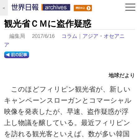
togg
＜
navi
観光省ＣＭに盗作疑惑
編集局 2017/6/16
コラム
｜
アジア・オセアニ
ア
地球だより
このほどフィリピン観光省が、新しい
キャンペーンスローガンとコマーシャル
映像を発表したが、早速、盗作疑惑が浮
上し物議を醸している。最近フィリピン
を訪れる観光客といえば、数が多い韓国