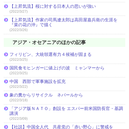
【上昇気流】桜に対する日本人の思いが強い
(2022/3/27)
【上昇気流】作家の司馬遼太郎は高田屋嘉兵衛の生涯を
『菜の花の沖』で描く
(2022/3/26)
アジア・オセアニアのほかの記事
フィリピン、大統領選有力４候補が固まる
(2022/3/25)
国民食モヒンガーに値上げの波 ミャンマーから
(2022/3/25)
中国 西部で軍事施設を拡充
(2022/3/22)
象の糞からリサイクル ネパールから
(2022/3/18)
「アジア版ＮＡＴＯ」創設を エスパー前米国防長官・基調
講演
(2022/3/09)
【社説】中国全人代 共産党の「赤い野心」に警戒を