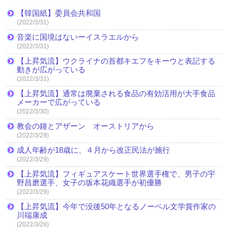
【韓国紙】委員会共和国
(2022/3/31)
音楽に国境はないーイスラエルから
(2022/3/31)
【上昇気流】ウクライナの首都キエフをキーウと表記する
動きが広がっている
(2022/3/31)
【上昇気流】通常は廃棄される食品の有効活用が大手食品
メーカーで広がっている
(2022/3/30)
教会の鐘とアザーン オーストリアから
(2022/3/29)
成人年齢が18歳に、４月から改正民法が施行
(2022/3/29)
【上昇気流】フィギュアスケート世界選手権で、男子の宇
野昌磨選手、女子の坂本花織選手が初優勝
(2022/3/29)
【上昇気流】今年で没後50年となるノーベル文学賞作家の
川端康成
(2022/3/28)