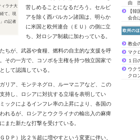
由 
・ティラナ大
苦しめることになるだろう。セルビ
【韓
経て、現
アを除く西バルカン諸国は、明らか
会合は
」の記者
に米国と欧州連合（ＥＵ）の側に立
欧州のほ
ち、対ロシア制裁に加わっている。
教会
たちが、武器や食糧、燃料の自主的な支援を呼
マク
。その一方で、コソボを主権を持つ独立国家で
１日
ウク
として認識している。
クロ
ガリア、モンテネグロ、ルーマニアなど、この
支持し、ロシアに対抗する立場を表明してい
ミックによるインフレ率の上昇により、各国の
われるが、ロシアとウクライナの輸出入の麻痺
にまた新たな打撃を受けている。
ＧＤＰ）比２％超に増やすという変更に伴い、