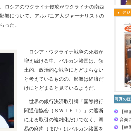
、ロシアのウクライナ侵攻がウクライナの南西
▼ デジ
影響について、アルバニア人ジャーナリストの
らった。
ロシア・ウクライナ戦争の死者が
増え続ける中、バルカン諸国は、領
土的、政治的な戦争にとどまらない
と考えているものの、影響は経済だ
けにとどまると見ているようだ。
写真のほ
世界の銀行決済取引網「国際銀行
間通信協会（ＳＷＩＦＴ）」の遮断
【韓
音楽
による取引の複雑化だけでなく、貿
【韓
易の麻痺（まひ）はバルカン諸国を