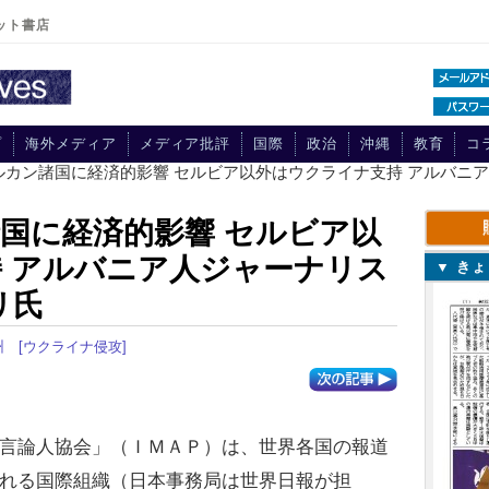
ット書店
プ
海外メディア
メディア批評
国際
政治
沖縄
教育
コ
ルカン諸国に経済的影響 セルビア以外はウクライナ支持 アルバニ
国に経済的影響 セルビア以
 アルバニア人ジャーナリス
▼ き
リ氏
州
[ウクライナ侵攻]
言論人協会」（ＩＭＡＰ）は、世界各国の報道
れる国際組織（日本事務局は世界日報が担