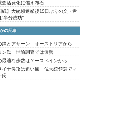
捜査活発化に備え布石
国紙】大統領選挙後19日ぶりの文・尹
“半分成功”
かの記事
の鐘とアザーン オーストリアから
ロン氏 世論調査では優勢
の最適な歩数は？ースペインから
ライナ侵攻は追い風 仏大統領選でマ
ン氏