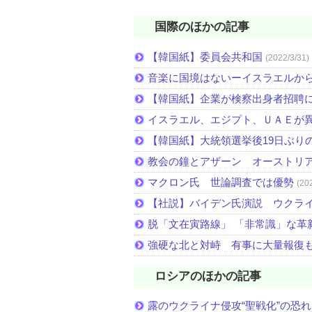
国際のほかの記事
【韓国紙】委員会共和国
(2022/3/31)
音楽に国境はないーイスラエルか
【韓国紙】企業が検察出身者招聘
イスラエル、エジプト、ＵＡＥが
【韓国紙】大統領選挙後19日ぶりの
教会の鐘とアザーン オーストリ
マクロン氏 世論調査では優勢
(20
【社説】バイデン氏演説 ウクラ
脱「文在寅路線」 「非常識」な革
強硬な北と対峙 有事に大量報復
ロシアのほかの記事
露のウクライナ侵攻“聖戦化”の恐れ