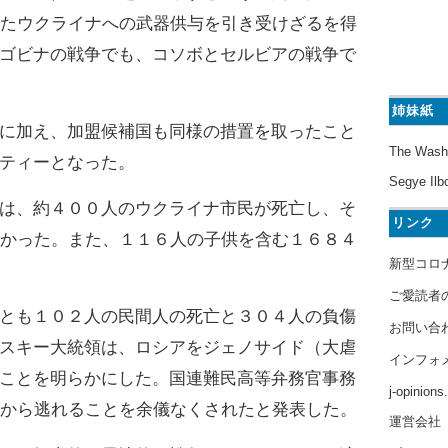
ったウクライナへの武器供与を引き受けざるを得
ゴビナの戦争でも、コソボとセルビアの戦争で
姉妹紙
に加え、加盟候補国も同様の措置を取ったこと
The Wash
ティーとなった。
Segye Ilb
は、約４００人のウクライナ市民が死亡し、そ
リンク
分かった。また、１１６人の子供を含む１６８４
新型コロ
ご愛読者
とも１０２人の民間人の死亡と３０４人の負傷
お問い合
スキー大統領は、ロシアをジェノサイド（大虐
インフォ
ことを明らかにした。国連難民高等弁務官事務
j-opinion
力から逃れることを余儀なくされたと発表した。
運営会社