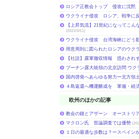
ロシア正教会トップ 侵攻に沈黙
ウクライナ侵攻 ロシア、戦争に
【上昇気流】21世紀になってこん
(2022/3/11)
ウクライナ侵攻 台湾海峡にどう
用意周到に図られたロシアのウク
【社説】露軍撤収情報 惑わされ
プーチン露大統領の北京訪問 ウク
国内啓発へあらゆる努力ー北方領土
４島返還へ機運醸成を 軍備・経
欧州のほかの記事
教会の鐘とアザーン オーストリ
マクロン氏 世論調査では優勢
(20
１日の最適な歩数は？ースペイン