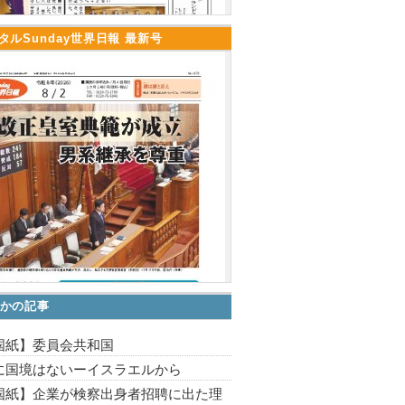
タルSunday世界日報 最新号
かの記事
国紙】委員会共和国
に国境はないーイスラエルから
国紙】企業が検察出身者招聘に出た理