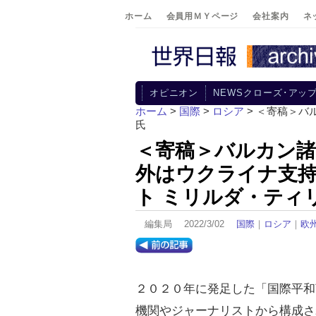
ホーム
会員用ＭＹページ
会社案内
ネ
オピニオン
NEWSクローズ･アッ
ホーム
>
国際
>
ロシア
> ＜寄稿＞バ
氏
＜寄稿＞バルカン諸
外はウクライナ支持
ト ミリルダ・ティ
編集局 2022/3/02
国際
｜
ロシア
｜
欧
２０２０年に発足した「国際平和
機関やジャーナリストから構成さ