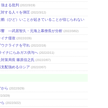
 強まる批判
(2022/3/19)
反対する人々を弾圧
(2022/3/12)
な酷（ひど）いことが起きていることが信じられない
影響 ―武居智久・元海上幕僚長が分析
(2022/3/02)
ライナ侵攻
(2022/2/26)
ずウクライナを守れ
(2022/2/18)
ライナにらみガス供与へ
(2022/2/11)
対策局長 篠原信之氏
(2022/2/07)
済支配強めるロシア
(2022/2/07)
アから
(2022/3/29)
22/3/29)
から
(2022/3/22)