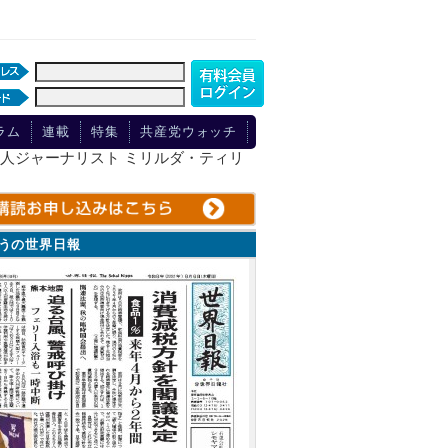
ラム
連載
特集
共産党ウォッチ
ア人ジャーナリスト ミリルダ・ティリ
ょうの世界日報