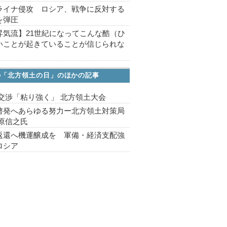
ライナ侵攻 ロシア、戦争に反対する
を弾圧
昇気流】21世紀になってこんな酷（ひ
いことが起きていることが信じられな
の「北方領土の日」のほかの記事
 交渉「粘り強く」 北方領土大会
啓発へあらゆる努力ー北方領土対策局
篠原信之氏
返還へ機運醸成を 軍備・経済支配強
ロシア