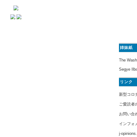
姉妹紙
The Wash
Segye Ilb
リンク
新型コロ
ご愛読者
お問い合
インフォ
j-opinion