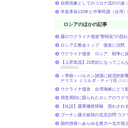
自然現象としてのコロナ流行の波
(
辛亥革命110年と中華民国（台湾
ロシアのほかの記事
露のウクライナ侵攻“聖戦化”の恐れ
ロシア正教会トップ 侵攻に沈黙
ウクライナ侵攻 ロシア、戦争に
【上昇気流】21世紀になってこん
(2022/3/11)
＜寄稿＞バルカン諸国に経済的影響
ナリスト ミリルダ・ティリ氏
(2022
ウクライナ侵攻 台湾海峡にどう
用意周到に図られたロシアのウク
【社説】露軍撤収情報 惑わされ
プーチン露大統領の北京訪問 ウク
国内啓発へあらゆる努力ー北方領土