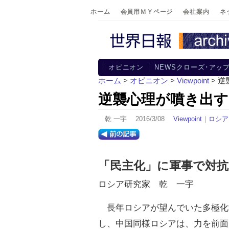
ホーム
会員用ＭＹページ
会社案内
ネ
オピニオン
NEWSクローズ･アッ
ホーム
>
オピニオン
>
Viewpoint
> 
逆襲心理が噴き出
乾 一宇 2016/3/08
Viewpoint
｜
ロシア
「民主化」に軍事で対抗
ロシア研究家 乾 一宇
長年ロシアが望んでいた多極化
し、中国同様ロシアは、力を前面