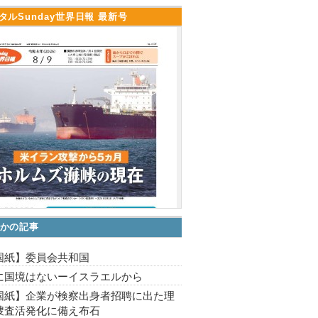
タルSunday世界日報 最新号
かの記事
国紙】委員会共和国
に国境はないーイスラエルから
国紙】企業が検察出身者招聘に出た理
捜査活発化に備え布石