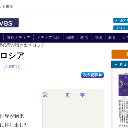
ット書店
プ
海外メディア
メディア批評
国際
政治
沖縄
教育
コ
逆襲心理が噴き出すロシア
すロシア
▼ き
[会員向け]
世界が到来
に押し出した