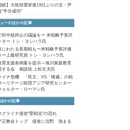
国紙】大統領選挙後19日ぶりの文・尹
“半分成功”
ューのほかの記事
で対中核抑止の議論をー 米戦略予算評
ンター トシ・ヨシハラ氏
月にわたる長期戦もー米戦略予算評価
ター上級研究員 トシ・ヨシハラ氏
教育支援条例案を提示―旭川家庭教育
援する会 相談役 上松丈夫氏
ライナ危機 「民主」VS「権威」の戦
米ヘリテージ財団アジア研究センター
ウォルター・ローマン氏
ほかの記事
ウクライナ侵攻“聖戦化”の恐れ
ア正教会トップ 侵攻に沈黙 強まる