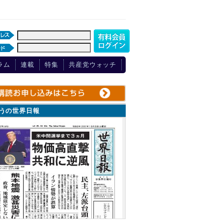
ラム
連載
特集
共産党ウォッチ
ょうの世界日報