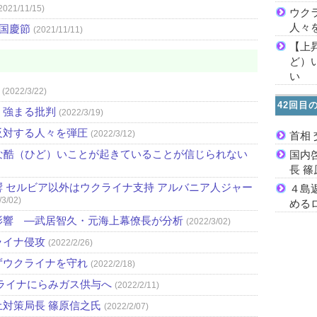
2021/11/15)
ウク
人々
）国慶節
(2021/11/11)
【上
ど）
い
(2022/3/22)
42回目
 強まる批判
(2022/3/19)
反対する人々を弾圧
(2022/3/12)
首相
な酷（ひど）いことが起きていることが信じられない
国内
長 
 セルビア以外はウクライナ支持 アルバニア人ジャー
４島
/3/02)
める
影響 ―武居智久・元海上幕僚長が分析
(2022/3/02)
ライナ侵攻
(2022/2/26)
ずウクライナを守れ
(2022/2/18)
ライナにらみガス供与へ
(2022/2/11)
対策局長 篠原信之氏
(2022/2/07)