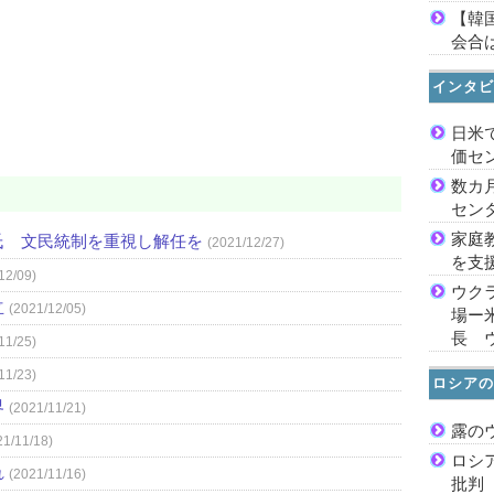
【韓
会合は
インタビ
日米
価セ
数カ
セン
家庭
氏 文民統制を重視し解任を
(2021/12/27)
を支
12/09)
ウク
立
(2021/12/05)
場ー
長 
11/25)
11/23)
ロシアの
界
(2021/11/21)
露の
21/11/18)
ロシ
れ
(2021/11/16)
批判