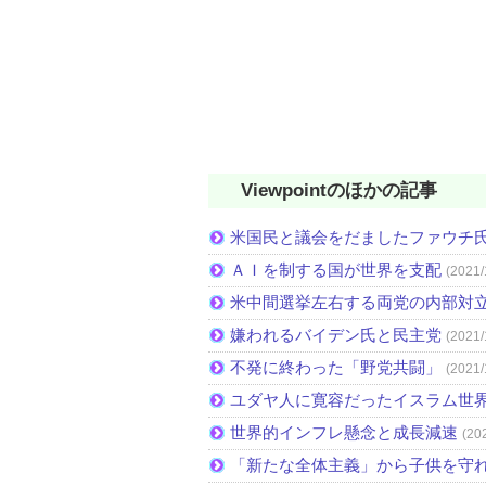
Viewpointのほかの記事
米国民と議会をだましたファウチ
ＡＩを制する国が世界を支配
(2021/
米中間選挙左右する両党の内部対
嫌われるバイデン氏と民主党
(2021/
不発に終わった「野党共闘」
(2021/
ユダヤ人に寛容だったイスラム世
世界的インフレ懸念と成長減速
(20
「新たな全体主義」から子供を守