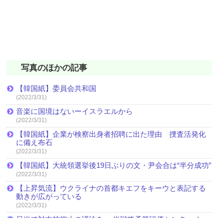
写真のほかの記事
【韓国紙】委員会共和国
(2022/3/31)
音楽に国境はないーイスラエルから
(2022/3/31)
【韓国紙】企業が検察出身者招聘に出た理由 捜査活発化
に備え布石
(2022/3/31)
【韓国紙】大統領選挙後19日ぶりの文・尹会合は“半分成功”
(2022/3/31)
【上昇気流】ウクライナの首都キエフをキーウと表記する
動きが広がっている
(2022/3/31)