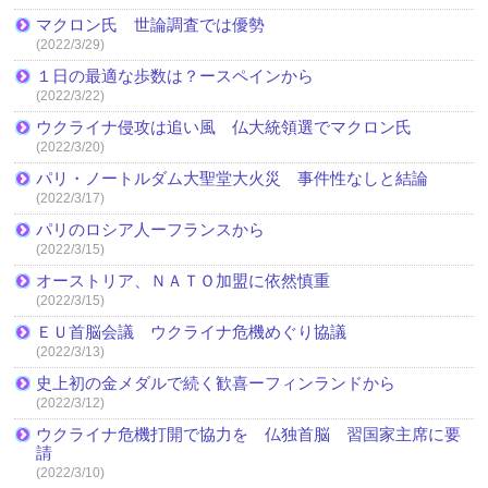
マクロン氏 世論調査では優勢
(2022/3/29)
１日の最適な歩数は？ースペインから
(2022/3/22)
ウクライナ侵攻は追い風 仏大統領選でマクロン氏
(2022/3/20)
パリ・ノートルダム大聖堂大火災 事件性なしと結論
(2022/3/17)
パリのロシア人ーフランスから
(2022/3/15)
オーストリア、ＮＡＴＯ加盟に依然慎重
(2022/3/15)
ＥＵ首脳会議 ウクライナ危機めぐり協議
(2022/3/13)
史上初の金メダルで続く歓喜ーフィンランドから
(2022/3/12)
ウクライナ危機打開で協力を 仏独首脳 習国家主席に要
請
(2022/3/10)