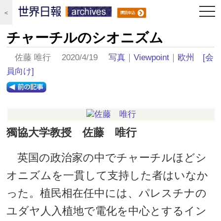
togg
＜
navi
チャーチルのシオニズム
佐藤 唯行 2020/4/19
写真
｜
Viewpoint
｜
欧州
[会
員向け]
獨協大学教授 佐藤 唯行
英国の政治家の中でチャーチルほどシ
オニズムを一貫して支持した者はいなか
った。植民相在任中には、パレスチナの
ユダヤ人入植地で電化を中心とするイン