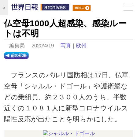
togg
＜
navi
仏空母1000人超感染、感染ルー
トは不明
編集局 2020/4/19
写真
｜
欧州
フランスのパルリ国防相は17日、仏軍
空母「シャルル・ドゴール」や護衛艦な
どの乗組員、約２３００人のうち、半数
近くの１０８１人に新型コロナウイルス
陽性反応が出たことを明らかにした。