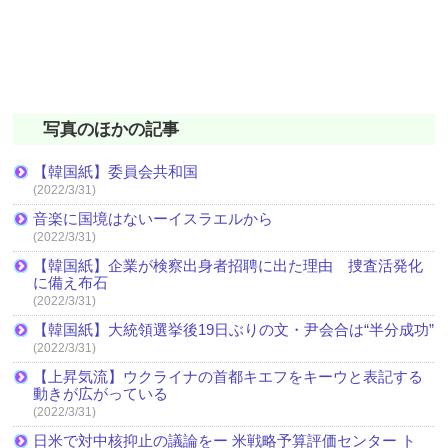
写真のほかの記事
【韓国紙】委員会共和国
(2022/3/31)
音楽に国境はないーイスラエルから
(2022/3/31)
【韓国紙】企業が検察出身者招聘に出た理由 捜査活発化
に備え布石
(2022/3/31)
【韓国紙】大統領選挙後19日ぶりの文・尹会合は“半分成功”
(2022/3/31)
【上昇気流】ウクライナの首都キエフをキーウと表記する
動きが広がっている
(2022/3/31)
日米で対中核抑止の議論をー 米戦略予算評価センター ト