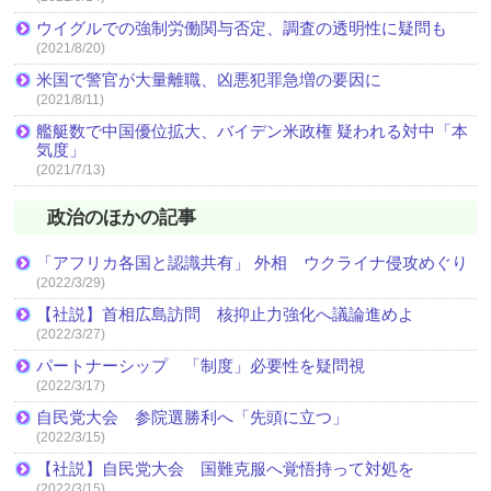
ウイグルでの強制労働関与否定、調査の透明性に疑問も
(2021/8/20)
米国で警官が大量離職、凶悪犯罪急増の要因に
(2021/8/11)
艦艇数で中国優位拡大、バイデン米政権 疑われる対中「本
気度」
(2021/7/13)
政治のほかの記事
「アフリカ各国と認識共有」 外相 ウクライナ侵攻めぐり
(2022/3/29)
【社説】首相広島訪問 核抑止力強化へ議論進めよ
(2022/3/27)
パートナーシップ 「制度」必要性を疑問視
(2022/3/17)
自民党大会 参院選勝利へ「先頭に立つ」
(2022/3/15)
【社説】自民党大会 国難克服へ覚悟持って対処を
(2022/3/15)