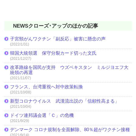
NEWSクローズ･アップのほかの記事
子宮頸がんワクチン「副反応」被害に懸念の声
(2022/1/31)
韓国大統領選 保守分裂カード切った文氏
(2021/12/27)
改革路線を国民が支持 ウズベキスタン ミルジヨエフ大
統領の再選
(2021/11/07)
フランス、台湾重視へ対中政策転換
(2021/10/08)
新型コロナウイルス 武漢流出説の「信頼性高まる」
(2021/10/04)
ドイツ連邦議会選「Ｃ」の危機
(2021/9/29)
デンマーク コロナ規制を全面解除、80％超がワクチン接種
(2021/9/14)