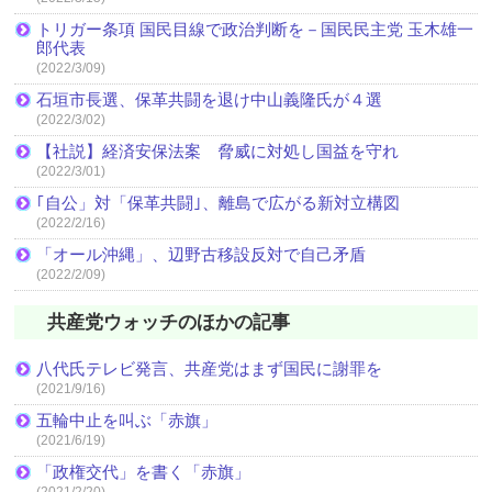
トリガー条項 国民目線で政治判断を－国民民主党 玉木雄一
郎代表
(2022/3/09)
石垣市長選、保革共闘を退け中山義隆氏が４選
(2022/3/02)
【社説】経済安保法案 脅威に対処し国益を守れ
(2022/3/01)
｢自公」対「保革共闘｣、離島で広がる新対立構図
(2022/2/16)
「オール沖縄」、辺野古移設反対で自己矛盾
(2022/2/09)
共産党ウォッチのほかの記事
八代氏テレビ発言、共産党はまず国民に謝罪を
(2021/9/16)
五輪中止を叫ぶ「赤旗」
(2021/6/19)
「政権交代」を書く「赤旗」
(2021/2/20)