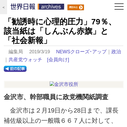
togg
＜
navi
「勧誘時に心理的圧力」79％、
該当紙は「しんぶん赤旗」と
「社会新報」
編集局 2019/3/19
NEWSクローズ･アップ
｜
政治
｜
共産党ウォッチ
[会員向け]
金沢市、幹部職員に政党機関紙調査
金沢市は２月19日から28日まで、課長
補佐級以上の一般職６６７人に対して、