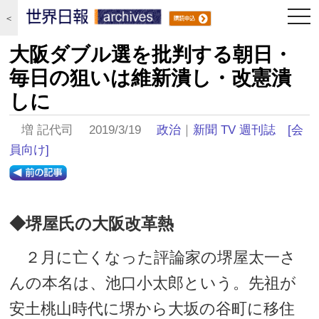
togg
＜
navi
大阪ダブル選を批判する朝日・
毎日の狙いは維新潰し・改憲潰
しに
増 記代司 2019/3/19
政治
｜
新聞 TV 週刊誌
[会
員向け]
◆堺屋氏の大阪改革熱
２月に亡くなった評論家の堺屋太一さ
んの本名は、池口小太郎という。先祖が
安土桃山時代に堺から大坂の谷町に移住