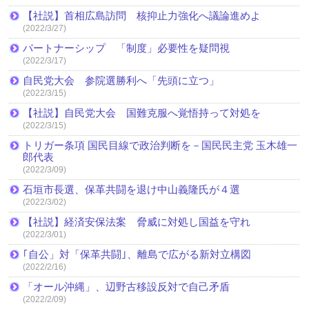
【社説】首相広島訪問 核抑止力強化へ議論進めよ
(2022/3/27)
パートナーシップ 「制度」必要性を疑問視
(2022/3/17)
自民党大会 参院選勝利へ「先頭に立つ」
(2022/3/15)
【社説】自民党大会 国難克服へ覚悟持って対処を
(2022/3/15)
トリガー条項 国民目線で政治判断を－国民民主党 玉木雄一
郎代表
(2022/3/09)
石垣市長選、保革共闘を退け中山義隆氏が４選
(2022/3/02)
【社説】経済安保法案 脅威に対処し国益を守れ
(2022/3/01)
｢自公」対「保革共闘｣、離島で広がる新対立構図
(2022/2/16)
「オール沖縄」、辺野古移設反対で自己矛盾
(2022/2/09)