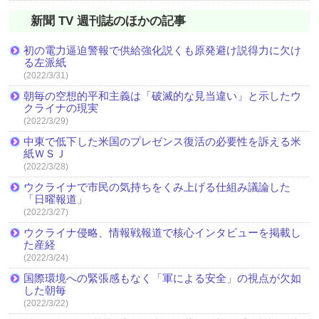
新聞 TV 週刊誌のほかの記事
初の電力逼迫警報で供給強化説くも原発避け説得力に欠け
る左派紙
(2022/3/31)
朝毎の空想的平和主義は「破滅的な見当違い」と示したウ
クライナの現実
(2022/3/29)
中東で低下した米国のプレゼンス復活の必要性を訴える米
紙ＷＳＪ
(2022/3/28)
ウクライナで市民の気持ちをくみ上げる仕組み議論した
「日曜報道」
(2022/3/27)
ウクライナ侵略、情報戦報道で核心インタビューを掲載し
た産経
(2022/3/24)
国際環境への緊張感もなく「軍による安全」の視点が欠如
した朝毎
(2022/3/22)