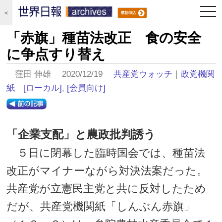
togg
＜
navi
「赤旗」種苗法改正 食の安全
に争点すり替え
窪田 伸雄 2020/12/19
共産党ウォッチ
｜
政党機関
紙
[ローカル]
,
[会員向け]
「企業支配」と農政批判誘う
５日に閉幕した臨時国会では、種苗法
改正がマイナーながら対決法案だった。
共産党が立憲民主党と共に反対したため
だが、共産党機関紙「しんぶん赤旗」