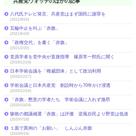
共産党ウォッチのほかの記事
八代氏テレビ発言、共産党はまず国民に謝罪を
(2021/9/16)
五輪中止を叫ぶ「赤旗」
(2021/6/19)
「政権交代」を書く「赤旗」
(2021/2/20)
党員学者を党中央が直接指導 篠原常一郎氏に聞く
(2020/12/18)
日本学術会議を「権威団体」として政治利用
(2020/12/17)
学術会議と日本共産党 創設時から70年かけ浸透
(2020/12/16)
「赤旗」懇意の学者たち 学術会議に入れず激昂
(2020/10/24)
惨敗の都議補選「赤旗」は評価 逆風自民より野党は低迷
(2020/7/18)
１面で異例の「お願い」 しんぶん赤旗
(2020/5/19)