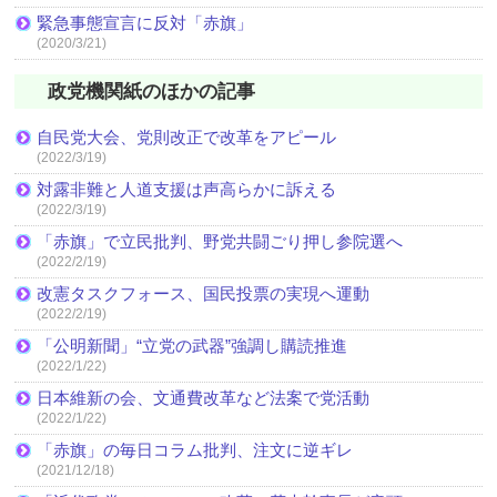
緊急事態宣言に反対「赤旗」
(2020/3/21)
政党機関紙のほかの記事
自民党大会、党則改正で改革をアピール
(2022/3/19)
対露非難と人道支援は声高らかに訴える
(2022/3/19)
「赤旗」で立民批判、野党共闘ごり押し参院選へ
(2022/2/19)
改憲タスクフォース、国民投票の実現へ運動
(2022/2/19)
「公明新聞」“立党の武器”強調し購読推進
(2022/1/22)
日本維新の会、文通費改革など法案で党活動
(2022/1/22)
「赤旗」の毎日コラム批判、注文に逆ギレ
(2021/12/18)