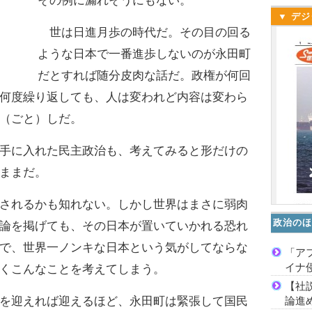
その例に漏れそうにもない。
▼ デジ
世は日進月歩の時代だ。その目の回る
ような日本で一番進歩しないのが永田町
だとすれば随分皮肉な話だ。政権が何回
何度繰り返しても、人は変われど内容は変わら
（ごと）しだ。
手に入れた民主政治も、考えてみると形だけの
ままだ。
されるかも知れない。しかし世界はまさに弱肉
政治のほ
論を掲げても、その日本が置いていかれる恐れ
で、世界一ノンキな日本という気がしてならな
「ア
イナ
くこんなことを考えてしまう。
【社
論進
を迎えれば迎えるほど、永田町は緊張して国民