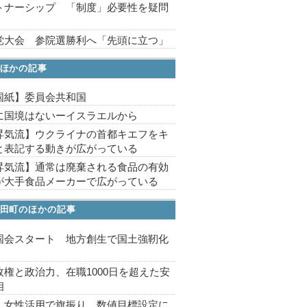
トナーシップ 「制度」必要性を疑問
党大会 参院選勝利へ「先頭に立つ」
ほかの記事
国紙】委員会共和国
に国境はないーイスラエルから
昇気流】ウクライナの首都キエフをキ
と表記する動きが広がっている
昇気流】通常は廃棄される食品の有効
が大手食品メーカーで広がっている
田町のほかの記事
国会スタート 地方創生で国土強靭化
政権と政治力、在職1000日を超えた安
相
、女性活用で旗振り 数値目標設定に