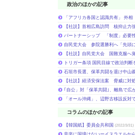
政治のほかの記事
「アフリカ各国と認識共有」 外相
【社説】首相広島訪問 核抑止力
パートナーシップ 「制度」必要
自民党大会 参院選勝利へ「先頭
【社説】自民党大会 国難克服へ
トリガー条項 国民目線で政治判断
石垣市長選、保革共闘を退け中山
【社説】経済安保法案 脅威に対
｢自公」対「保革共闘｣、離島で広
「オール沖縄」、辺野古移設反対
コラムのほかの記事
【韓国紙】委員会共和国
(2022/3/31)
音楽に国境はないーイスラエルか