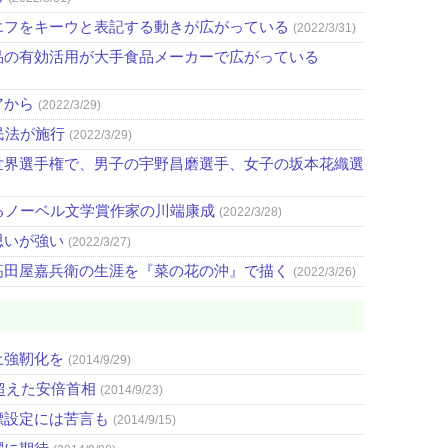
エフをキーウと表記する動きが広がっている
(2022/3/31)
品の有効活用が大手食品メーカーで広がっている
アから
(2022/3/29)
民法が施行
(2022/3/29)
世界選手権で、男子の宇野昌磨選手、女子の坂本花織選
るノーベル文学賞作家の川端康成
(2022/3/28)
思いが強い
(2022/3/27)
高田屋嘉兵衛の生涯を『菜の花の沖』で描く
(2022/3/26)
土強靭化を
(2014/9/29)
超えた安倍首相
(2014/9/23)
標設定には苦言も
(2014/9/15)