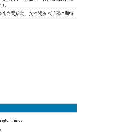
言も
改造内閣始動、女性閣僚の活躍に期待
ington Times
o