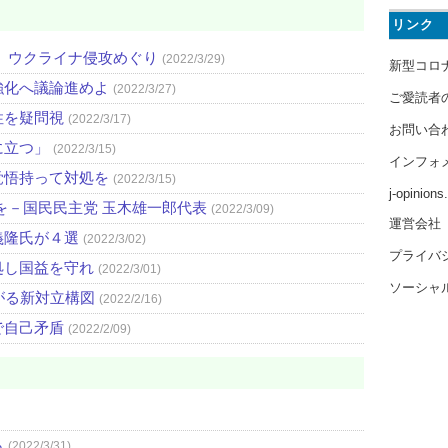
リンク
 ウクライナ侵攻めぐり
(2022/3/29)
新型コロ
強化へ議論進めよ
(2022/3/27)
ご愛読者
性を疑問視
(2022/3/17)
お問い合
に立つ」
(2022/3/15)
インフォ
覚悟持って対処を
(2022/3/15)
j-opinion
を－国民民主党 玉木雄一郎代表
(2022/3/09)
運営会社
義隆氏が４選
(2022/3/02)
プライバ
処し国益を守れ
(2022/3/01)
ソーシャ
がる新対立構図
(2022/2/16)
で自己矛盾
(2022/2/09)
ら
(2022/3/31)