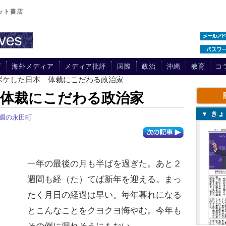
ット書店
プ
海外メディア
メディア批評
国際
政治
沖縄
教育
コ
和ボケした日本 体裁にこだわる政治家
 体裁にこだわる政治家
▼ き
週の永田町
一年の最後の月も半ばを過ぎた。あと２
週間も経（た）てば新年を迎える。まっ
たく月日の経過は早い。毎年暮れになる
とこんなことをクヨクヨ悔やむ。今年も