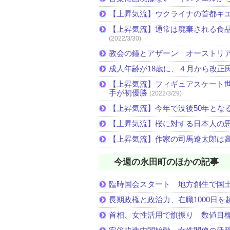
【上昇気流】ウクライナの首都キ
【上昇気流】通常は廃棄される食
(2022/3/30)
教会の鐘とアザーン オーストリ
成人年齢が18歳に、４月から改正
【上昇気流】フィギュアスケート
手が初優勝
(2022/3/29)
【上昇気流】今年で没後50年とな
【上昇気流】桜に対する日本人の
【上昇気流】作家の司馬遼太郎は
今週の永田町のほかの記事
臨時国会スタート 地方創生で国
長期政権と政治力、在職1000日を
首相、女性活用で旗振り 数値目