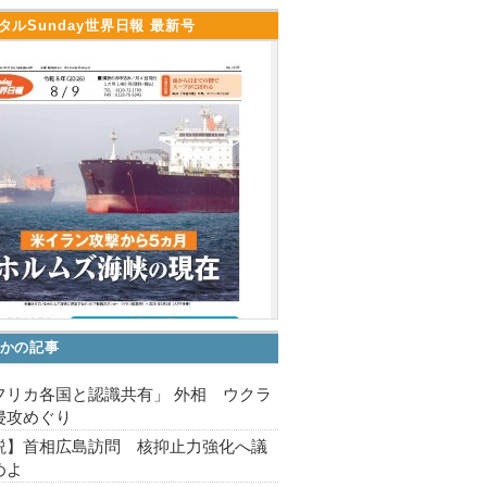
タルSunday世界日報 最新号
かの記事
フリカ各国と認識共有」 外相 ウクラ
侵攻めぐり
説】首相広島訪問 核抑止力強化へ議
めよ