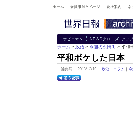
ホーム
会員用ＭＹページ
会社案内
ネ
オピニオン
NEWSクローズ･アッ
ホーム
>
政治
>
今週の永田町
> 平
平和ボケした日本
編集局 2013/12/16
政治
｜
コラム
｜
今