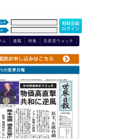
ラム
連載
特集
共産党ウォッチ
ょうの世界日報