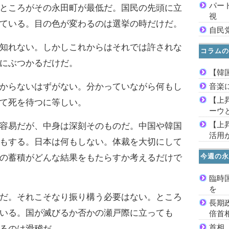
パー
ところがその永田町が最低だ。国民の先頭に立
視
ている。目の色が変わるのは選挙の時だけだ。
自民
知れない。しかしこれからはそれでは許されな
コラムの
にぶつかるだけだ。
【韓
からないはずがない。分かっていながら何もし
音楽
【上
て死を待つに等しい。
ーウ
【上
容易だが、中身は深刻そのものだ。中国や韓国
活用
もする。日本は何もしない。体裁を大切にして
今週の永
の蓄積がどんな結果をもたらすか考えるだけで
臨時
を
だ。それこそなり振り構う必要はない。ところ
長期
いる。国が滅びるか否かの瀬戸際に立っても
倍首
首相
るのは滑稽だ。