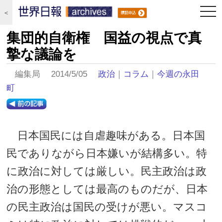
togg
＜
navi
集団的自衛権 国益の視点で真
摯な議論を
編集局 2014/5/05
政治
｜
コラム
｜
今週の永田
町
日本国民には自虐趣味がある。日本国
民でありながら日本嫌いが結構多い。特
に政治に対しては厳しい。民主政治は政
治の形態としては最高のものだが、日本
の民主政治は国民の受けが悪い。マスコ