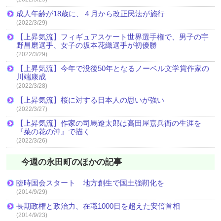
成人年齢が18歳に、４月から改正民法が施行
(2022/3/29)
【上昇気流】フィギュアスケート世界選手権で、男子の宇
野昌磨選手、女子の坂本花織選手が初優勝
(2022/3/29)
【上昇気流】今年で没後50年となるノーベル文学賞作家の
川端康成
(2022/3/28)
【上昇気流】桜に対する日本人の思いが強い
(2022/3/27)
【上昇気流】作家の司馬遼太郎は高田屋嘉兵衛の生涯を
『菜の花の沖』で描く
(2022/3/26)
今週の永田町のほかの記事
臨時国会スタート 地方創生で国土強靭化を
(2014/9/29)
長期政権と政治力、在職1000日を超えた安倍首相
(2014/9/23)