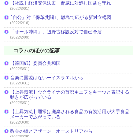
【社説】経済安保法案 脅威に対処し国益を守れ
(2022/3/01)
｢自公」対「保革共闘｣、離島で広がる新対立構図
(2022/2/16)
「オール沖縄」、辺野古移設反対で自己矛盾
(2022/2/09)
コラムのほかの記事
【韓国紙】委員会共和国
(2022/3/31)
音楽に国境はないーイスラエルから
(2022/3/31)
【上昇気流】ウクライナの首都キエフをキーウと表記する
動きが広がっている
(2022/3/31)
【上昇気流】通常は廃棄される食品の有効活用が大手食品
メーカーで広がっている
(2022/3/30)
教会の鐘とアザーン オーストリアから
(2022/3/29)