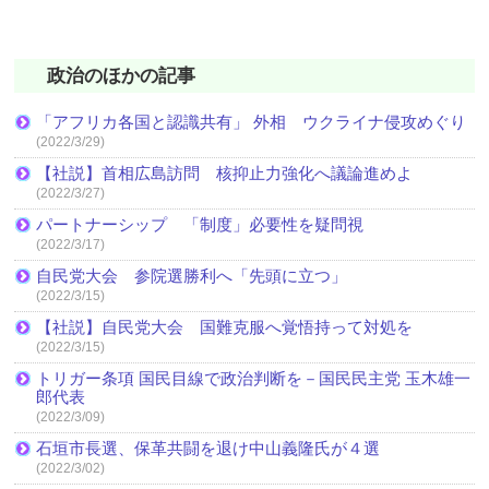
政治のほかの記事
「アフリカ各国と認識共有」 外相 ウクライナ侵攻めぐり
(2022/3/29)
【社説】首相広島訪問 核抑止力強化へ議論進めよ
(2022/3/27)
パートナーシップ 「制度」必要性を疑問視
(2022/3/17)
自民党大会 参院選勝利へ「先頭に立つ」
(2022/3/15)
【社説】自民党大会 国難克服へ覚悟持って対処を
(2022/3/15)
トリガー条項 国民目線で政治判断を－国民民主党 玉木雄一
郎代表
(2022/3/09)
石垣市長選、保革共闘を退け中山義隆氏が４選
(2022/3/02)