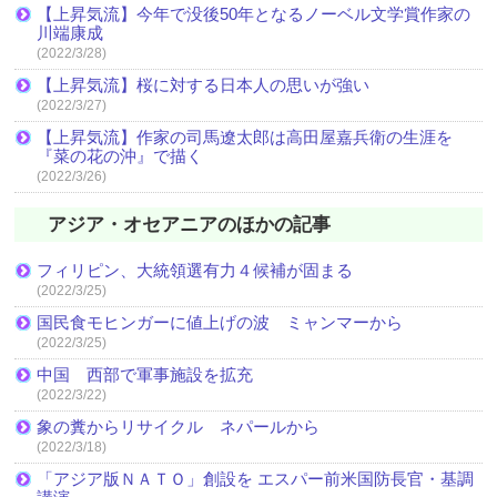
【上昇気流】今年で没後50年となるノーベル文学賞作家の
川端康成
(2022/3/28)
【上昇気流】桜に対する日本人の思いが強い
(2022/3/27)
【上昇気流】作家の司馬遼太郎は高田屋嘉兵衛の生涯を
『菜の花の沖』で描く
(2022/3/26)
アジア・オセアニアのほかの記事
フィリピン、大統領選有力４候補が固まる
(2022/3/25)
国民食モヒンガーに値上げの波 ミャンマーから
(2022/3/25)
中国 西部で軍事施設を拡充
(2022/3/22)
象の糞からリサイクル ネパールから
(2022/3/18)
「アジア版ＮＡＴＯ」創設を エスパー前米国防長官・基調