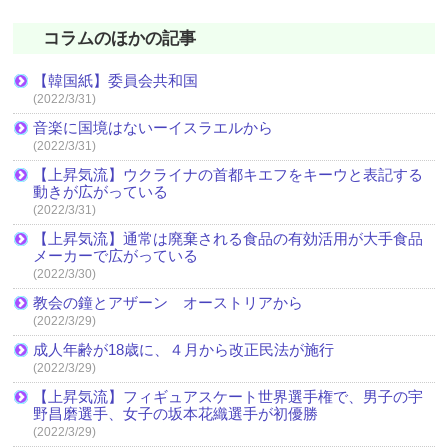
コラムのほかの記事
【韓国紙】委員会共和国
(2022/3/31)
音楽に国境はないーイスラエルから
(2022/3/31)
【上昇気流】ウクライナの首都キエフをキーウと表記する
動きが広がっている
(2022/3/31)
【上昇気流】通常は廃棄される食品の有効活用が大手食品
メーカーで広がっている
(2022/3/30)
教会の鐘とアザーン オーストリアから
(2022/3/29)
成人年齢が18歳に、４月から改正民法が施行
(2022/3/29)
【上昇気流】フィギュアスケート世界選手権で、男子の宇
野昌磨選手、女子の坂本花織選手が初優勝
(2022/3/29)