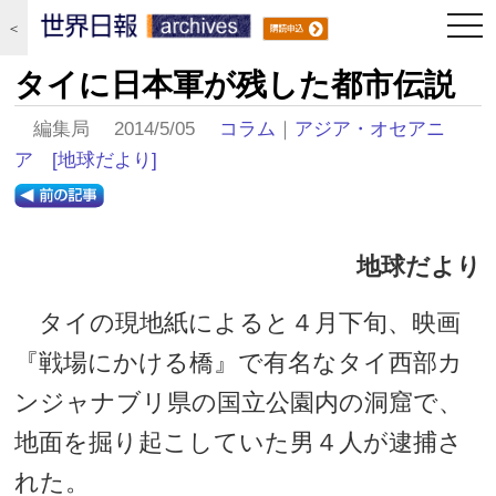
togg
＜
navi
タイに日本軍が残した都市伝説
編集局 2014/5/05
コラム
｜
アジア・オセアニ
ア
[地球だより]
地球だより
タイの現地紙によると４月下旬、映画
『戦場にかける橋』で有名なタイ西部カ
ンジャナブリ県の国立公園内の洞窟で、
地面を掘り起こしていた男４人が逮捕さ
れた。