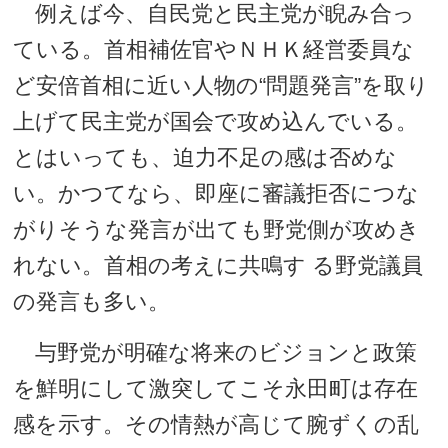
例えば今、自民党と民主党が睨み合っ
ている。首相補佐官やＮＨＫ経営委員な
ど安倍首相に近い人物の“問題発言”を取り
上げて民主党が国会で攻め込んでいる。
とはいっても、迫力不足の感は否めな
い。かつてなら、即座に審議拒否につな
がりそうな発言が出ても野党側が攻めき
れない。首相の考えに共鳴す る野党議員
の発言も多い。
与野党が明確な将来のビジョンと政策
を鮮明にして激突してこそ永田町は存在
感を示す。その情熱が高じて腕ずくの乱