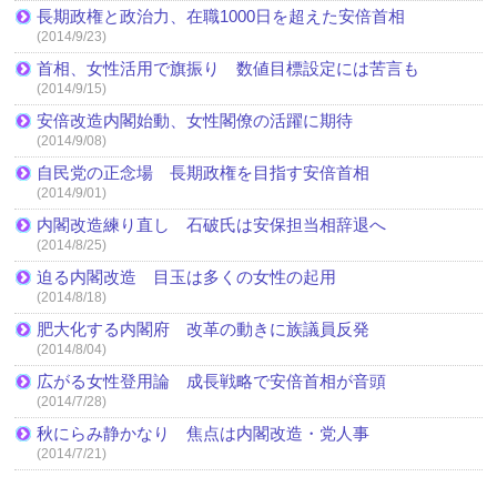
長期政権と政治力、在職1000日を超えた安倍首相
(2014/9/23)
首相、女性活用で旗振り 数値目標設定には苦言も
(2014/9/15)
安倍改造内閣始動、女性閣僚の活躍に期待
(2014/9/08)
自民党の正念場 長期政権を目指す安倍首相
(2014/9/01)
内閣改造練り直し 石破氏は安保担当相辞退へ
(2014/8/25)
迫る内閣改造 目玉は多くの女性の起用
(2014/8/18)
肥大化する内閣府 改革の動きに族議員反発
(2014/8/04)
広がる女性登用論 成長戦略で安倍首相が音頭
(2014/7/28)
秋にらみ静かなり 焦点は内閣改造・党人事
(2014/7/21)