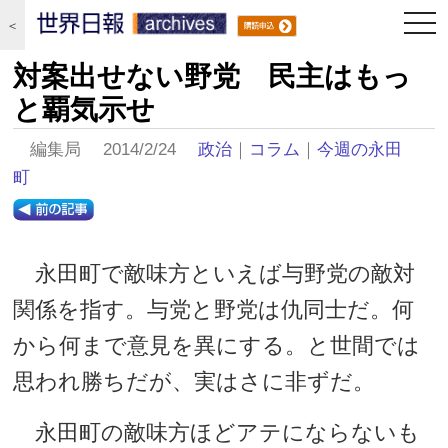
togg
＜
navi
対案出せない野党 民主はもっ
と覇気示せ
編集局 2014/2/24
政治
｜
コラム
｜
今週の永田
町
永田町で敵味方といえば与野党の敵対
関係を指す。与党と野党は仇同士だ。何
から何まで意見を異にする。と世間では
思われ勝ちだが、実はさに非ずだ。
永田町の敵味方ほどアテにならないも