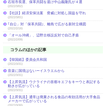
石垣市長選、保革共闘を退け中山義隆氏が４選
(2022/3/02)
【社説】経済安保法案 脅威に対処し国益を守れ
(2022/3/01)
｢自公」対「保革共闘｣、離島で広がる新対立構図
(2022/2/16)
「オール沖縄」、辺野古移設反対で自己矛盾
(2022/2/09)
コラムのほかの記事
【韓国紙】委員会共和国
(2022/3/31)
音楽に国境はないーイスラエルから
(2022/3/31)
【上昇気流】ウクライナの首都キエフをキーウと表記する
動きが広がっている
(2022/3/31)
【上昇気流】通常は廃棄される食品の有効活用が大手食品
メーカーで広がっている
(2022/3/30)