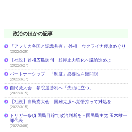
政治のほかの記事
「アフリカ各国と認識共有」 外相 ウクライナ侵攻めぐり
(2022/3/29)
【社説】首相広島訪問 核抑止力強化へ議論進めよ
(2022/3/27)
パートナーシップ 「制度」必要性を疑問視
(2022/3/17)
自民党大会 参院選勝利へ「先頭に立つ」
(2022/3/15)
【社説】自民党大会 国難克服へ覚悟持って対処を
(2022/3/15)
トリガー条項 国民目線で政治判断を－国民民主党 玉木雄一
郎代表
(2022/3/09)