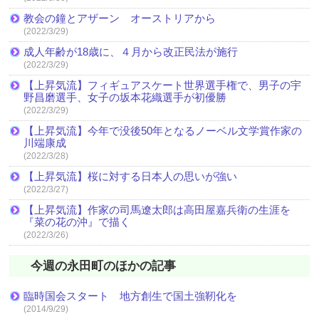
教会の鐘とアザーン オーストリアから
(2022/3/29)
成人年齢が18歳に、４月から改正民法が施行
(2022/3/29)
【上昇気流】フィギュアスケート世界選手権で、男子の宇
野昌磨選手、女子の坂本花織選手が初優勝
(2022/3/29)
【上昇気流】今年で没後50年となるノーベル文学賞作家の
川端康成
(2022/3/28)
【上昇気流】桜に対する日本人の思いが強い
(2022/3/27)
【上昇気流】作家の司馬遼太郎は高田屋嘉兵衛の生涯を
『菜の花の沖』で描く
(2022/3/26)
今週の永田町のほかの記事
臨時国会スタート 地方創生で国土強靭化を
(2014/9/29)