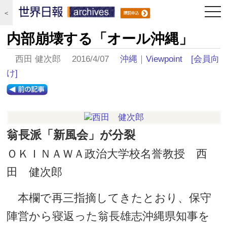
togg
＜
navi
内部崩壊する「オール沖縄」
西田 健次郎 2016/4/07
沖縄
｜
Viewpoint
[会員向
け]
翁長派「新風会」が分裂
ＯＫＩＮＡＷＡ政治大学校名誉教授 西
田 健次郎
本欄で再三指摘してきたとおり、保守
陣営から寝返った翁長雄志沖縄県知事を