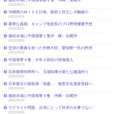
(2022/3/27)
沖縄県のＭＩＣＥ計画、政府と対立し大幅縮小
(2022/3/23)
露骨な贔屓、キャンプ地首長のプロ野球優勝予想
(2022/3/23)
接続水域に中国海警１隻沖 縄・尖閣沖
(2022/3/20)
交渉の重責を担った外務大臣、愛知揆一氏の矜持
(2022/3/19)
中国海警４隻、今年４回目の領海侵入
(2022/3/17)
日本復帰50周年へ、玉城知事が新たな建議作り
(2022/3/16)
日本最古の蒸留酒「泡盛」、無形文化遺産登録へ
(2022/3/16)
接続水域に中国海警４隻 沖縄・尖閣沖
(2022/3/13)
ウクライナ問題、台湾にとって対岸の火事でない
(2022/3/09)