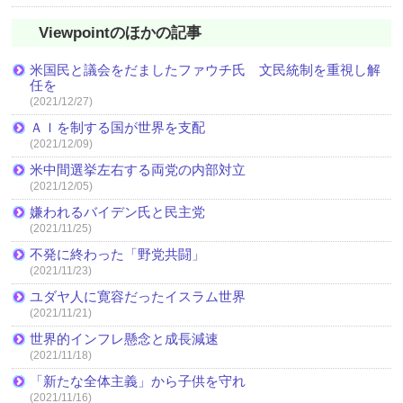
Viewpointのほかの記事
米国民と議会をだましたファウチ氏 文民統制を重視し解
任を
(2021/12/27)
ＡＩを制する国が世界を支配
(2021/12/09)
米中間選挙左右する両党の内部対立
(2021/12/05)
嫌われるバイデン氏と民主党
(2021/11/25)
不発に終わった「野党共闘」
(2021/11/23)
ユダヤ人に寛容だったイスラム世界
(2021/11/21)
世界的インフレ懸念と成長減速
(2021/11/18)
「新たな全体主義」から子供を守れ
(2021/11/16)