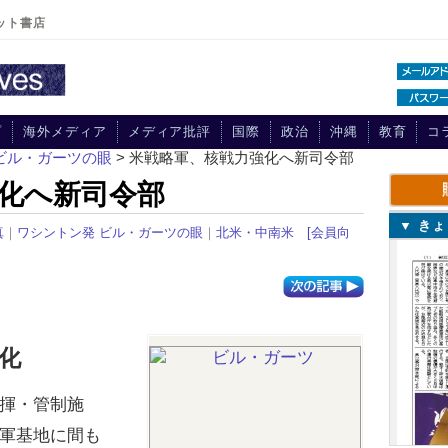
ット書店
プ
海外メディア
メディア批評
国際
政治
沖縄
教育
コ
ビル・ガーツの眼
> 米戦略軍、核戦力強化へ新司令部
化へ新司令部
▼ き
真
｜
ワシントン発 ビル・ガーツの眼
｜
北米・中南米
[会員向
化
揮・管制施
軍基地に間も