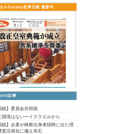
タルSunday世界日報 最新号
かの記事
国紙】委員会共和国
に国境はないーイスラエルから
国紙】企業が検察出身者招聘に出た理
捜査活発化に備え布石