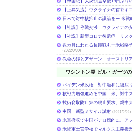
【韓国紙】大統領選挙後19日ぶりの
【上昇気流】ウクライナの首都キ
日米で対中核抑止の議論をー 米戦
【社説】停戦交渉 ウクライナの
【社説】新型コロナ後遺症 リス
数カ月にわたる長期戦もー米戦略予
(2022/3/30)
教会の鐘とアザーン オーストリ
ワシントン発 ビル・ガーツ
バイデン米政権 対中融和に後戻
核戦力増強進める中国 米、対中
技術窃取防止策の廃止要求、親中
中国 新型ミサイル試射
(2021/9/02)
米軍撤収で中国がテロ標的に、ア
米陸軍士官学校でマルクス主義授