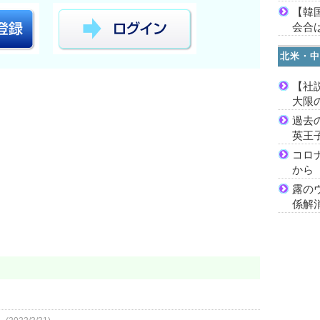
【韓
会合は
北米・中
【社
大限
過去
英王
コロ
から
露の
係解
ら