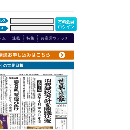
ラム
連載
特集
共産党ウォッチ
ょうの世界日報