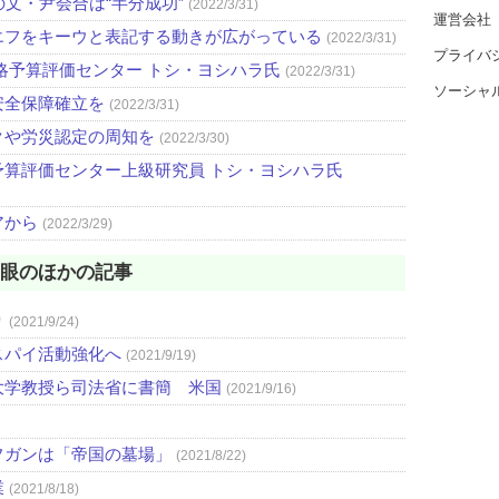
文・尹会合は“半分成功”
(2022/3/31)
運営会社
エフをキーウと表記する動きが広がっている
(2022/3/31)
プライバ
略予算評価センター トシ・ヨシハラ氏
(2022/3/31)
ソーシャ
安全保障確立を
(2022/3/31)
クや労災認定の周知を
(2022/3/30)
算評価センター上級研究員 トシ・ヨシハラ氏
アから
(2022/3/29)
の眼のほかの記事
り
(2021/9/24)
スパイ活動強化へ
(2021/9/19)
大学教授ら司法省に書簡 米国
(2021/9/16)
フガンは「帝国の墓場」
(2021/8/22)
業
(2021/8/18)