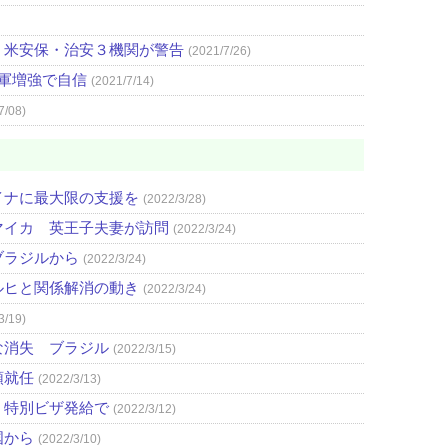
 米安保・治安３機関が警告
(2021/7/26)
 軍増強で自信
(2021/7/14)
7/08)
イナに最大限の支援を
(2022/3/28)
マイカ 英王子夫妻が訪問
(2022/3/24)
ブラジルから
(2022/3/24)
ルヒと関係解消の動き
(2022/3/24)
3/19)
な消失 ブラジル
(2022/3/15)
領就任
(2022/3/13)
、特別ビザ発給で
(2022/3/12)
国から
(2022/3/10)