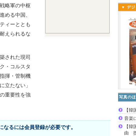
戦略軍の中枢
▼ デジ
進める中国、
ティーととも
耐えられるな
築された現司
ク・コルスタ
指揮・管制機
に立たない」
の重要性を強
写真のほ
【韓
音楽
【韓
になるには会員登録が必要です。
由 