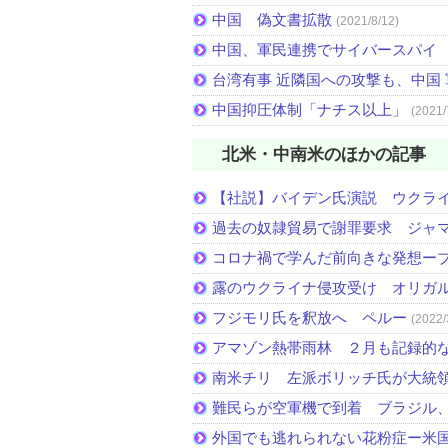
中国 偽文書拡散
(2021/8/12)
中国、軍民連携でサイバースパイ
台湾有事 近隣国への攻撃も、中国
中国抑圧体制「ナチス以上」
(2021/
北米・中南米のほかの記事
【社説】バイデン氏演説 ウクラ
過去の奴隷貿易で謝罪要求 ジャ
コロナ禍で学んだ前向きな発想ー
露のウクライナ侵攻受け オリガ
フジモリ氏を釈放へ ペルー
(2022/
アマゾン熱帯雨林 ２月も記録的
南米チリ 左派ボリッチ氏が大統
難民らが空軍機で到着 ブラジル
外国でも逃れられない花粉症ー米