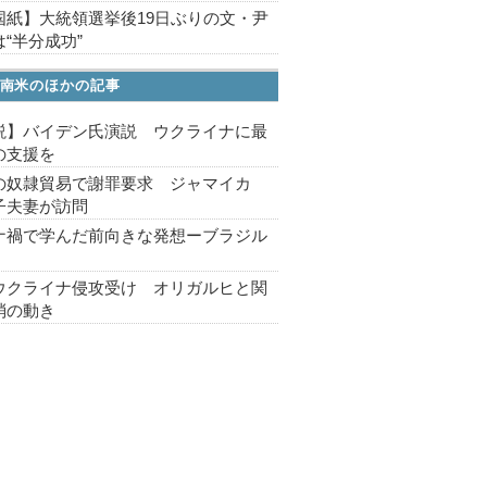
国紙】大統領選挙後19日ぶりの文・尹
“半分成功”
南米のほかの記事
説】バイデン氏演説 ウクライナに最
の支援を
の奴隷貿易で謝罪要求 ジャマイカ
子夫妻が訪問
ナ禍で学んだ前向きな発想ーブラジル
ウクライナ侵攻受け オリガルヒと関
消の動き