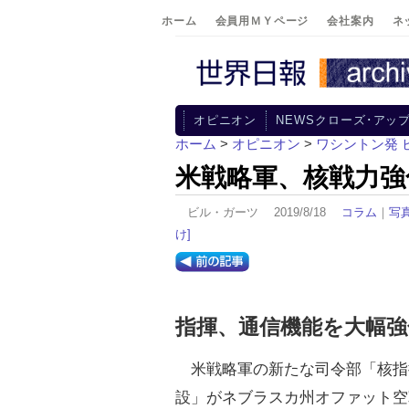
ホーム
会員用ＭＹページ
会社案内
ネ
オピニオン
NEWSクローズ･アッ
ホーム
>
オピニオン
>
ワシントン発 
米戦略軍、核戦力強
ビル・ガーツ 2019/8/18
コラム
｜
写
け]
指揮、通信機能を大幅強
米戦略軍の新たな司令部「核指
設」がネブラスカ州オファット空