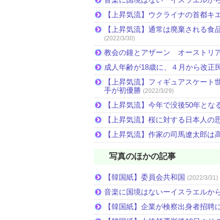
【上昇気流】ウクライナの首都キ
【上昇気流】通常は廃棄される食
(2022/3/30)
教会の鐘とアザーン オーストリ
成人年齢が18歳に、４月から改正
【上昇気流】フィギュアスケート
手が初優勝
(2022/3/29)
【上昇気流】今年で没後50年とな
【上昇気流】桜に対する日本人の
【上昇気流】作家の司馬遼太郎は
写真のほかの記事
【韓国紙】委員会共和国
(2022/3/31)
音楽に国境はないーイスラエルか
【韓国紙】企業が検察出身者招聘