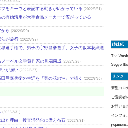
(2022/3/31)
エフをキーウと表記する動きが広がっている
(2022/3/31)
品の有効活用が大手食品メーカーで広がっている
アから
(2022/3/29)
民法が施行
(2022/3/29)
姉妹紙
世界選手権で、男子の宇野昌磨選手、女子の坂本花織選
The Wash
るノーベル文学賞作家の川端康成
(2022/3/28)
Segye Ilb
思いが強い
(2022/3/27)
リンク
高田屋嘉兵衛の生涯を『菜の花の沖』で描く
(2022/3/26)
新型コロ
ご愛読者
お問い合
ら
(2022/3/31)
インフォ
に出た理由 捜査活発化に備え布石
(2022/3/31)
j-opinion