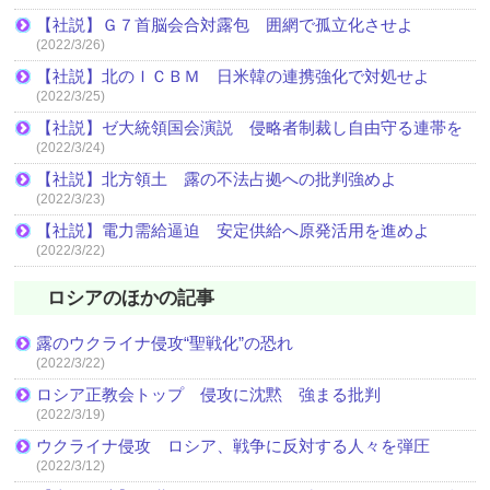
【社説】Ｇ７首脳会合対露包 囲網で孤立化させよ
(2022/3/26)
【社説】北のＩＣＢＭ 日米韓の連携強化で対処せよ
(2022/3/25)
【社説】ゼ大統領国会演説 侵略者制裁し自由守る連帯を
(2022/3/24)
【社説】北方領土 露の不法占拠への批判強めよ
(2022/3/23)
【社説】電力需給逼迫 安定供給へ原発活用を進めよ
(2022/3/22)
ロシアのほかの記事
露のウクライナ侵攻“聖戦化”の恐れ
(2022/3/22)
ロシア正教会トップ 侵攻に沈黙 強まる批判
(2022/3/19)
ウクライナ侵攻 ロシア、戦争に反対する人々を弾圧
(2022/3/12)