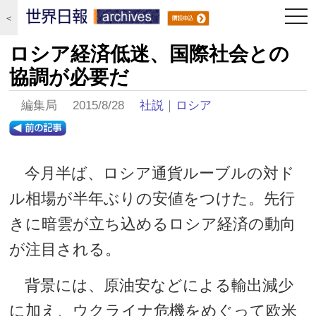
togg
＜
navi
ロシア経済低迷、国際社会との
協調が必要だ
編集局 2015/8/28
社説
｜
ロシア
今月半ば、ロシア通貨ルーブルの対ド
ル相場が半年ぶりの安値をつけた。先行
きに暗雲が立ち込めるロシア経済の動向
が注目される。
背景には、原油安などによる輸出減少
に加え、ウクライナ危機をめぐって欧米