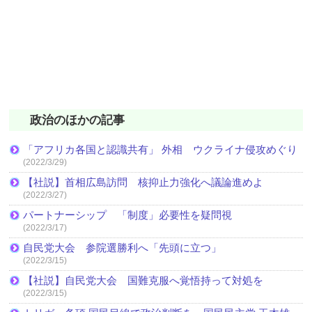
政治のほかの記事
「アフリカ各国と認識共有」 外相 ウクライナ侵攻めぐり
(2022/3/29)
【社説】首相広島訪問 核抑止力強化へ議論進めよ
(2022/3/27)
パートナーシップ 「制度」必要性を疑問視
(2022/3/17)
自民党大会 参院選勝利へ「先頭に立つ」
(2022/3/15)
【社説】自民党大会 国難克服へ覚悟持って対処を
(2022/3/15)