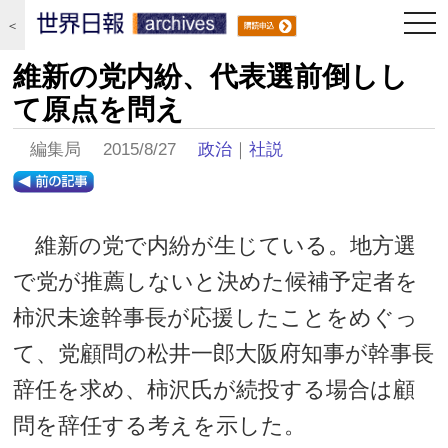
togg
＜
navi
維新の党内紛、代表選前倒しし
て原点を問え
編集局 2015/8/27
政治
｜
社説
維新の党で内紛が生じている。地方選
で党が推薦しないと決めた候補予定者を
柿沢未途幹事長が応援したことをめぐっ
て、党顧問の松井一郎大阪府知事が幹事長
辞任を求め、柿沢氏が続投する場合は顧
問を辞任する考えを示した。