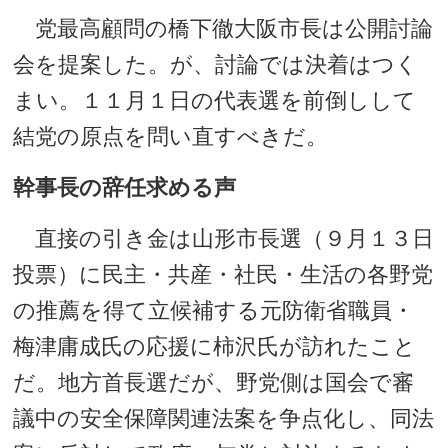
党最高顧問の橋下徹大阪市長は公開討論
会を提案した。が、討論では決着はつく
まい。１１月１日の代表選を前倒しして
結党の原点を問い直すべきだ。
幹事長の辞任求める声
直接の引き金は山形市長選（９月１３日
投票）に民主・共産・社民・生活の各野党
の推薦を得て立候補する元防衛省職員・
梅津庸成氏の応援に柿沢氏が訪れたこと
だ。地方首長選だが、野党側は国会で審
議中の安全保障関連法案を争点化し、同法