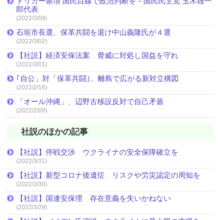
トリガー条項 国民目線で政治判断を－国民民主党 玉木雄一
郎代表
(2022/3/09)
石垣市長選、保革共闘を退け中山義隆氏が４選
(2022/3/02)
【社説】経済安保法案 脅威に対処し国益を守れ
(2022/3/01)
｢自公」対「保革共闘｣、離島で広がる新対立構図
(2022/2/16)
「オール沖縄」、辺野古移設反対で自己矛盾
(2022/2/09)
社説のほかの記事
【社説】停戦交渉 ウクライナの安全保障確立を
(2022/3/31)
【社説】新型コロナ後遺症 リスクや労災認定の周知を
(2022/3/30)
【社説】国連安保理 存在意義を失いかねない
(2022/3/29)