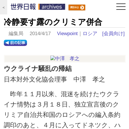
togg
＜
navi
冷静要す露のクリミア併合
編集局 2014/4/17
Viewpoint
｜
ロシア
[会員向け]
ウクライナ騒乱の帰結
日本対外文化協会理事 中澤 孝之
昨年１１月以来、混迷を続けたウクラ
イナ情勢は３月１８日、独立宣言後のク
リミア自治共和国のロシアへの編入条約
調印のあと、４月に入ってドネツク、ハ