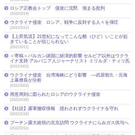
ロシア正教会トップ 侵攻に沈黙 強まる批判
(2022/3/19)
ウクライナ侵攻 ロシア、戦争に反対する人々を弾圧
(2022/3/12)
【上昇気流】21世紀になってこんな酷（ひど）いことが起
きていることが信じられない
(2022/3/11)
＜寄稿＞バルカン諸国に経済的影響 セルビア以外はウクラ
イナ支持 アルバニア人ジャーナリスト ミリルダ・ティリ氏
(2022/3/02)
ウクライナ侵攻 台湾海峡にどう影響 ―武居智久・元海
上幕僚長が分析
(2022/3/02)
用意周到に図られたロシアのウクライナ侵攻
(2022/2/26)
【社説】露軍撤収情報 惑わされずウクライナを守れ
(2022/2/18)
プーチン露大統領の北京訪問 ウクライナにらみガス供与へ
(2022/2/11)