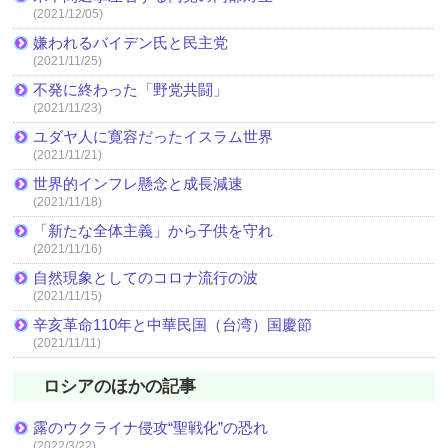
(2021/12/05)
嫌われるバイデン氏と民主党
(2021/11/25)
不発に終わった「野党共闘」
(2021/11/23)
ユダヤ人に寛容だったイスラム世界
(2021/11/21)
世界的インフレ懸念と成長減速
(2021/11/18)
「新たな全体主義」から子供を守れ
(2021/11/16)
自然現象としてのコロナ流行の波
(2021/11/15)
辛亥革命110年と中華民国（台湾）国慶節
(2021/11/11)
ロシアのほかの記事
露のウクライナ侵攻“聖戦化”の恐れ
(2022/3/22)