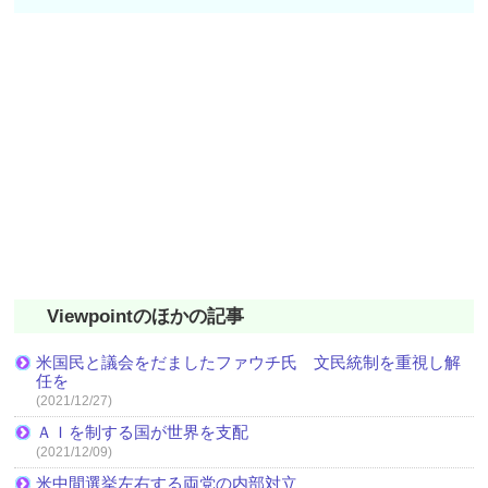
Viewpointのほかの記事
米国民と議会をだましたファウチ氏 文民統制を重視し解
任を
(2021/12/27)
ＡＩを制する国が世界を支配
(2021/12/09)
米中間選挙左右する両党の内部対立