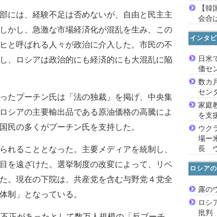
【韓
部には、経験不足は否めないが、自由と民主主
会合は
しかし、急激な市場経済化が混乱を生み、この
インタビ
ヒと呼ばれる人々が政治に介入した。市民の不
日米
し、ロシアは政治的にも経済的にも大混乱に陥
価セ
数カ
セン
ったプーチン氏は「法の独裁」を掲げ、中央集
家庭
ロシアの主要輸出品である原油価格の高騰によ
を支
国民の多くがプーチン氏を支持した。
ウク
場ー
長 
られることとなった。主要メディアを統制し、
目を遠ざけた。選挙制度の改変によって、リベ
ロシアの
た。現在の下院は、共産党を含む与野党４党全
露の
体制」となっている。
ロシ
批判
に不正があったとして数万人規模の「反プーチ