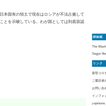
日本固有の領土で現在はロシアが不法占拠して
ことを示唆している。わが国としては到底容認
姉妹紙
The Wash
Segye Ilb
リンク
新型コロ
ご愛読者
お問い合
インフォ
j-opinion