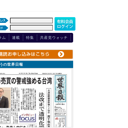
ラム
連載
特集
共産党ウォッチ
ょうの世界日報