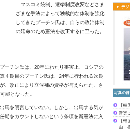
マスコミ統制、選挙制度改変などさま
▼ デジ
ざまな手法によって独裁的な体制を強化
してきたプーチン氏は、自らの政治体制
の延命のため憲法を改正するに至った。
ーチン氏は、20年にわたり事実上、ロシアの
算４期目のプーチン氏は、24年に行われる次期
が、改正により立候補の資格が与えられた。さ
写真のほ
が可能となった。
【韓
出馬を明言していない。しかし、出馬する気が
音楽
任期をカウントしないという条項を新憲法に入
【韓
由 