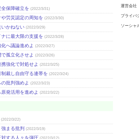
運営会社
安全保障確立を
(2022/3/31)
プライバ
クや労災認定の周知を
(2022/3/30)
ソーシャ
失いかねない
(2022/3/29)
イナに最大限の支援を
(2022/3/28)
強化へ議論進めよ
(2022/3/27)
網で孤立化させよ
(2022/3/26)
連携強化で対処せよ
(2022/3/25)
者制裁し自由守る連帯を
(2022/3/24)
への批判強めよ
(2022/3/23)
へ原発活用を進めよ
(2022/3/22)
(2022/3/22)
 強まる批判
(2022/3/19)
反対する人々を弾圧
(2022/3/12)