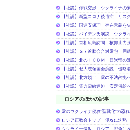
【社説】停戦交渉 ウクライナの
【社説】新型コロナ後遺症 リス
【社説】国連安保理 存在意義を
【社説】バイデン氏演説 ウクラ
【社説】首相広島訪問 核抑止力
【社説】Ｇ７首脳会合対露包 囲
【社説】北のＩＣＢＭ 日米韓の
【社説】ゼ大統領国会演説 侵略
【社説】北方領土 露の不法占拠
【社説】電力需給逼迫 安定供給
ロシアのほかの記事
露のウクライナ侵攻“聖戦化”の恐れ
ロシア正教会トップ 侵攻に沈黙
ウクライナ侵攻 ロシア、戦争に