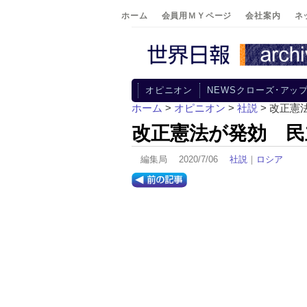
ホーム
会員用ＭＹページ
会社案内
ネ
オピニオン
NEWSクローズ･アッ
ホーム
>
オピニオン
>
社説
> 改正
改正憲法が発効 民
編集局 2020/7/06
社説
｜
ロシア