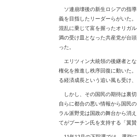
ソ連崩壊後の新生ロシアの指導
義を目指したリーダーらがいた。
混乱に乗じて富を握ったオリガル
満の受け皿となった共産党が台頭
った。
エリツィン大統領の後継者とな
権化を推進し秩序回復に動いた。
る経済成長という追い風も受け、
しかし、その国民の期待は裏切
自らに都合の悪い情報から国民の
ラル派野党は国政の舞台から消え
てがプーチン氏を支持する「翼賛
11年12月の下院選では、選挙