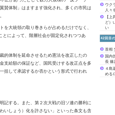
ウク
翼賛体制」はますます強化され、多くの市民は
人々
。
【上
ど）
トを大統領の取り巻きらが占めるだけでなく、
い
ることによって、階層社会が固定化されつつあ
42回目
首相
裁的体制を延命させるため憲法を改正したの
国内
長 
金支給額の保証など、国民受けする改正点を多
４島
一括して承認するか否かという形式で行われ
める
明記する。また、第２次大戦の旧ソ連の勝利に
わいしょう）化を許さない」といった条文も含