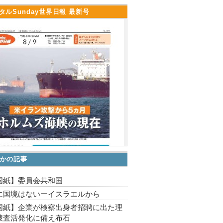
タルSunday世界日報 最新号
かの記事
国紙】委員会共和国
に国境はないーイスラエルから
国紙】企業が検察出身者招聘に出た理
捜査活発化に備え布石