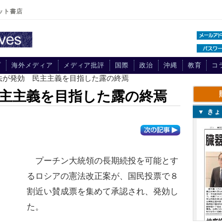
ット書店
プ
海外メディア
メディア批評
国際
政治
沖縄
教育
コ
憲法が発効 民主主義を目指した露の終焉
主主義を目指した露の終焉
▼ き
プーチン大統領の長期続投を可能とす
るロシアの憲法改正案が、国民投票で８
割近い賛成票を集めて承認され、発効し
た。