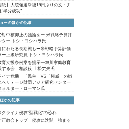
国紙】大統領選挙後19日ぶりの文・尹
“半分成功”
ューのほかの記事
で対中核抑止の議論をー 米戦略予算評
ンター トシ・ヨシハラ氏
月にわたる長期戦もー米戦略予算評価
ター上級研究員 トシ・ヨシハラ氏
教育支援条例案を提示―旭川家庭教育
援する会 相談役 上松丈夫氏
ライナ危機 「民主」VS「権威」の戦
米ヘリテージ財団アジア研究センター
ウォルター・ローマン氏
ほかの記事
ウクライナ侵攻“聖戦化”の恐れ
ア正教会トップ 侵攻に沈黙 強まる