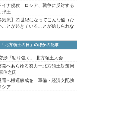
ライナ侵攻 ロシア、戦争に反対する
を弾圧
昇気流】21世紀になってこんな酷（ひ
いことが起きていることが信じられな
の「北方領土の日」のほかの記事
 交渉「粘り強く」 北方領土大会
啓発へあらゆる努力ー北方領土対策局
篠原信之氏
返還へ機運醸成を 軍備・経済支配強
ロシア