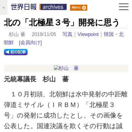
togg
＜
navi
北の「北極星３号」開発に思う
杉山 蕃 2019/11/05
写真
｜
Viewpoint
｜
韓国・北
朝鮮
[会員向け]
元統幕議長 杉山 蕃
１０月初頭、北朝鮮は水中発射の中距離
弾道ミサイル（ＩＲＢＭ）「北極星３
号」の発射に成功したとし、その画像を
公表した。国連決議を欺くその行動は誠