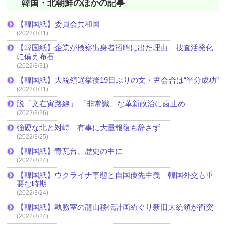
韓国・北朝鮮のほかの記事
【韓国紙】委員会共和国
(2022/3/31)
【韓国紙】企業が検察出身者招聘に出た理由 捜査活発化
に備え布石
(2022/3/31)
【韓国紙】大統領選挙後19日ぶりの文・尹会合は“半分成功”
(2022/3/31)
脱「文在寅路線」 「非常識」な革新政治に歯止め
(2022/3/26)
強硬な北と対峙 有事に大量報復も辞さず
(2022/3/25)
【韓国紙】青瓦台、歴史の中に
(2022/3/24)
【韓国紙】ウクライナ事態と自国優先主義 韓国外交も重
要な時期
(2022/3/24)
【韓国紙】執務室の龍山移転計画めぐり新旧大統領が衝突
(2022/3/24)