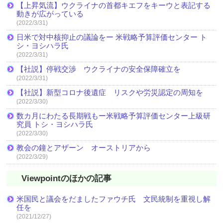
【上昇気流】ウクライナの首都キエフをキーウと表記する
動きが広がっている
(2022/3/31)
日米で対中核抑止の議論をー 米戦略予算評価センター ト
シ・ヨシハラ氏
(2022/3/31)
【社説】停戦交渉 ウクライナの安全保障確立を
(2022/3/31)
【社説】新型コロナ後遺症 リスクや労災認定の周知を
(2022/3/30)
数カ月にわたる長期戦もー米戦略予算評価センター上級研
究員 トシ・ヨシハラ氏
(2022/3/30)
教会の鐘とアザーン オーストリアから
(2022/3/29)
Viewpointのほかの記事
米国民と議会をだましたファウチ氏 文民統制を重視し解
任を
(2021/12/27)