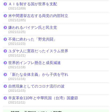
ＡＩを制する国が世界を支配
(2021/12/09)
米中間選挙左右する両党の内部対立
(2021/12/05)
嫌われるバイデン氏と民主党
(2021/11/25)
不発に終わった「野党共闘」
(2021/11/23)
ユダヤ人に寛容だったイスラム世界
(2021/11/21)
世界的インフレ懸念と成長減速
(2021/11/18)
「新たな全体主義」から子供を守れ
(2021/11/16)
自然現象としてのコロナ流行の波
(2021/11/15)
辛亥革命110年と中華民国（台湾）国慶節
(2021/11/11)