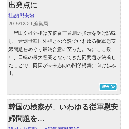
出発点に
社説
[慰安婦]
2015/12/29 編集局
岸田文雄外相は安倍晋三首相の指示を受け訪韓
し、尹炳世韓国外相との会談でいわゆる従軍慰安
婦問題をめぐり最終合意に至った。特にここ数
年、日韓の最大懸案となってきた同問題が決着し
たことで、両国が未来志向の関係構築に向け歩み
出…
韓国の検察が、いわゆる従軍慰安
婦問題を…