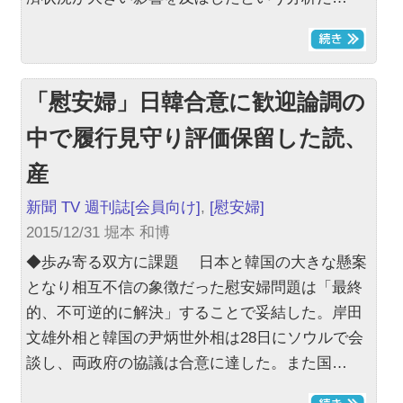
「慰安婦」日韓合意に歓迎論調の
中で履行見守り評価保留した読、
産
新聞 TV 週刊誌
[会員向け]
,
[慰安婦]
2015/12/31 堀本 和博
◆歩み寄る双方に課題 日本と韓国の大きな懸案
となり相互不信の象徴だった慰安婦問題は「最終
的、不可逆的に解決」することで妥結した。岸田
文雄外相と韓国の尹炳世外相は28日にソウルで会
談し、両政府の協議は合意に達した。また国…