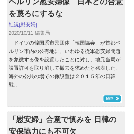
ベルリン慰安婦像 日本との合意
を蔑ろにするな
社説
[慰安婦]
2020/10/11 編集局
ドイツの韓国系市民団体「韓国協会」が首都ベ
ルリン市内の公有地に、いわゆる従軍慰安婦問題
を象徴する像を設置したことに対し、地元当局が
設置許可を取り消して撤去を求めたと発表した。
海外の公共の場での像設置は２０１５年の日韓
慰…
「慰安婦」合意で慎みを 日韓の
安保協力にも不可欠