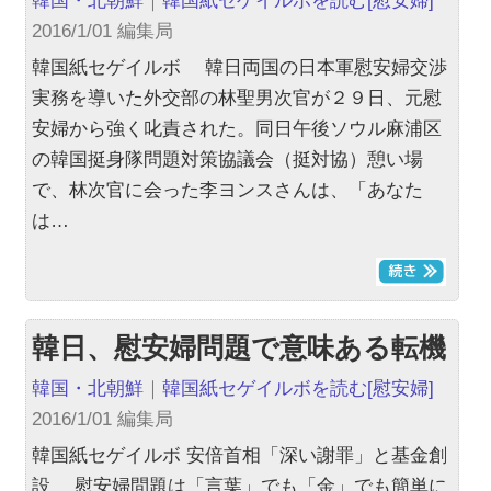
韓国・北朝鮮
｜
韓国紙セゲイルボを読む
[慰安婦]
2016/1/01 編集局
韓国紙セゲイルボ 韓日両国の日本軍慰安婦交渉
実務を導いた外交部の林聖男次官が２９日、元慰
安婦から強く叱責された。同日午後ソウル麻浦区
の韓国挺身隊問題対策協議会（挺対協）憩い場
で、林次官に会った李ヨンスさんは、「あなた
は…
韓日、慰安婦問題で意味ある転機
韓国・北朝鮮
｜
韓国紙セゲイルボを読む
[慰安婦]
2016/1/01 編集局
韓国紙セゲイルボ 安倍首相「深い謝罪」と基金創
設 慰安婦問題は「言葉」でも「金」でも簡単に