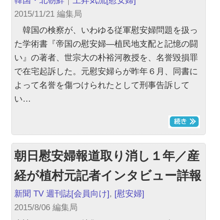
韓国・北朝鮮
｜
上昇気流
[慰安婦]
2015/11/21 編集局
韓国の検察が、いわゆる従軍慰安婦問題を扱っ
た学術書『帝国の慰安婦―植民地支配と記憶の闘
い』の著者、世宗大の朴裕河教授を、名誉毀損罪
で在宅起訴した。元慰安婦らが昨年６月、同書に
よって名誉を傷つけられたとして刑事告訴して
い…
朝日慰安婦報道取り消し１年／産
経が植村元記者インタビュー詳報
新聞 TV 週刊誌
[会員向け]
,
[慰安婦]
2015/8/06 編集局