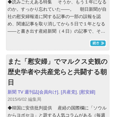
◆読みごたえある特集 そうか、もう１年になる
のか。すっかり忘れていた――。 朝日新聞が自
社の慰安婦報道に関する記事の一部の誤報を認
め、関連記事を取り消してから５日で１年となる
――と書き出す産経新聞（４日）の記事で、そ…
また「慰安婦」でマルクス史観の
歴史学者や共産党らと共闘する朝
日
新聞 TV 週刊誌
[会員向け]
,
[共産党]
,
[慰安婦]
2015/6/02 編集局
◆韓国に安倍批判提供 産経の国際欄に「ソウル
からヨボセヨ」と題する人気コラムがある（毎週