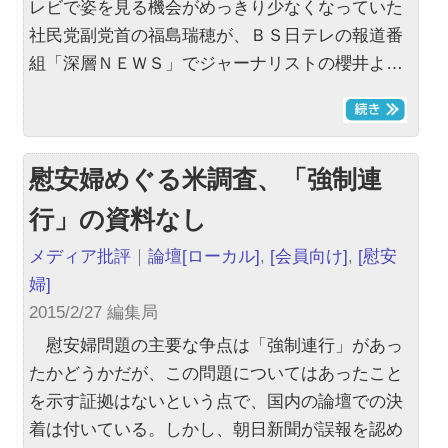
レビで姿を見る機会がめっきり少なくなっていた
社民党副党首の福島瑞穂が、ＢＳ日テレの報道番
組「深層ＮＥＷＳ」でジャーナリストの櫻井よ…
慰安婦めぐる米調査、「強制連
行」の資料なし
メディア批評
｜
論壇
[ローカル]
,
[会員向け]
,
[慰安
婦]
2015/2/27 編集局
慰安婦問題の主要な争点は「強制連行」があっ
たかどうかだが、この問題についてはあったこと
を示す証拠はないという点で、国内の論壇での決
着は付いている。しかし、朝日新聞が誤報を認め