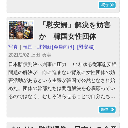
「慰安婦」解決を妨害
か 韓国女性団体
写真
｜
韓国・北朝鮮
[会員向け]
,
[慰安婦]
2021/2/02 上田 勇実
日本賠償判決へ判事に圧力 いわゆる従軍慰安婦
問題の解決が一向に進まない背景に女性団体の妨
害活動があるという主張が韓国で公然となされ始
めた。団体の幹部たちは問題解決を心底願ってい
るのではなく、むしろ遅らせることで自分たち…