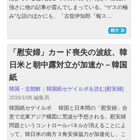
強さに他の記事が霞んでしまっている。“ゲスの極
み”な話のほかにも、「古舘伊知郎『報ス…
「慰安婦」カード喪失の波紋、韓
日米と朝中露対立が加速か－韓国
紙
韓国・北朝鮮
｜
韓国紙セゲイルボを読む
[慰安婦]
2016/1/08 編集局
韓国紙セゲイルボ 韓国と日本間の「慰安婦」合
意で北東アジア構図に荒波が予想される。慰安婦
問題というコントロールパネルが消えることによ
って、韓日米の南方３角安保協力が加速化し、こ