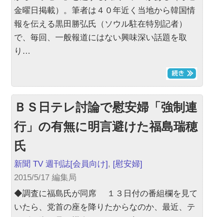
金曜日掲載）。筆者は４０年近く当地から韓国情
報を伝える黒田勝弘氏（ソウル駐在特別記者）
で、毎回、一般報道にはない興味深い話題を取
り…
ＢＳ日テレ討論で慰安婦「強制連
行」の有無に明言避けた福島瑞穂
氏
新聞 TV 週刊誌
[会員向け]
,
[慰安婦]
2015/5/17 編集局
◆調査に福島氏が同席 １３日付の番組欄を見て
いたら、党首の座を降りたからなのか、最近、テ