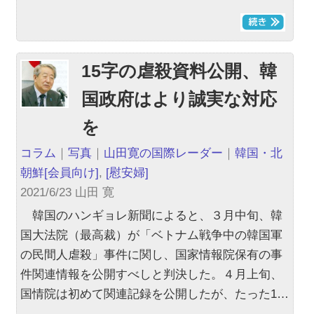
15字の虐殺資料公開、韓
国政府はより誠実な対応
を
コラム
｜
写真
｜
山田寛の国際レーダー
｜
韓国・北
朝鮮
[会員向け]
,
[慰安婦]
2021/6/23 山田 寛
韓国のハンギョレ新聞によると、３月中旬、韓
国大法院（最高裁）が「ベトナム戦争中の韓国軍
の民間人虐殺」事件に関し、国家情報院保有の事
件関連情報を公開すべしと判決した。４月上旬、
国情院は初めて関連記録を公開したが、たった1…