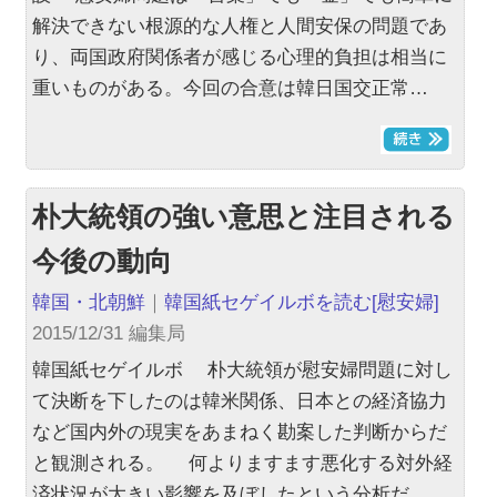
解決できない根源的な人権と人間安保の問題であ
り、両国政府関係者が感じる心理的負担は相当に
重いものがある。今回の合意は韓日国交正常…
朴大統領の強い意思と注目される
今後の動向
韓国・北朝鮮
｜
韓国紙セゲイルボを読む
[慰安婦]
2015/12/31 編集局
韓国紙セゲイルボ 朴大統領が慰安婦問題に対し
て決断を下したのは韓米関係、日本との経済協力
など国内外の現実をあまねく勘案した判断からだ
と観測される。 何よりますます悪化する対外経
済状況が大きい影響を及ぼしたという分析だ…