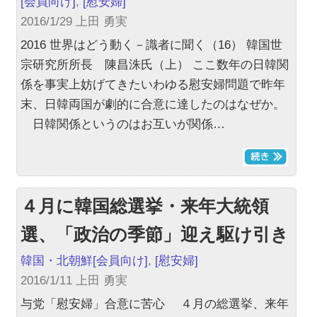
[会員向け]
,
[慰安婦]
2016/1/29 上田 勇実
2016 世界はどう動く－識者に聞く（16） 韓国世
宗研究所所長 陳昌洙氏（上） ここ数年の日韓関
係を事実上妨げてきたいわゆる慰安婦問題で昨年
末、日韓両国が劇的に合意に達したのはなぜか。
日韓関係というのはお互いが関係…
４月に韓国総選挙・来年大統領
選、「政治の季節」迎え駆け引き
韓国・北朝鮮
[会員向け]
,
[慰安婦]
2016/1/11 上田 勇実
与党「慰安婦」合意に苦心 ４月の総選挙、来年