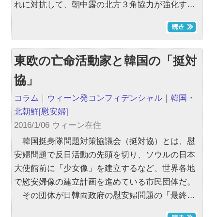
れに対抗して、朝中露の北方３角協力が強化す…
東欧の亡命活動家と韓国の「挺対
協」
コラム
｜
ウィーン発コンフィデンシャル
｜
韓国・
北朝鮮
[慰安婦]
2016/1/06 ウィーン在住
韓国挺身隊問題対策協議会（挺対協）とは、慰
安婦問題で反日活動の先頭を切り、ソウルの日本
大使館前に「少女像」を建立するなど、世界各地
で慰安婦像の建立計画を進めている市民団体だ。
その団体が日韓両政府の慰安婦問題の「最終…