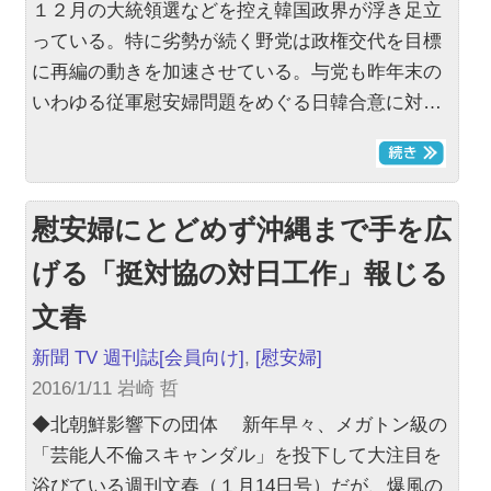
１２月の大統領選などを控え韓国政界が浮き足立
っている。特に劣勢が続く野党は政権交代を目標
に再編の動きを加速させている。与党も昨年末の
いわゆる従軍慰安婦問題をめぐる日韓合意に対…
慰安婦にとどめず沖縄まで手を広
げる「挺対協の対日工作」報じる
文春
新聞 TV 週刊誌
[会員向け]
,
[慰安婦]
2016/1/11 岩崎 哲
◆北朝鮮影響下の団体 新年早々、メガトン級の
「芸能人不倫スキャンダル」を投下して大注目を
浴びている週刊文春（１月14日号）だが、爆風の