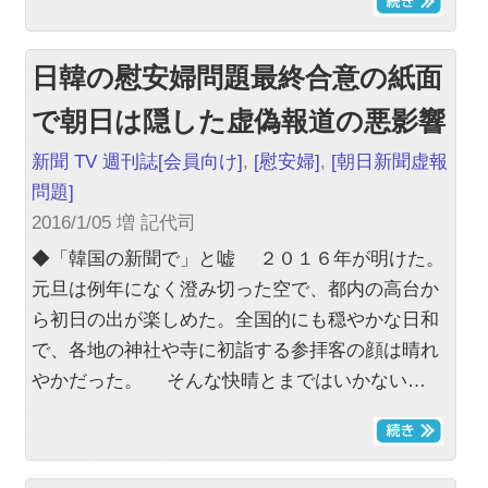
日韓の慰安婦問題最終合意の紙面
で朝日は隠した虚偽報道の悪影響
新聞 TV 週刊誌
[会員向け]
,
[慰安婦]
,
[朝日新聞虚報
問題]
2016/1/05 増 記代司
◆「韓国の新聞で」と嘘 ２０１６年が明けた。
元旦は例年になく澄み切った空で、都内の高台か
ら初日の出が楽しめた。全国的にも穏やかな日和
で、各地の神社や寺に初詣する参拝客の顔は晴れ
やかだった。 そんな快晴とまではいかない…