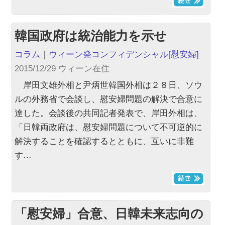
韓国政府は統治能力を示せ
コラム
｜
ウィーン発コンフィデンシャル
[慰安婦]
2015/12/29 ウィーン在住
岸田文雄外相と尹炳世韓国外相は２８日、ソウ
ルの外務省で会談し、慰安婦問題の解決で合意に
達した。会談後の共同記者発表で、岸田外相は、
「日韓両政府は、慰安婦問題について不可逆的に
解決することを確認するとともに、互いに非難
す…
「慰安婦」合意、日韓未来志向の