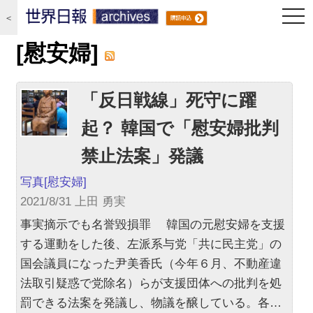
togg
＜
navi
[慰安婦]
「反日戦線」死守に躍
起？ 韓国で「慰安婦批判
禁止法案」発議
写真
[慰安婦]
2021/8/31 上田 勇実
事実摘示でも名誉毀損罪 韓国の元慰安婦を支援
する運動をした後、左派系与党「共に民主党」の
国会議員になった尹美香氏（今年６月、不動産違
法取引疑惑で党除名）らが支援団体への批判を処
罰できる法案を発議し、物議を醸している。各…