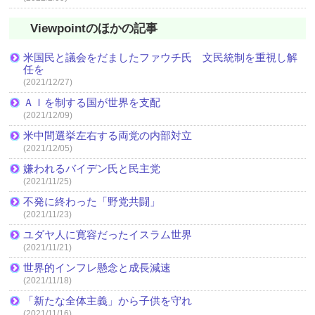
Viewpointのほかの記事
米国民と議会をだましたファウチ氏 文民統制を重視し解
任を
(2021/12/27)
ＡＩを制する国が世界を支配
(2021/12/09)
米中間選挙左右する両党の内部対立
(2021/12/05)
嫌われるバイデン氏と民主党
(2021/11/25)
不発に終わった「野党共闘」
(2021/11/23)
ユダヤ人に寛容だったイスラム世界
(2021/11/21)
世界的インフレ懸念と成長減速
(2021/11/18)
「新たな全体主義」から子供を守れ
(2021/11/16)