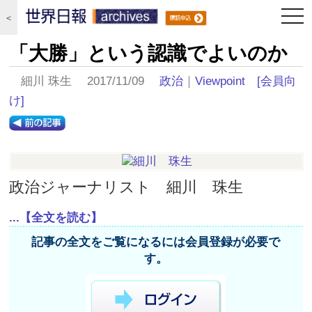
togg
＜
navi
「大勝」という認識でよいのか
細川 珠生 2017/11/09
政治
｜
Viewpoint
[会員向
け]
政治ジャーナリスト 細川 珠生
...【全文を読む】
記事の全文をご覧になるには会員登録が必要で
す。