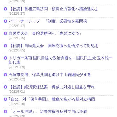
(2022/3/29)
【社説】首相広島訪問 核抑止力強化へ議論進めよ
(2022/3/27)
パートナーシップ 「制度」必要性を疑問視
(2022/3/17)
自民党大会 参院選勝利へ「先頭に立つ」
(2022/3/15)
【社説】自民党大会 国難克服へ覚悟持って対処を
(2022/3/15)
トリガー条項 国民目線で政治判断を－国民民主党 玉木雄一
郎代表
(2022/3/09)
石垣市長選、保革共闘を退け中山義隆氏が４選
(2022/3/02)
【社説】経済安保法案 脅威に対処し国益を守れ
(2022/3/01)
｢自公」対「保革共闘｣、離島で広がる新対立構図
(2022/2/16)
「オール沖縄」、辺野古移設反対で自己矛盾
(2022/2/09)